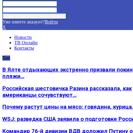
Уже имеете аккаунт?
Войти
X
Новости
ТВ Онлайн
Контакты
Топ
В Ялте отдыхающих экстренно призвали покин
пляжи…
Российская шестовичка Разина рассказала, как
американцы сочувствуют…
Почему растут цены на мясо: говядина, курица
WSJ: разведка США заявила о подготовке Росс
Командир 76-й дивизии ВДВ доложил Путину 