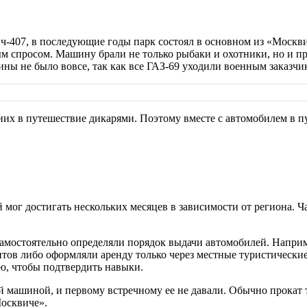
ч-407, в последующие годы парк состоял в основном из «Москв
м спросом. Машину брали не только рыбаки и охотники, но и пр
ины не было вовсе, так как все ГАЗ-69 уходили военным заказч
них в путешествие дикарями. Поэтому вместе с автомобилем в п
 мог достигать нескольких месяцев в зависимости от региона. 
самостоятельно определяли порядок выдачи автомобилей. Напр
ов либо оформляли аренду только через местные туристические
ию, чтобы подтвердить навыки.
 машиной, и первому встречному ее не давали. Обычно прокат т
Москвиче».