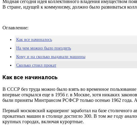
Модная сегодня идея коллективного владения имуществом появ
В стране, идущей к коммунизму, должно было развиваться ко
Оглавление:
Как все начиналось
На чем можно было поездить
Кому и на сколько выдавали машины
Сколько стоил прокат
Как боролись с вандализмом
Как все начиналось
Почему его закрыли и что было дальше
В СССР без труда можно было взять во временное пользование 
впервые открылся еще в 1956 г. в Москве, хотя никаких закон
были приняты Минтрансом РСФСР только осенью 1962 года. А
Первый московский каршеринг заработал на базе столичного ав
прокатных машин в столице достигло 300. В том же году анало
крупных городах, включая курортные.