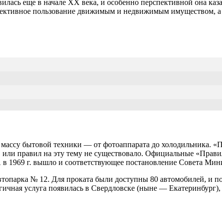
илась еще в начале ХХ века, и особенно перспективной она каз
ллективное пользование движимым и недвижимым имуществом, а 
массу бытовой техники — от фотоаппарата до холодильника. «Пр
ов или правил на эту тему не существовало. Официальные «Прав
 в 1969 г. вышло и соответствующее постановление Совета Ми
топарка № 12. Для проката были доступны 80 автомобилей, и по
гичная услуга появилась в Свердловске (ныне — Екатеринбург), 