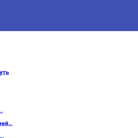
уть
…
ией…
о…