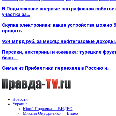
В Подмосковье впервые оштрафовали собстве
участка за…
Скупка электроники: какие устройства можно 
продать
934 млрд руб. за месяц: нефтегазовые доходы
Персики, нектарины и ежевика: турецкие фрук
бьют…
Семья из Прибалтики переехала в Россию и…
Новости
Украина
Юрий Подоляка — ВИДЕО
Михаил Онуфриенко — Видео