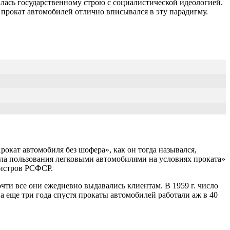
алась государственному строю с социалистической идеологией.
прокат автомобилей отлично вписывался в эту парадигму.
окат автомобиля без шофера», как он тогда назывался,
ила пользования легковыми автомобилями на условиях проката»
нистров РСФСР.
чти все они ежедневно выдавались клиентам. В 1959 г. число
а еще три года спустя прокаты автомобилей работали аж в 40