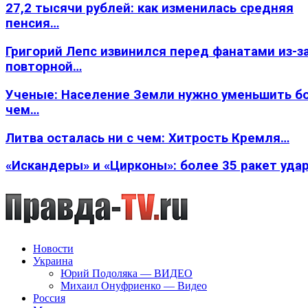
27,2 тысячи рублей: как изменилась средняя
пенсия…
Григорий Лепс извинился перед фанатами из-з
повторной…
Ученые: Население Земли нужно уменьшить б
чем…
Литва осталась ни с чем: Хитрость Кремля…
«Искандеры» и «Цирконы»: более 35 ракет уда
Новости
Украина
Юрий Подоляка — ВИДЕО
Михаил Онуфриенко — Видео
Россия