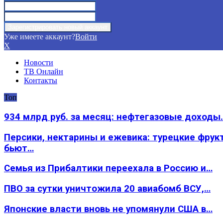
Уже имеете аккаунт?
Войти
X
Новости
ТВ Онлайн
Контакты
Топ
934 млрд руб. за месяц: нефтегазовые доходы
Персики, нектарины и ежевика: турецкие фрук
бьют…
Семья из Прибалтики переехала в Россию и…
ПВО за сутки уничтожила 20 авиабомб ВСУ,…
Японские власти вновь не упомянули США в…