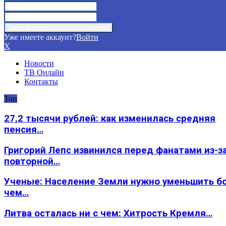
Уже имеете аккаунт?
Войти
X
Новости
ТВ Онлайн
Контакты
Топ
27,2 тысячи рублей: как изменилась средняя
пенсия…
Григорий Лепс извинился перед фанатами из-з
повторной…
Ученые: Население Земли нужно уменьшить б
чем…
Литва осталась ни с чем: Хитрость Кремля…