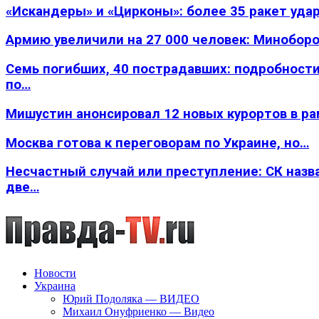
«Искандеры» и «Цирконы»: более 35 ракет уда
Армию увеличили на 27 000 человек: Минобор
Семь погибших, 40 пострадавших: подробности
по…
Мишустин анонсировал 12 новых курортов в р
Москва готова к переговорам по Украине, но…
Несчастный случай или преступление: СК назв
две…
Новости
Украина
Юрий Подоляка — ВИДЕО
Михаил Онуфриенко — Видео