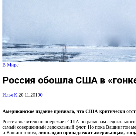
В Мире
Россия обошла США в «гонк
Илья К.
20.11.2019
0
Американское издание признало, что США критически отст
Россия значительно опережает США по размерам ледокольного ф
самый совершенный ледокольный флот. Но пока Вашингтон меч
и Вашингтоном,
лишь один принадлежит американцам, тогда