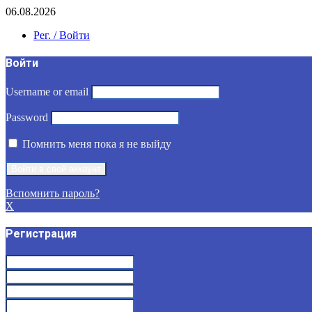
06.08.2026
Рег. / Войти
Войти
Username or email
Password
Помнить меня пока я не выйду
Вспомнить пароль?
X
Регистрация