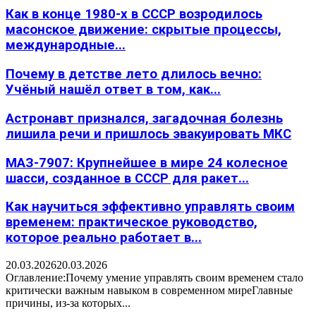
Как в конце 1980-х в СССР возродилось
масонское движение: скрытые процессы,
международные...
Почему в детстве лето длилось вечно:
Учёный нашёл ответ в том, как...
Астронавт признался, загадочная болезнь
лишила речи и пришлось эвакуировать МКС
МАЗ-7907: Крупнейшее в мире 24 колесное
шасси, созданное в СССР для ракет...
Как научиться эффективно управлять своим
временем: практическое руководство,
которое реально работает в...
20.03.2026
20.03.2026
Оглавление:Почему умение управлять своим временем стало
критически важным навыком в современном миреГлавные
причины, из-за которых...