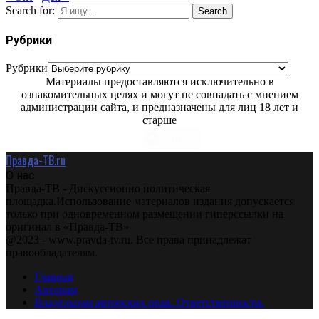
Search for:
Search
Рубрики
Рубрики
Материалы предоставляются исключительно в
ознакомительных целях и могут не совпадать с мнением
администрации сайта, и предназначены для лиц 18 лет и
старше
Правда-ТВ.ru
О нас
Правда-ТВ - Дискуссионно политическая
площадка.Использование материалов издания допускается
только при одновременном размещении гиперссылки на
оригинал в «Правда-ТВ»
@2023 - www.pravda-tv.ru. Все права принадлежат
правообладателям.
Главная
Авторам
Владельцам авторских прав. Ответственности.