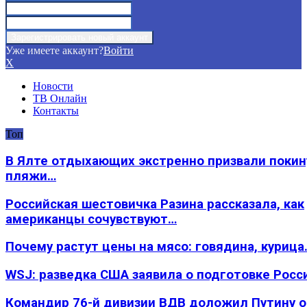
Уже имеете аккаунт?
Войти
X
Новости
ТВ Онлайн
Контакты
Топ
В Ялте отдыхающих экстренно призвали покин
пляжи…
Российская шестовичка Разина рассказала, как
американцы сочувствуют…
Почему растут цены на мясо: говядина, курица
WSJ: разведка США заявила о подготовке Росс
Командир 76-й дивизии ВДВ доложил Путину 