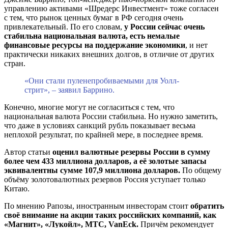
управлению активами «Шредерс Инвестмент» тоже согласен
с тем, что рынок ценных бумаг в РФ сегодня очень
привлекательный. По его словам,
у России сейчас очень
стабильна национальная валюта, есть немалые
финансовые ресурсы на поддержание экономики
, и нет
практически никаких внешних долгов, в отличие от других
стран.
«Они стали пуленепробиваемыми для Уолл-
стрит», – заявил Баррино.
Конечно, многие могут не согласиться с тем, что
национальная валюта России стабильна. Но нужно заметить,
что даже в условиях санкций рубль показывает весьма
неплохой результат, по крайней мере, в последнее время.
Автор статьи
оценил валютные резервы России в сумму
более чем 433 миллиона долларов, а её золотые запасы
эквивалентны сумме 107,9 миллиона долларов.
По общему
объёму золотовалютных резервов Россия уступает только
Китаю.
По мнению Рапозы, иностранным инвесторам стоит
обратить
своё внимание на акции таких российских компаний, как
«Магнит», «Лукойл», МТС, VanEck.
Причём рекомендует