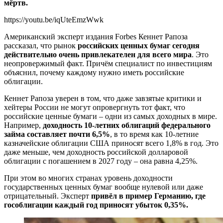
мёртв.
https://youtu.be/iqUteEmzWwk
Американский эксперт издания Forbes Кеннет Рапоза
рассказал, что рынок
российских ценных бумаг сегодня
действительно очень привлекателен для всего мира
. Это
неопровержимый факт. Причём специалист по инвестициям
объяснил, почему каждому нужно иметь российские
облигации.
Кеннет Рапоза уверен в том, что даже завзятые критики и
хейтеры России не могут опровергнуть тот факт, что
российские ценные бумаги – одни из самых доходных в мире.
Например,
доходность 10-летних облигаций федерального
займа составляет почти 6,5%
, в то время как 10-летние
казначейские облигации США приносят всего 1,8% в год. Это
даже меньше, чем доходность российской долларовой
облигации с погашением в 2027 году – она равна 4,25%.
При этом во многих странах уровень доходности
государственных ценных бумаг вообще нулевой или даже
отрицательный. Эксперт
привёл в пример Германию, где
гособлигации каждый год приносят убыток 0,35%.