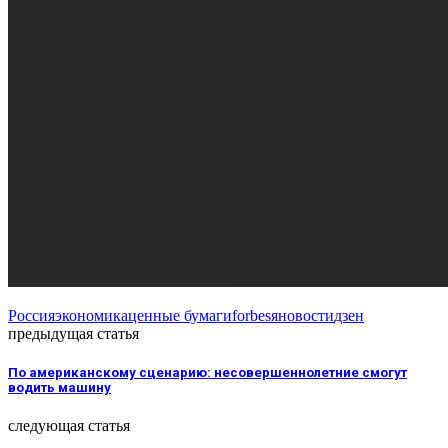
Россия
экономика
ценные бумаги
forbes
яновости
дзен
предыдущая статья
По американскому сценарию: несовершеннолетние смогут
водить машину
следующая статья