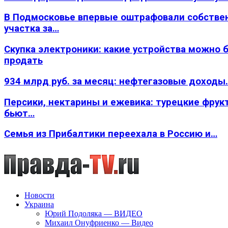
В Подмосковье впервые оштрафовали собстве
участка за…
Скупка электроники: какие устройства можно 
продать
934 млрд руб. за месяц: нефтегазовые доходы
Персики, нектарины и ежевика: турецкие фрук
бьют…
Семья из Прибалтики переехала в Россию и…
Новости
Украина
Юрий Подоляка — ВИДЕО
Михаил Онуфриенко — Видео