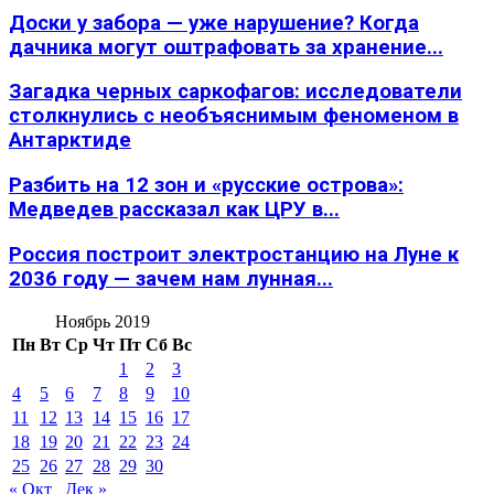
Доски у забора — уже нарушение? Когда
дачника могут оштрафовать за хранение...
Загадка черных саркофагов: исследователи
столкнулись с необъяснимым феноменом в
Антарктиде
Разбить на 12 зон и «русские острова»:
Медведев рассказал как ЦРУ в...
Россия построит электростанцию на Луне к
2036 году — зачем нам лунная...
Ноябрь 2019
Пн
Вт
Ср
Чт
Пт
Сб
Вс
1
2
3
4
5
6
7
8
9
10
11
12
13
14
15
16
17
18
19
20
21
22
23
24
25
26
27
28
29
30
« Окт
Дек »