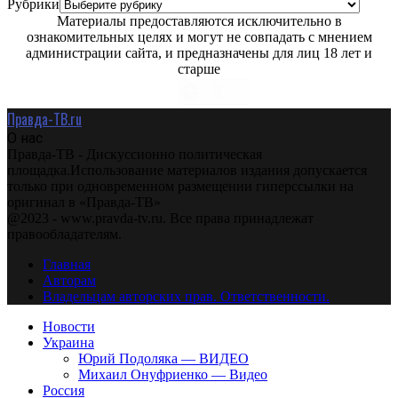
Рубрики
Материалы предоставляются исключительно в
ознакомительных целях и могут не совпадать с мнением
администрации сайта, и предназначены для лиц 18 лет и
старше
Правда-ТВ.ru
О нас
Правда-ТВ - Дискуссионно политическая
площадка.Использование материалов издания допускается
только при одновременном размещении гиперссылки на
оригинал в «Правда-ТВ»
@2023 - www.pravda-tv.ru. Все права принадлежат
правообладателям.
Главная
Авторам
Владельцам авторских прав. Ответственности.
Новости
Украина
Юрий Подоляка — ВИДЕО
Михаил Онуфриенко — Видео
Россия