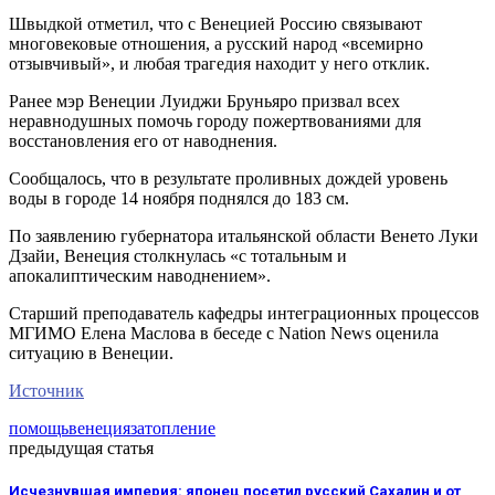
Швыдкой отметил, что с Венецией Россию связывают
многовековые отношения, а русский народ «всемирно
отзывчивый», и любая трагедия находит у него отклик.
Ранее мэр Венеции Луиджи Бруньяро призвал всех
неравнодушных помочь городу пожертвованиями для
восстановления его от наводнения.
Сообщалось, что в результате проливных дождей уровень
воды в городе 14 ноября поднялся до 183 см.
По заявлению губернатора итальянской области Венето Луки
Дзайи, Венеция столкнулась «с тотальным и
апокалиптическим наводнением».
Старший преподаватель кафедры интеграционных процессов
МГИМО Елена Маслова в беседе с Nation News оценила
ситуацию в Венеции.
Источник
помощь
венеция
затопление
предыдущая статья
Исчезнувшая империя: японец посетил русский Сахалин и от