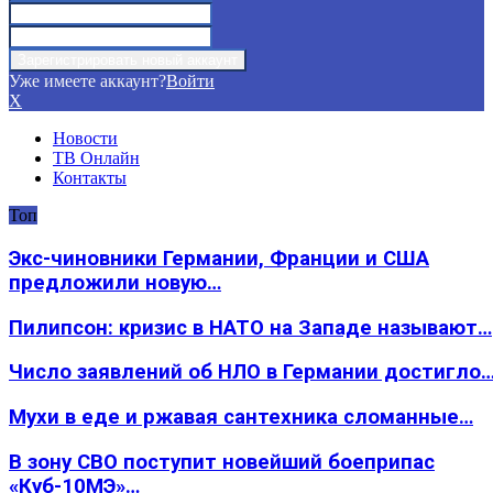
Уже имеете аккаунт?
Войти
X
Новости
ТВ Онлайн
Контакты
Топ
Экс-чиновники Германии, Франции и США
предложили новую…
Пилипсон: кризис в НАТО на Западе называют…
Число заявлений об НЛО в Германии достигло
Мухи в еде и ржавая сантехника сломанные…
В зону СВО поступит новейший боеприпас
«Куб-10МЭ»…