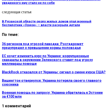
увиденного ему стало не по себе
следующая статья
В Рязанской области около жилых домов упал военный
беспилотник «Орион» — власти раскрыли детали
По теме:
36 регионов под угрозой паводка: Росгидромет
предупредил о превышении нормы половодья
ЕС хочет изменить курс по Украине: коррупционные
скандалы в окружении Зеленского ставят под угрозу
миллиарды помощи
BlackRock отказался от Украины: сигнал о смене курса США?
Вашингтон отвернулся: Украина потеряла своего главного
союзника
Военная помощь по запросу: Украина обратилась к Эстонии
за €100 млн
1 комментарий