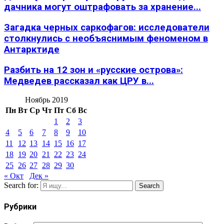
дачника могут оштрафовать за хранение...
Загадка черных саркофагов: исследователи
столкнулись с необъяснимым феноменом в
Антарктиде
Разбить на 12 зон и «русские острова»:
Медведев рассказал как ЦРУ в...
Ноябрь 2019
Пн
Вт
Ср
Чт
Пт
Сб
Вс
1
2
3
4
5
6
7
8
9
10
11
12
13
14
15
16
17
18
19
20
21
22
23
24
25
26
27
28
29
30
« Окт
Дек »
Search for:
Search
Рубрики