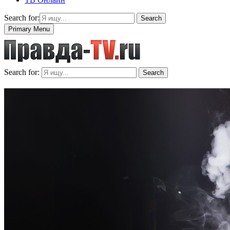
Search for:
Search
Primary Menu
Search for:
Search