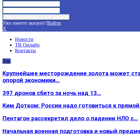
Уже имеете аккаунт?
Войти
X
Новости
ТВ Онлайн
Контакты
Топ
Крупнейшее месторождение золота может ст
опорой экономики…
397 дронов сбито за ночь над 13…
Ким Дотком: России надо готовиться к прямо
Пентагон рассекретил дело о падении НЛО с…
Начальная военная подготовка и новый предм