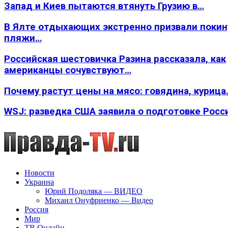
Запад и Киев пытаются втянуть Грузию в…
В Ялте отдыхающих экстренно призвали покин
пляжи…
Российская шестовичка Разина рассказала, как
американцы сочувствуют…
Почему растут цены на мясо: говядина, курица
WSJ: разведка США заявила о подготовке Росс
Новости
Украина
Юрий Подоляка — ВИДЕО
Михаил Онуфриенко — Видео
Россия
Мир
ТВ Онлайн