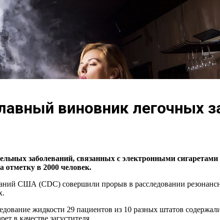
лавный виновник легочных з
ных заболеваний, связанных с электронными сигаретами (в
 отметку в 2000 человек.
аний США (CDC) совершили прорыв в расследовании резонансног
х.
ледование жидкости 29 пациентов из 10 разных штатов содержали
ет в качестве загустителя.