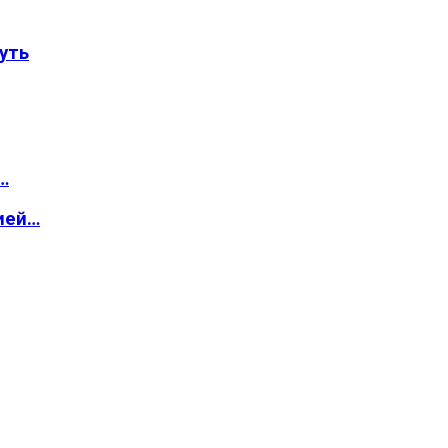
уть
…
ией…