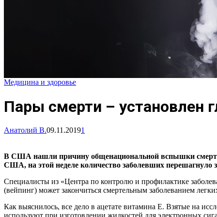
Медицина и здоровье
Пары смерти – установлен г
Анатолий В.
09.11.2019
1
В США нашли причину общенациональной вспышки смертель
США, на этой неделе количество заболевших перешагнуло за
Специалисты из «Центра по контролю и профилактике заболев
(вейпинг) может закончиться смертельным заболеванием легки
Как выяснилось, все дело в ацетате витамина Е. Взятые на исс
используют при изготовлении жидкостей для электронных сигар