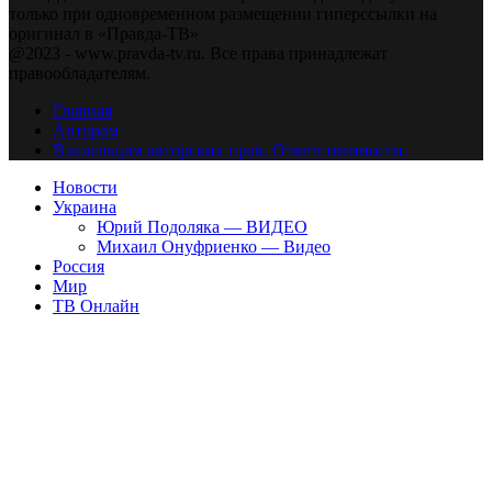
только при одновременном размещении гиперссылки на
оригинал в «Правда-ТВ»
@2023 - www.pravda-tv.ru. Все права принадлежат
правообладателям.
Главная
Авторам
Владельцам авторских прав. Ответственности.
Новости
Украина
Юрий Подоляка — ВИДЕО
Михаил Онуфриенко — Видео
Россия
Мир
ТВ Онлайн