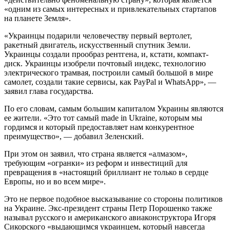
«одним из самых интересных и привлекательных стартапов
на планете Земля».
«Украинцы подарили человечеству первый вертолет,
ракетный двигатель, искусственный спутник Земли.
Украинцы создали прообраз рентгена, и, кстати, компакт-
диск. Украинцы изобрели почтовый индекс, технологию
электрического трамвая, построили самый большой в мире
самолет, создали такие сервисы, как PayPal и WhatsApp», —
заявил глава государства.
По его словам, самым большим капиталом Украины являются
ее жители. «Это тот самый made in Ukraine, которым мы
гордимся и который предоставляет нам конкурентное
преимущество», — добавил Зеленский.
При этом он заявил, что страна является «алмазом»,
требующим «огранки» из реформ и инвестиций для
превращения в «настоящий бриллиант не только в сердце
Европы, но и во всем мире».
Это не первое подобное высказывание со стороны политиков
на Украине. Экс-президент страны Петр Порошенко также
называл русского и американского авиаконструктора Игоря
Сикорского «выдающимся украинцем, который навсегда