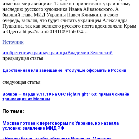
изменил мир авиации». Также он причислял к украинскому
наследию русского художника Ивана Айвазовского. А
бывший глава МИД Украины Павел Климкин, в свою
очередь, заявлял, что будет считать украинцем Александра
Пушкина, так как великого русского поэта вдохновляли Крым
и Одесса.https://ria.ru/20191109/156074…
Источник
изобретения
украина
украинцы
Владимир Зеленский
предыдущая статья
Дарственная или завещание, что лучше оформить в России
следующая статья
Волков — Харди 9.11.19 на UFC Fight Night 163: прямая онлайн
трансляция из Москвы
По теме:
Москва готова к переговорам по Украине, но назвала
условие: заявление МИД РФ
«Нужны были, чтобы обмануть Россию»: Меркель