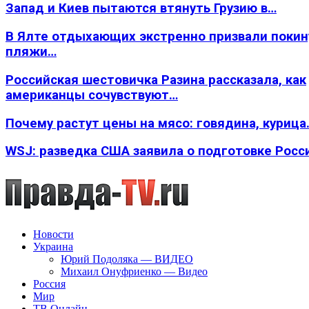
Запад и Киев пытаются втянуть Грузию в…
В Ялте отдыхающих экстренно призвали покин
пляжи…
Российская шестовичка Разина рассказала, как
американцы сочувствуют…
Почему растут цены на мясо: говядина, курица
WSJ: разведка США заявила о подготовке Росс
Новости
Украина
Юрий Подоляка — ВИДЕО
Михаил Онуфриенко — Видео
Россия
Мир
ТВ Онлайн