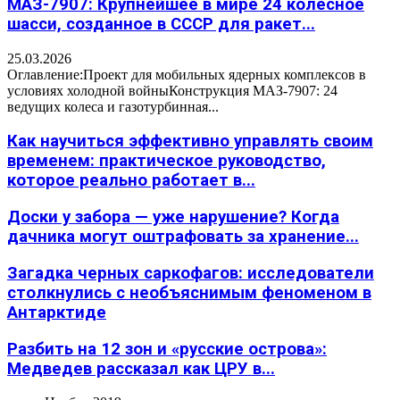
МАЗ-7907: Крупнейшее в мире 24 колесное
шасси, созданное в СССР для ракет...
25.03.2026
Оглавление:Проект для мобильных ядерных комплексов в
условиях холодной войныКонструкция МАЗ-7907: 24
ведущих колеса и газотурбинная...
Как научиться эффективно управлять своим
временем: практическое руководство,
которое реально работает в...
Доски у забора — уже нарушение? Когда
дачника могут оштрафовать за хранение...
Загадка черных саркофагов: исследователи
столкнулись с необъяснимым феноменом в
Антарктиде
Разбить на 12 зон и «русские острова»:
Медведев рассказал как ЦРУ в...