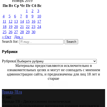
Ноябрь 2019
Пн
Вт
Ср
Чт
Пт
Сб
Вс
1
2
3
4
5
6
7
8
9
10
11
12
13
14
15
16
17
18
19
20
21
22
23
24
25
26
27
28
29
30
« Окт
Дек »
Search for:
Search
Рубрики
Рубрики
Материалы предоставляются исключительно в
ознакомительных целях и могут не совпадать с мнением
администрации сайта, и предназначены для лиц 18 лет и
старше
Правда-ТВ.ru
О нас
Правда-ТВ - Дискуссионно политическая
площадка.Использование материалов издания допускается