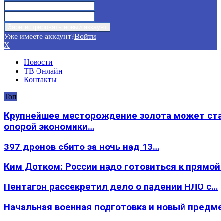
Уже имеете аккаунт?
Войти
X
Новости
ТВ Онлайн
Контакты
Топ
Крупнейшее месторождение золота может ст
опорой экономики…
397 дронов сбито за ночь над 13…
Ким Дотком: России надо готовиться к прямо
Пентагон рассекретил дело о падении НЛО с…
Начальная военная подготовка и новый предм