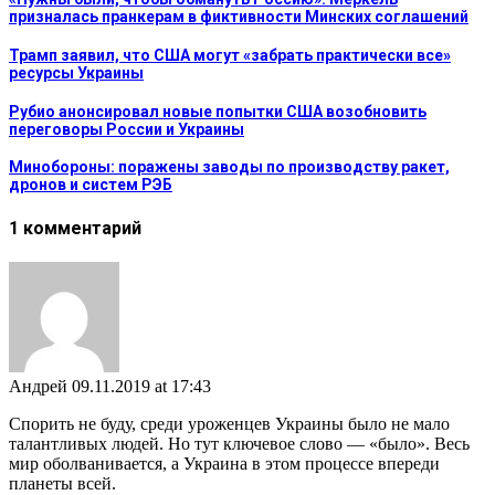
призналась пранкерам в фиктивности Минских соглашений
Трамп заявил, что США могут «забрать практически все»
ресурсы Украины
Рубио анонсировал новые попытки США возобновить
переговоры России и Украины
Минобороны: поражены заводы по производству ракет,
дронов и систем РЭБ
1 комментарий
Андрей
09.11.2019 at 17:43
Спорить не буду, среди уроженцев Украины было не мало
талантливых людей. Но тут ключевое слово — «было». Весь
мир оболванивается, а Украина в этом процессе впереди
планеты всей.