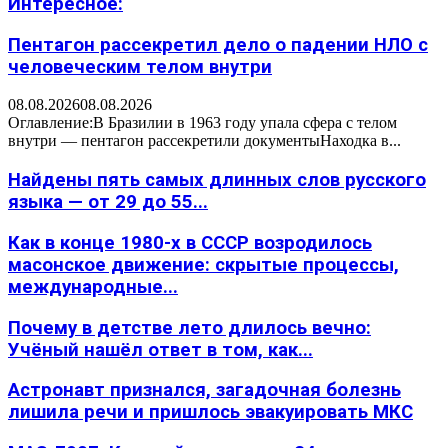
Интересное:
Пентагон рассекретил дело о падении НЛО с
человеческим телом внутри
08.08.2026
08.08.2026
Оглавление:В Бразилии в 1963 году упала сфера с телом
внутри — пентагон рассекретили документыНаходка в...
Найдены пять самых длинных слов русского
языка — от 29 до 55...
Как в конце 1980-х в СССР возродилось
масонское движение: скрытые процессы,
международные...
Почему в детстве лето длилось вечно:
Учёный нашёл ответ в том, как...
Астронавт признался, загадочная болезнь
лишила речи и пришлось эвакуировать МКС