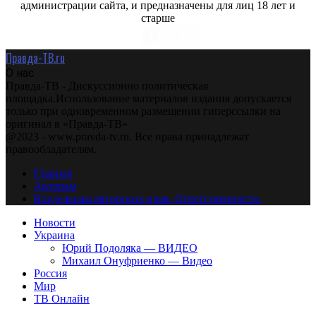
администрации сайта, и предназначены для лиц 18 лет и
старше
Правда-ТВ.ru
О нас
Правда-ТВ - Дискуссионно политическая
площадка.Использование материалов издания допускается
только при одновременном размещении гиперссылки на
оригинал в «Правда-ТВ»
@2023 - www.pravda-tv.ru. Все права принадлежат
правообладателям.
Главная
Авторам
Владельцам авторских прав. Ответственности.
Новости
Украина
Юрий Подоляка — ВИДЕО
Михаил Онуфриенко — Видео
Россия
Мир
ТВ Онлайн