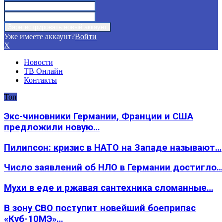
Уже имеете аккаунт?
Войти
X
Новости
ТВ Онлайн
Контакты
Топ
Экс-чиновники Германии, Франции и США
предложили новую…
Пилипсон: кризис в НАТО на Западе называют…
Число заявлений об НЛО в Германии достигло
Мухи в еде и ржавая сантехника сломанные…
В зону СВО поступит новейший боеприпас
«Куб-10МЭ»…