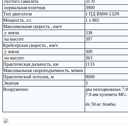
пустого самолета
3170
нормальная взлетная
3900
Тип двигателя
1 ПД BMW-132N
Мощность, л.с.
1 х 865
Максимальная скорость , км/ч
у земли
338
на высоте
397
Крейсерская скорость , км/ч
у земли
309
на высоте
363
Практическая дальность, км
1133
Максимальная скороподъемность, м/мин
Практический потолок, м
9000
Экипаж
3
Вооружение:
два неподвижных 7.9
7.9-мм пулемета МG-
4х 50-кг бомбы.