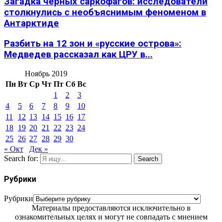
Загадка черных саркофагов: исследователи
столкнулись с необъяснимым феноменом в
Антарктиде
Разбить на 12 зон и «русские острова»:
Медведев рассказал как ЦРУ в...
Ноябрь 2019
Пн
Вт
Ср
Чт
Пт
Сб
Вс
1
2
3
4
5
6
7
8
9
10
11
12
13
14
15
16
17
18
19
20
21
22
23
24
25
26
27
28
29
30
« Окт
Дек »
Search for:
Search
Рубрики
Рубрики
Материалы предоставляются исключительно в
ознакомительных целях и могут не совпадать с мнением