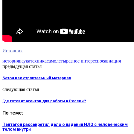
Источник
история
наука
техника
самолеты
разное интересное
авиация
предыдущая статья
Бетон как строительный материал
следующая статья
Где готовят агентов для работы в России?
По теме:
Пентагон рассекретил дело о падении НЛО с человеческим
телом внутри