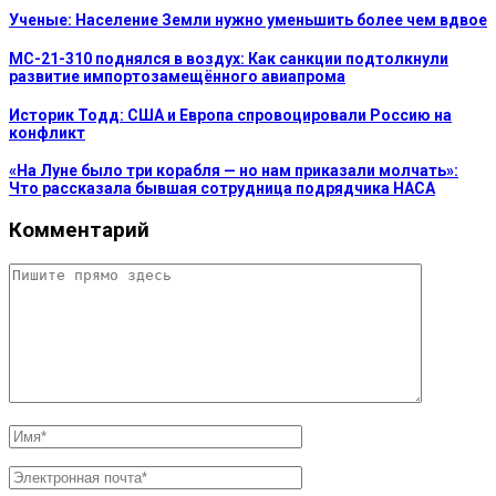
Ученые: Население Земли нужно уменьшить более чем вдвое
МС-21-310 поднялся в воздух: Как санкции подтолкнули
развитие импортозамещённого авиапрома
Историк Тодд: США и Европа спровоцировали Россию на
конфликт
«На Луне было три корабля — но нам приказали молчать»:
Что рассказала бывшая сотрудница подрядчика НАСА
Комментарий