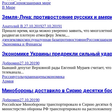
Россия
Сирия
сша
ирак
в мире
В Мире
Земля-Луна: противостояние русских и аме
Анатолий В.
27.10.2019
27.10.2019
1
Пришло время, когда можно уверенно заявить, что многолетни
раздвигая плотную атмосферу Земли,...
дзен
земля
космос
луна
лунная база
противостояние
Россия
сша
раз
Экономика и Финансы
Экономике Украины предрекли сильный удар 
Добромир
27.10.2019
0
Бывший депутат Верховной рады Евгений Мураев считает, что 
телеканала...
Россия
уголь
украина
цены
экономика
Армия
Минобороны доставило в Сирию десятки бро
Добромир
27.10.2019
0
Российское Минобороны транспортировало в Сирию десятки бр
министерство обороны РФ транспортировало на расположенную