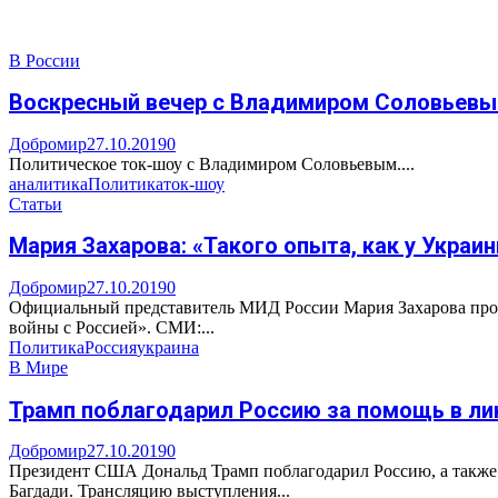
В России
Воскресный вечер с Владимиром Соловьевым,
Добромир
27.10.2019
0
Политическое ток-шоу с Владимиром Соловьевым....
аналитика
Политика
ток-шоу
Статьи
Мария Захарова: «Такого опыта, как у Украины
Добромир
27.10.2019
0
Официальный представитель МИД России Мария Захарова проко
войны с Россией». СМИ:...
Политика
Россия
украина
В Мире
Трамп поблагодарил Россию за помощь в ли
Добромир
27.10.2019
0
Президент США Дональд Трамп поблагодарил Россию, а также Т
Багдади. Трансляцию выступления...