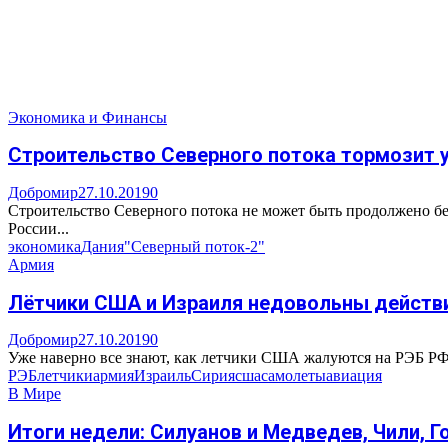
Экономика и Финансы
Строительство Северного потока тормозит 
Добромир
27.10.2019
0
Строительство Северного потока не может быть продолжено бе
России...
экономика
Дания
"Северный поток-2"
Армия
Лётчики США и Израиля недовольны действи
Добромир
27.10.2019
0
Уже наверно все знают, как летчики США жалуются на РЭБ РФ 
РЭБ
летчики
армия
Израиль
Сирия
сша
самолеты
авиация
В Мире
Итоги недели: Силуанов и Медведев, Чили, Г