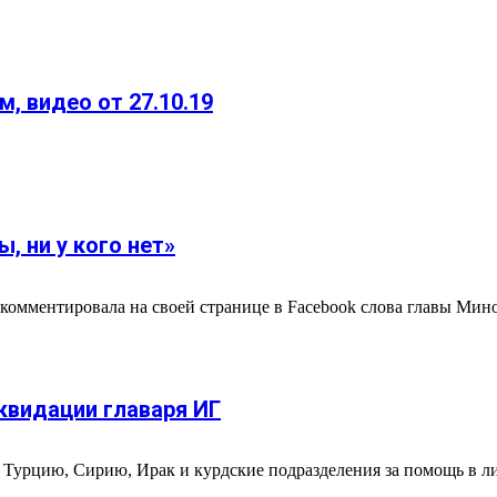
 видео от 27.10.19
, ни у кого нет»
мментировала на своей странице в Facebook слова главы Мино
квидации главаря ИГ
урцию, Сирию, Ирак и курдские подразделения за помощь в лик