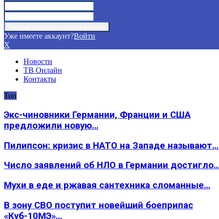
Уже имеете аккаунт?
Войти
X
Новости
ТВ Онлайн
Контакты
Топ
Экс-чиновники Германии, Франции и США
предложили новую…
Пилипсон: кризис в НАТО на Западе называют…
Число заявлений об НЛО в Германии достигло
Мухи в еде и ржавая сантехника сломанные…
В зону СВО поступит новейший боеприпас
«Куб-10МЭ»…