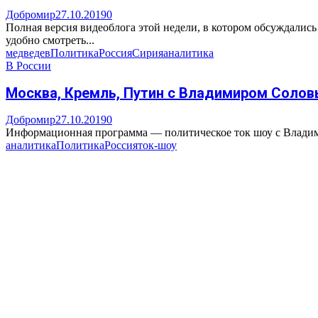
Добромир
27.10.2019
0
Полная версия видеоблога этой недели, в котором обсуждалис
удобно смотреть...
медведев
Политика
Россия
Сирия
аналитика
В России
Москва, Кремль, Путин с Владимиром Соловь
Добромир
27.10.2019
0
Информационная программа — политическое ток шоу с Владим
аналитика
Политика
Россия
ток-шоу