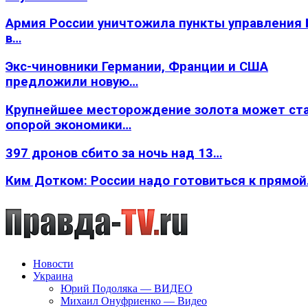
Армия России уничтожила пункты управления
в…
Экс-чиновники Германии, Франции и США
предложили новую…
Крупнейшее месторождение золота может ст
опорой экономики…
397 дронов сбито за ночь над 13…
Ким Дотком: России надо готовиться к прямо
Новости
Украина
Юрий Подоляка — ВИДЕО
Михаил Онуфриенко — Видео