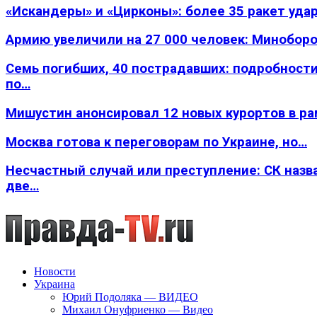
«Искандеры» и «Цирконы»: более 35 ракет уда
Армию увеличили на 27 000 человек: Минобор
Семь погибших, 40 пострадавших: подробности
по…
Мишустин анонсировал 12 новых курортов в р
Москва готова к переговорам по Украине, но…
Несчастный случай или преступление: СК назв
две…
Новости
Украина
Юрий Подоляка — ВИДЕО
Михаил Онуфриенко — Видео