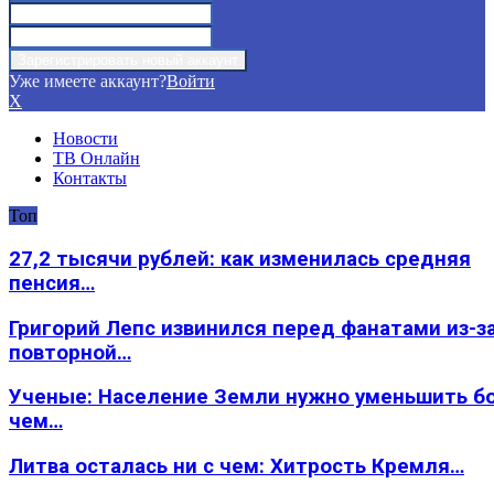
Уже имеете аккаунт?
Войти
X
Новости
ТВ Онлайн
Контакты
Топ
27,2 тысячи рублей: как изменилась средняя
пенсия…
Григорий Лепс извинился перед фанатами из-з
повторной…
Ученые: Население Земли нужно уменьшить б
чем…
Литва осталась ни с чем: Хитрость Кремля…