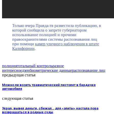
Только вчера Правда-тв разместила публикацию, в
которой сообщила о запрете губернатором
использование полицией и прочими
правоохранителями системы распознавания лиц
при помощи
камер уличного наблюдения в штате
Калифорнии
.
полиция
тотальный контроль
разное
интересное
дзен
биометрические данные
распознавание лиц
предыдущая статья
Можно ли возить травматический пистолет в бардачке
автомобиля
следующая статья
Украл, вывел деньги, сбежал… для «элиты» настала пора
возвращаться в родные суды