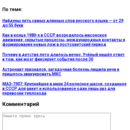
По теме:
Найдены пять самых длинных слов русского языка — от 29
до 55 букв
Как в конце 1980-х в СССР возродилось масонское
движение: скрытые процессы, международные контакты и
формирование новых лож в постсоветский период
Почему в детстве лето длилось вечно: Учёный нашёл ответ
в том, как мозг фиксирует события после 30
Астронавт признался, загадочная болезнь лишила речи и
пришлось эвакуировать МКС
МАЗ-7907: Крупнейшее в мире 24 колесное шасси, созданное
в СССР для ракет и использованное один лишь раз для
перевозки теплохода
Комментарий