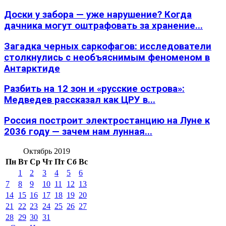
Доски у забора — уже нарушение? Когда
дачника могут оштрафовать за хранение...
Загадка черных саркофагов: исследователи
столкнулись с необъяснимым феноменом в
Антарктиде
Разбить на 12 зон и «русские острова»:
Медведев рассказал как ЦРУ в...
Россия построит электростанцию на Луне к
2036 году — зачем нам лунная...
Октябрь 2019
Пн
Вт
Ср
Чт
Пт
Сб
Вс
1
2
3
4
5
6
7
8
9
10
11
12
13
14
15
16
17
18
19
20
21
22
23
24
25
26
27
28
29
30
31