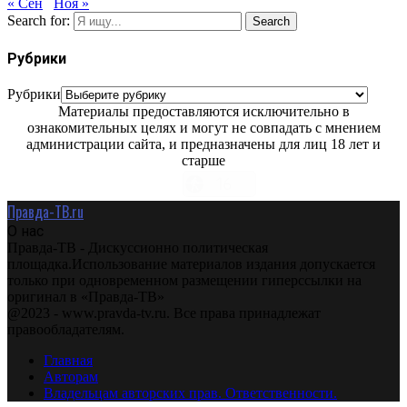
« Сен
Ноя »
Search for:
Search
Рубрики
Рубрики
Материалы предоставляются исключительно в
ознакомительных целях и могут не совпадать с мнением
администрации сайта, и предназначены для лиц 18 лет и
старше
Правда-ТВ.ru
О нас
Правда-ТВ - Дискуссионно политическая
площадка.Использование материалов издания допускается
только при одновременном размещении гиперссылки на
оригинал в «Правда-ТВ»
@2023 - www.pravda-tv.ru. Все права принадлежат
правообладателям.
Главная
Авторам
Владельцам авторских прав. Ответственности.