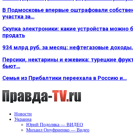
В Подмосковье впервые оштрафовали собстве
участка за…
Скупка электроники: какие устройства можно 
продать
934 млрд руб. за месяц: нефтегазовые доходы
Персики, нектарины и ежевика: турецкие фрук
бьют…
Семья из Прибалтики переехала в Россию и…
Новости
Украина
Юрий Подоляка — ВИДЕО
Михаил Онуфриенко — Видео