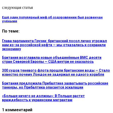
следующая статья
Ещё один популярный миф об оздоровлении был развенчан
учёными
По теме:
Глава парламента Грузии: британский посол лично угрожал
нам из-за российской нефти — мы отказались и сохранили
экономику
Британия возглавила новые объединённые ВМС десяти
стран Северной Европы — США внутри не оказалось
300 судов теневого флота прошли британские воды — Стало
известно почему Лондон не задержал ни одного корабля
Британия предложила Прибалтике захватывать российские
танкеры, но Прибалтика опасается эскалации
«Больше ничего не должны»: В Польше растет
враждебность к украинским мигрантам
1 комментарий