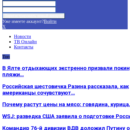
Уже имеете аккаунт?
Войти
X
Новости
ТВ Онлайн
Контакты
Топ
В Ялте отдыхающих экстренно призвали покин
пляжи…
Российская шестовичка Разина рассказала, как
американцы сочувствуют…
Почему растут цены на мясо: говядина, курица
WSJ: разведка США заявила о подготовке Росс
Командир 76-й дивизии ВДВ доложил Путину 