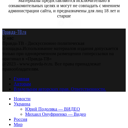
Материалы предоставляются исключительно в
ознакомительных целях и могут не совпадать с мнением
администрации сайта, и предназначены для лиц 18 лет и
старше
Правда-ТВ.ru
О нас
Правда-ТВ - Дискуссионно политическая
площадка.Использование материалов издания допускается
только при одновременном размещении гиперссылки на
оригинал в «Правда-ТВ»
@2023 - www.pravda-tv.ru. Все права принадлежат
правообладателям.
Главная
Авторам
Владельцам авторских прав. Ответственности.
Новости
Украина
Юрий Подоляка — ВИДЕО
Михаил Онуфриенко — Видео
Россия
Мир