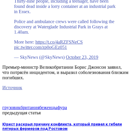
Thirty-nine people, including a teenager, have been
found dead inside a lorry container at an industrial park
in Essex.
Police and ambulance crews were called following the
discovery at Waterglade Industrial Park in Grays at
1.40am.
More here:
https://t.co/4aRZFSNeCS
pic.twitter.com/zp0oGEz051
— SkyNews (@SkyNews)
October 23, 2019
Премьер-министр Великобритании Борис Джонсон заявил,
что потрясён инцидентом, и выразил соболезнования близким
погибших.
Источник
грузовик
британия
беженцы
фура
предыдущая статья
Юрист раскрыл причину конфликта, который привел к гибели
пятерых фермеров под Ростовом