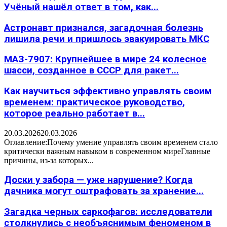
Учёный нашёл ответ в том, как...
Астронавт признался, загадочная болезнь
лишила речи и пришлось эвакуировать МКС
МАЗ-7907: Крупнейшее в мире 24 колесное
шасси, созданное в СССР для ракет...
Как научиться эффективно управлять своим
временем: практическое руководство,
которое реально работает в...
20.03.2026
20.03.2026
Оглавление:Почему умение управлять своим временем стало
критически важным навыком в современном миреГлавные
причины, из-за которых...
Доски у забора — уже нарушение? Когда
дачника могут оштрафовать за хранение...
Загадка черных саркофагов: исследователи
столкнулись с необъяснимым феноменом в