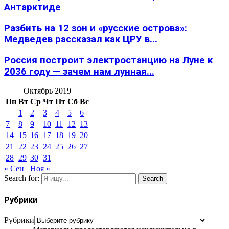
Антарктиде
Разбить на 12 зон и «русские острова»:
Медведев рассказал как ЦРУ в...
Россия построит электростанцию на Луне к
2036 году — зачем нам лунная...
Октябрь 2019
Пн
Вт
Ср
Чт
Пт
Сб
Вс
1
2
3
4
5
6
7
8
9
10
11
12
13
14
15
16
17
18
19
20
21
22
23
24
25
26
27
28
29
30
31
« Сен
Ноя »
Search for:
Search
Рубрики
Рубрики