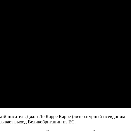
ский писатель Джон Ле Карре Карре (литературный псевдоним
ызывает выход Великобритании из ЕС.