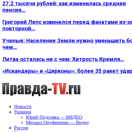
27,2 тысячи рублей: как изменилась средняя
пенсия…
Григорий Лепс извинился перед фанатами из-з
повторной…
Ученые: Население Земли нужно уменьшить б
чем…
Литва осталась ни с чем: Хитрость Кремля…
«Искандеры» и «Цирконы»: более 35 ракет уда
Новости
Украина
Юрий Подоляка — ВИДЕО
Михаил Онуфриенко — Видео
Россия