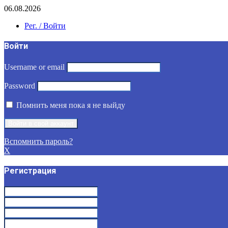
06.08.2026
Рег. / Войти
Войти
Username or email
Password
Помнить меня пока я не выйду
Вспомнить пароль?
X
Регистрация