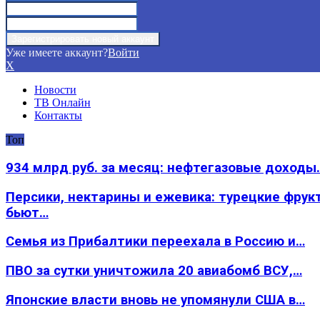
Уже имеете аккаунт?
Войти
X
Новости
ТВ Онлайн
Контакты
Топ
934 млрд руб. за месяц: нефтегазовые доходы
Персики, нектарины и ежевика: турецкие фрук
бьют…
Семья из Прибалтики переехала в Россию и…
ПВО за сутки уничтожила 20 авиабомб ВСУ,…
Японские власти вновь не упомянули США в…