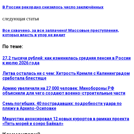
В России рекордно снизилось число заключённых
следующая статья
Все схвачено, за все заплачено! Массовые преступления,
которых власть в упор не видит
По теме:
27,2 тысячи рублей: как изменилась средняя пенсия в России
к июлю 2026 года
Литва осталась ни с чем: Хитрость Кремля с Калининградом
сработала блестяще
Армию увеличили на 27 000 человек: Минобороны РФ
объяснили для чего создают военно-строительные части
Семь погибших, 40 пострадавших: подробности удара по
пляжу в Архипо-Осиповке
Мишустин анонсировал 12 новых курортов в рамках проекта
«Пять морей и озеро Байкал»