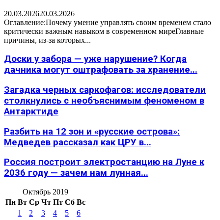
20.03.2026
20.03.2026
Оглавление:Почему умение управлять своим временем стало
критически важным навыком в современном миреГлавные
причины, из-за которых...
Доски у забора — уже нарушение? Когда
дачника могут оштрафовать за хранение...
Загадка черных саркофагов: исследователи
столкнулись с необъяснимым феноменом в
Антарктиде
Разбить на 12 зон и «русские острова»:
Медведев рассказал как ЦРУ в...
Россия построит электростанцию на Луне к
2036 году — зачем нам лунная...
Октябрь 2019
Пн
Вт
Ср
Чт
Пт
Сб
Вс
1
2
3
4
5
6