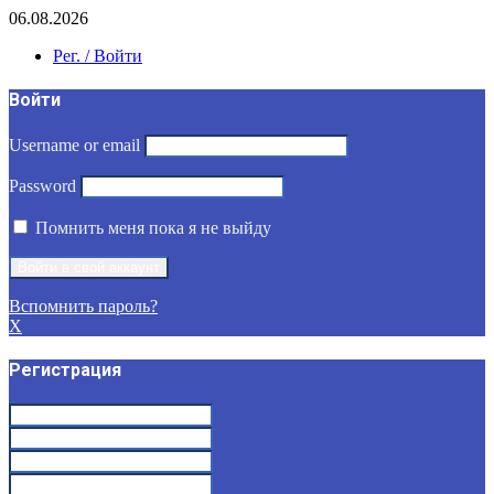
06.08.2026
Рег. / Войти
Войти
Username or email
Password
Помнить меня пока я не выйду
Вспомнить пароль?
X
Регистрация