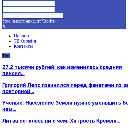
Уже имеете аккаунт?
Войти
X
Новости
ТВ Онлайн
Контакты
Топ
27,2 тысячи рублей: как изменилась средняя
пенсия…
Григорий Лепс извинился перед фанатами из-з
повторной…
Ученые: Население Земли нужно уменьшить б
чем…
Литва осталась ни с чем: Хитрость Кремля…