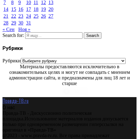
7
8
9
10
11
12
13
14
15
16
17
18
19
20
21
22
23
24
25
26
27
28
29
30
31
« Сен
Ноя »
Search for:
Search
Рубрики
Рубрики
Материалы предоставляются исключительно в
ознакомительных целях и могут не совпадать с мнением
администрации сайта, и предназначены для лиц 18 лет и
старше
Правда-ТВ.ru
О нас
Правда-ТВ - Дискуссионно политическая
площадка.Использование материалов издания допускается
только при одновременном размещении гиперссылки на
оригинал в «Правда-ТВ»
@2023 - www.pravda-tv.ru. Все права принадлежат