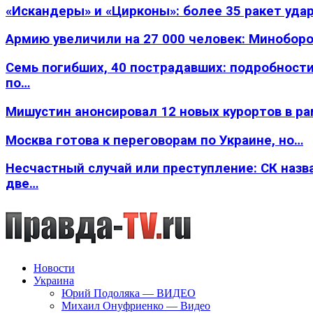
«Искандеры» и «Цирконы»: более 35 ракет уда
Армию увеличили на 27 000 человек: Минобор
Семь погибших, 40 пострадавших: подробности
по…
Мишустин анонсировал 12 новых курортов в р
Москва готова к переговорам по Украине, но…
Несчастный случай или преступление: СК назв
две…
Новости
Украина
Юрий Подоляка — ВИДЕО
Михаил Онуфриенко — Видео