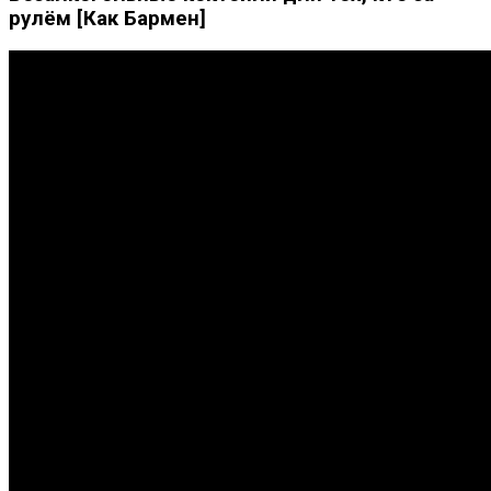
рулём [Как Бармен]