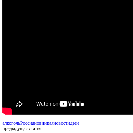
алкоголь
Россия
новинка
яновости
дзен
предыдущая статья