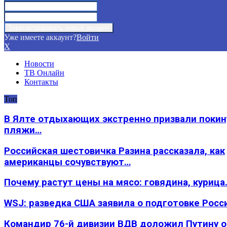
Уже имеете аккаунт?
Войти
X
Новости
ТВ Онлайн
Контакты
Топ
В Ялте отдыхающих экстренно призвали покин
пляжи…
Российская шестовичка Разина рассказала, как
американцы сочувствуют…
Почему растут цены на мясо: говядина, курица
WSJ: разведка США заявила о подготовке Росс
Командир 76-й дивизии ВДВ доложил Путину 