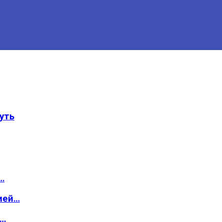
уть
…
ией…
о…