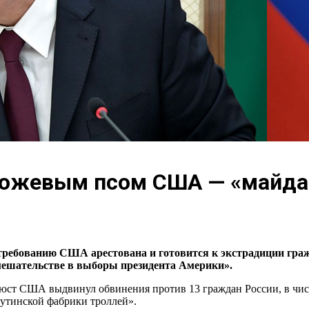
рожевым псом США — «майдан
требованию США арестована и готовится к экстрадиции граж
ешательстве в выборы президента Америки».
ст США выдвинул обвинения против 13 граждан России, в числе
утинской фабрики троллей».