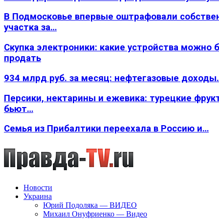
В Подмосковье впервые оштрафовали собстве
участка за…
Скупка электроники: какие устройства можно 
продать
934 млрд руб. за месяц: нефтегазовые доходы
Персики, нектарины и ежевика: турецкие фрук
бьют…
Семья из Прибалтики переехала в Россию и…
Новости
Украина
Юрий Подоляка — ВИДЕО
Михаил Онуфриенко — Видео