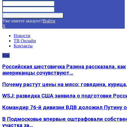
Уже имеете аккаунт?
Войти
X
Новости
ТВ Онлайн
Контакты
Топ
Российская шестовичка Разина рассказала, как
американцы сочувствуют…
Почему растут цены на мясо: говядина, курица
WSJ: разведка США заявила о подготовке Росс
Командир 76-й дивизии ВДВ доложил Путину 
В Подмосковье впервые оштрафовали собстве
участка за…