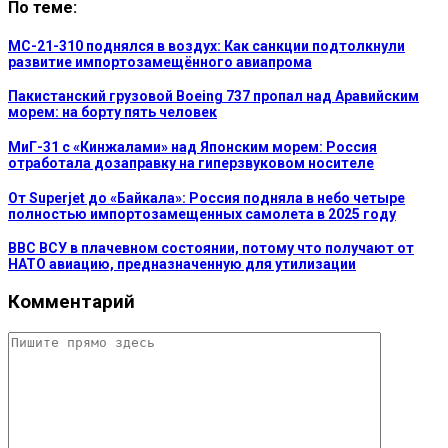
По теме:
МС-21-310 поднялся в воздух: Как санкции подтолкнули
развитие импортозамещённого авиапрома
Пакистанский грузовой Boeing 737 пропал над Аравийским
морем: на борту пять человек
МиГ-31 с «Кинжалами» над Японским морем: Россия
отработала дозаправку на гиперзвуковом носителе
От Superjet до «Байкала»: Россия подняла в небо четыре
полностью импортозамещенных самолета в 2025 году
ВВС ВСУ в плачевном состоянии, потому что получают от
НАТО авиацию, предназначенную для утилизации
Комментарий