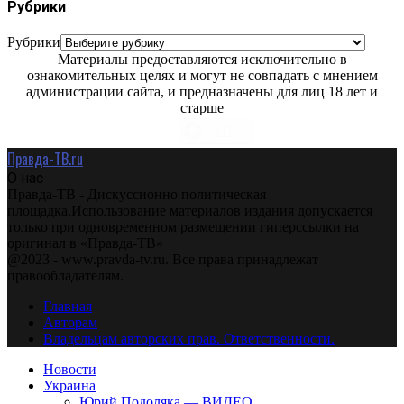
Рубрики
Рубрики
Материалы предоставляются исключительно в
ознакомительных целях и могут не совпадать с мнением
администрации сайта, и предназначены для лиц 18 лет и
старше
Правда-ТВ.ru
О нас
Правда-ТВ - Дискуссионно политическая
площадка.Использование материалов издания допускается
только при одновременном размещении гиперссылки на
оригинал в «Правда-ТВ»
@2023 - www.pravda-tv.ru. Все права принадлежат
правообладателям.
Главная
Авторам
Владельцам авторских прав. Ответственности.
Новости
Украина
Юрий Подоляка — ВИДЕО