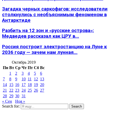
Загадка черных саркофагов: исследователи
столкнулись с необъяснимым феноменом в
Антарктиде
Разбить на 12 зон и «русские острова»:
Медведев рассказал как ЦРУ в...
Россия построит электростанцию на Луне к
2036 году — зачем нам лунная...
Октябрь 2019
Пн
Вт
Ср
Чт
Пт
Сб
Вс
1
2
3
4
5
6
7
8
9
10
11
12
13
14
15
16
17
18
19
20
21
22
23
24
25
26
27
28
29
30
31
« Сен
Ноя »
Search for:
Search