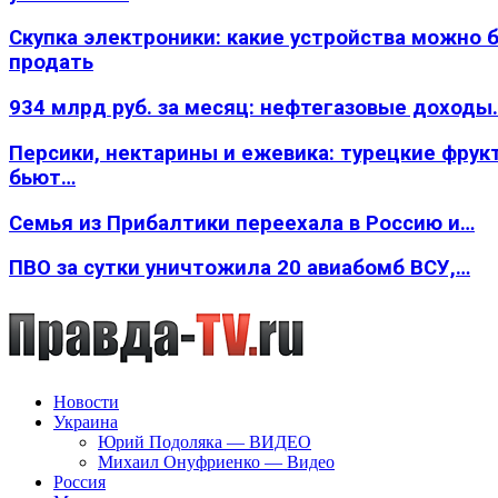
Скупка электроники: какие устройства можно 
продать
934 млрд руб. за месяц: нефтегазовые доходы
Персики, нектарины и ежевика: турецкие фрук
бьют…
Семья из Прибалтики переехала в Россию и…
ПВО за сутки уничтожила 20 авиабомб ВСУ,…
Новости
Украина
Юрий Подоляка — ВИДЕО
Михаил Онуфриенко — Видео
Россия