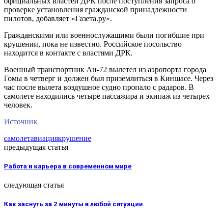
официальных властей ДРК после поступления запроса о
проверке установления гражданской принадлежности
пилотов, добавляет «Газета.ру».
Гражданскими или военнослужащими были погибшие при
крушении, пока не известно. Российское посольство
находится в контакте с властями ДРК.
Военный транспортник Ан-72 вылетел из аэропорта города
Гомы в четверг и должен был приземлиться в Киншасе. Через
час после вылета воздушное судно пропало с радаров. В
самолете находились четыре пассажира и экипаж из четырех
человек.
Источник
самолет
авиация
крушение
предыдущая статья
Работа и карьера в современном мире
следующая статья
Как заснуть за 2 минуты в любой ситуации