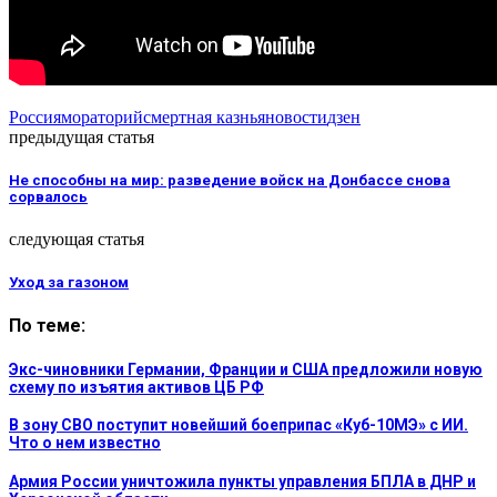
Россия
мораторий
смертная казнь
яновости
дзен
предыдущая статья
Не способны на мир: разведение войск на Донбассе снова
сорвалось
следующая статья
Уход за газоном
По теме:
Экс-чиновники Германии, Франции и США предложили новую
схему по изъятия активов ЦБ РФ
В зону СВО поступит новейший боеприпас «Куб-10МЭ» с ИИ.
Что о нем известно
Армия России уничтожила пункты управления БПЛА в ДНР и