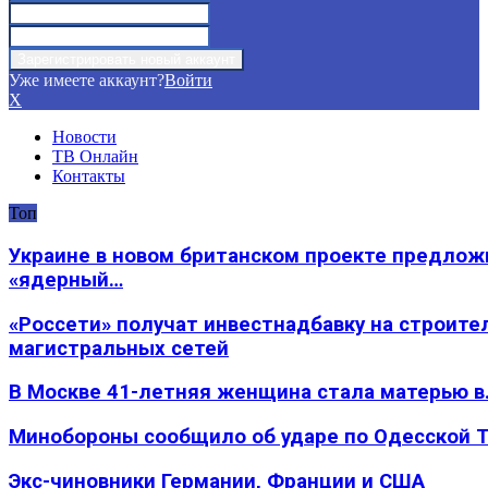
Уже имеете аккаунт?
Войти
X
Новости
ТВ Онлайн
Контакты
Топ
Украине в новом британском проекте предлож
«ядерный…
«Россети» получат инвестнадбавку на строите
магистральных сетей
В Москве 41-летняя женщина стала матерью в
Минобороны сообщило об ударе по Одесской 
Экс-чиновники Германии, Франции и США