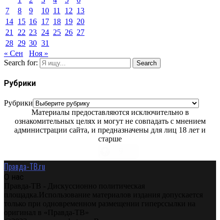
7
8
9
10
11
12
13
14
15
16
17
18
19
20
21
22
23
24
25
26
27
28
29
30
31
« Сен
Ноя »
Search for:
Search
Рубрики
Рубрики
Материалы предоставляются исключительно в
ознакомительных целях и могут не совпадать с мнением
администрации сайта, и предназначены для лиц 18 лет и
старше
Правда-ТВ.ru
О нас
Правда-ТВ - Дискуссионно политическая
площадка.Использование материалов издания допускается
только при одновременном размещении гиперссылки на
оригинал в «Правда-ТВ»