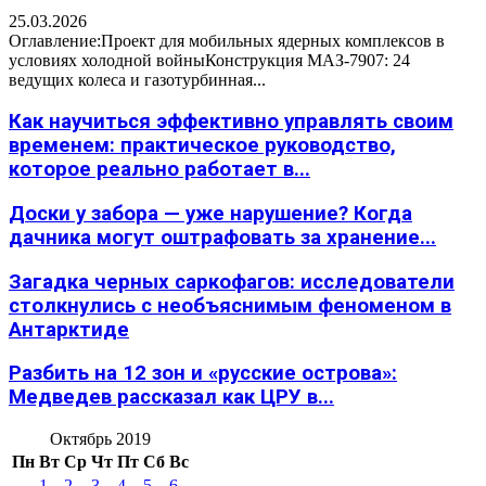
25.03.2026
Оглавление:Проект для мобильных ядерных комплексов в
условиях холодной войныКонструкция МАЗ-7907: 24
ведущих колеса и газотурбинная...
Как научиться эффективно управлять своим
временем: практическое руководство,
которое реально работает в...
Доски у забора — уже нарушение? Когда
дачника могут оштрафовать за хранение...
Загадка черных саркофагов: исследователи
столкнулись с необъяснимым феноменом в
Антарктиде
Разбить на 12 зон и «русские острова»:
Медведев рассказал как ЦРУ в...
Октябрь 2019
Пн
Вт
Ср
Чт
Пт
Сб
Вс
1
2
3
4
5
6