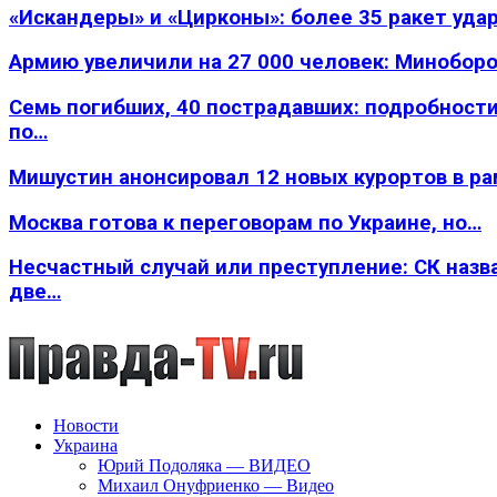
«Искандеры» и «Цирконы»: более 35 ракет уда
Армию увеличили на 27 000 человек: Минобор
Семь погибших, 40 пострадавших: подробности
по…
Мишустин анонсировал 12 новых курортов в р
Москва готова к переговорам по Украине, но…
Несчастный случай или преступление: СК назв
две…
Новости
Украина
Юрий Подоляка — ВИДЕО
Михаил Онуфриенко — Видео