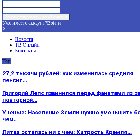
Уже имеете аккаунт?
Войти
X
Новости
ТВ Онлайн
Контакты
Топ
27,2 тысячи рублей: как изменилась средняя
пенсия…
Григорий Лепс извинился перед фанатами из-з
повторной…
Ученые: Население Земли нужно уменьшить б
чем…
Литва осталась ни с чем: Хитрость Кремля…