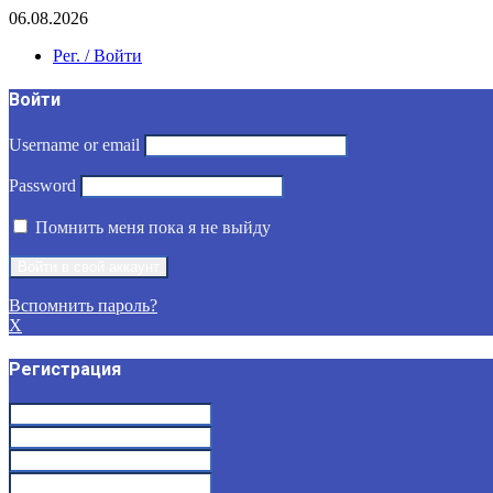
06.08.2026
Рег. / Войти
Войти
Username or email
Password
Помнить меня пока я не выйду
Вспомнить пароль?
X
Регистрация