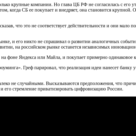
ько крупные компании. Но глава ЦБ РФ не согласилась с его ут
том, когда СБ ее покупает и внедряет, она становится крупной.
, сказав, что это не соответствует действительности и они ма
рынке, и его никто не спрашивал о развитии аналогичных событ
развитии, на российском рынке останется независимых инноваци
ся на фоне Яндекса или Майла, и покупает примерно одинаковое 
роуминга». Греф парировал, что реализация идеи нанесет банку 
далеко не случайными. Высказываются предположения, что прич
 и его стремление приватизировать цифровизацию России.