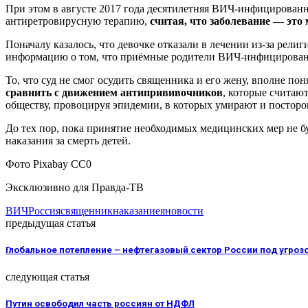
При этом в августе 2017 года десятилетняя ВИЧ-инфицированна
антиретровирусную терапию,
считая, что заболевание — это
Поначалу казалось, что девочке отказали в лечении из-за рел
информацию о том, что приёмные родители ВИЧ-инфицированно
То, что суд не смог осудить священника и его жену, вполне п
сравнить с движением антипрививочников
, которые считают
обществу, провоцируя эпидемии, в которых умирают и постор
До тех пор, пока принятие необходимых медицинских мер не б
наказания за смерть детей.
Фото Pixabay CC0
Эксклюзивно для Правда-ТВ
ВИЧ
Россия
священник
наказание
яновости
предыдущая статья
Глобальное потепление – нефтегазовый сектор России под угроз
следующая статья
Путин освободил часть россиян от НДФЛ