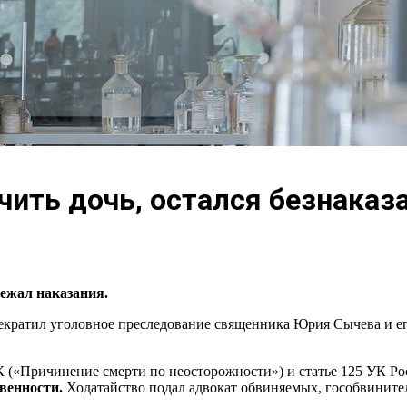
чить дочь, остался безнака
ежал наказания.
екратил уголовное преследование священника Юрия Сычева и е
УК («Причинение смерти по неосторожности») и статье 125 УК Ро
венности.
Ходатайство подал адвокат обвиняемых, гособвинител