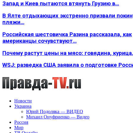
Запад и Киев пытаются втянуть Грузию в…
В Ялте отдыхающих экстренно призвали покин
пляжи…
Российская шестовичка Разина рассказала, как
американцы сочувствуют…
Почему растут цены на мясо: говядина, курица
WSJ: разведка США заявила о подготовке Росс
Новости
Украина
Юрий Подоляка — ВИДЕО
Михаил Онуфриенко — Видео
Россия
Мир
ТВ Онлайн