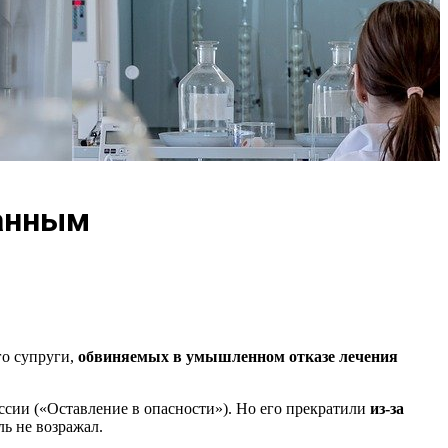
занным
го супруги,
обвиняемых в умышленном отказе лечения
ссии («Оставление в опасности»). Но его прекратили
из-за
ь не возражал.