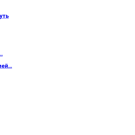
уть
…
ией…