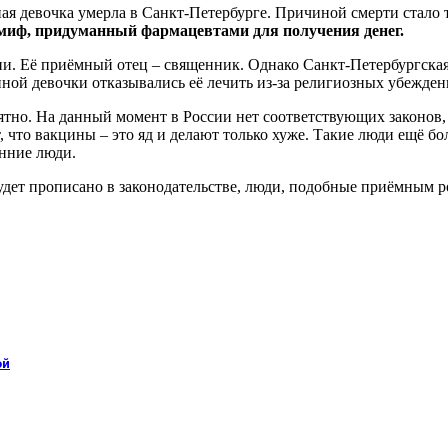
я девочка умерла в Санкт-Петербурге. Причиной смерти стало т
 миф, придуманный фармацевтами для получения денег.
игии. Её приёмный отец – священник. Однако Санкт-Петербургска
й девочки отказывались её лечить из-за религиозных убежден
онятно. На данный момент в России нет соответствующих законо
, что вакцины – это яд и делают только хуже. Такие люди ещё бол
онние люди.
удет прописано в законодательстве, люди, подобные приёмным 
ой