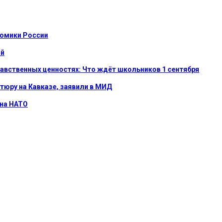
номики России
ой
равственных ценностях: Что ждёт школьников 1 сентября
тюру на Кавказе, заявили в МИД
 на НАТО