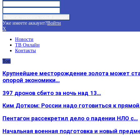
Уже имеете аккаунт?
Войти
X
Новости
ТВ Онлайн
Контакты
Топ
Крупнейшее месторождение золота может ст
опорой экономики…
397 дронов сбито за ночь над 13…
Ким Дотком: России надо готовиться к прямо
Пентагон рассекретил дело о падении НЛО с…
Начальная военная подготовка и новый предм