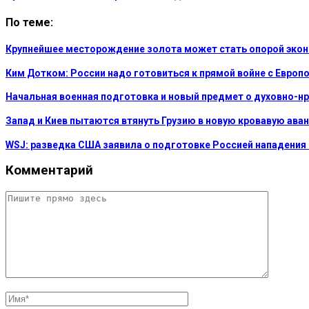
По теме:
Крупнейшее месторождение золота может стать опорой эко
Ким Дотком: России надо готовиться к прямой войне с Европ
Начальная военная подготовка и новый предмет о духовно-н
Запад и Киев пытаются втянуть Грузию в новую кровавую аван
WSJ: разведка США заявила о подготовке Россией нападения
Комментарий