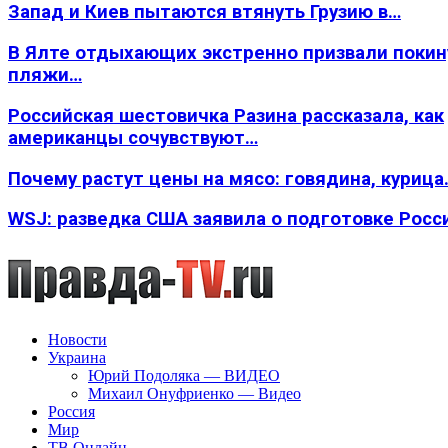
Запад и Киев пытаются втянуть Грузию в…
В Ялте отдыхающих экстренно призвали покин
пляжи…
Российская шестовичка Разина рассказала, как
американцы сочувствуют…
Почему растут цены на мясо: говядина, курица
WSJ: разведка США заявила о подготовке Росс
Новости
Украина
Юрий Подоляка — ВИДЕО
Михаил Онуфриенко — Видео
Россия
Мир
ТВ Онлайн