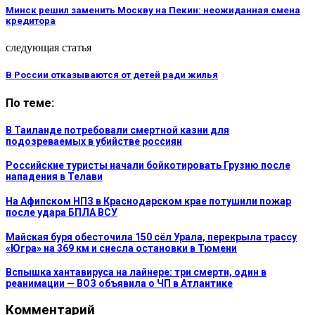
Минск решил заменить Москву на Пекин: неожиданная смена
кредитора
следующая статья
В России отказываются от детей ради жилья
По теме:
В Таиланде потребовали смертной казни для
подозреваемых в убийстве россиян
Российские туристы начали бойкотировать Грузию после
нападения в Телави
На Афипском НПЗ в Краснодарском крае потушили пожар
после удара БПЛА ВСУ
Майская буря обесточила 150 сёл Урала, перекрыла трассу
«Югра» на 369 км и снесла остановки в Тюмени
Вспышка хантавируса на лайнере: три смерти, один в
реанимации — ВОЗ объявила о ЧП в Атлантике
Комментарий