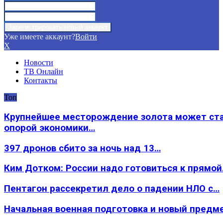
Уже имеете аккаунт?
Войти
X
Новости
ТВ Онлайн
Контакты
Топ
Крупнейшее месторождение золота может ст
опорой экономики…
397 дронов сбито за ночь над 13…
Ким Дотком: России надо готовиться к прямо
Пентагон рассекретил дело о падении НЛО с…
Начальная военная подготовка и новый предм