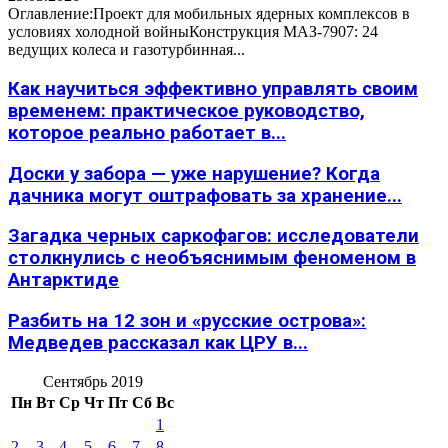
Оглавление:Проект для мобильных ядерных комплексов в
условиях холодной войныКонструкция МАЗ-7907: 24
ведущих колеса и газотурбинная...
Как научиться эффективно управлять своим
временем: практическое руководство,
которое реально работает в...
Доски у забора — уже нарушение? Когда
дачника могут оштрафовать за хранение...
Загадка черных саркофагов: исследователи
столкнулись с необъяснимым феноменом в
Антарктиде
Разбить на 12 зон и «русские острова»:
Медведев рассказал как ЦРУ в...
Сентябрь 2019
Пн
Вт
Ср
Чт
Пт
Сб
Вс
1
2
3
4
5
6
7
8