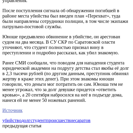
управления.
После поступления сигнала об обнаружении погибшей в
районе места убийства был введен план «Перехват», туда
были направлены сотрудники полиции, в том числе экипажи
патрульно-постовой службы.
Юноше предъявлено обвинение в убийстве, он арестован
судом на два месяца. В СУ СКР по Саратовской оласти
уточняют, что студент полностью признал вину в
преступлении и подробно рассказал, как убил знакомую.
Ранее СМИ сообщали, что поводом для нападения студента
юридической академии на подругу детства стал якобы её долг
в 2,3 тысячи рублей (по другим данным, преступник обвинял
жертву в краже этих денег). При этом знакомы юноши
говорили, что деньги мог потратить он сам. Юноша тем не
менее угрожал, что за долг девушке придется «ответить
кровью», а 20 сентября набросился на неё в подъезде дома,
нанеся ей не менее 50 ножевых ранений.
Источник
убийство
долг
студент
происшествие
саратов
предыдущая статья