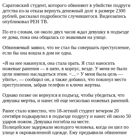
Саратовский студент, которого обвиняют в убийстве подруги
детства из-за отказа вернуть денежный долг в размере 2300
рублей, рассказал подробности случившегося. Видеозапись
опубликовал РЕН ТВ.
По его словам, он около двух часов ждал девушку в подъезде
ее дома, пока она общалась со знакомым на улице.
Обвиняемый заявил, что не стал бы совершать преступление,
если бы она вошла в дом не одна.
«Я на нее накинулся, она стала орать. Я стал наносить
ножевые ранения — в шею, в корпус, везде. У меня не было
цели именно насладиться этим. <…> У меня была цель —
убить», — сообщил он, а также добавил, что покинул место
преступления, забрав телефон и ключи жертвы.
Однако позже он вернулся в подъезд, чтобы убедиться, что
девушка мертва, и нанес ей еще несколько ножевых ранений.
Ранее стало известно, что 18-летний студент вечером 20
сентября подкараулил в подъезде подругу и нанес ей около 50
ударов ножом. Девушка погибла на месте.
Полицейские задержали молодого человека, когда он шел по
улице в окровавленной одежде. Ему предъявили обвинение