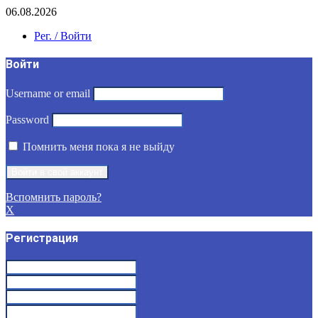
06.08.2026
Рег. / Войти
Войти
Username or email
Password
Помнить меня пока я не выйду
Вспомнить пароль?
X
Регистрация