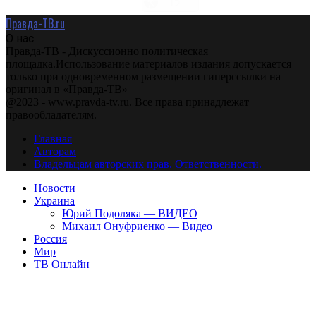
Правда-ТВ.ru
О нас
Правда-ТВ - Дискуссионно политическая
площадка.Использование материалов издания допускается
только при одновременном размещении гиперссылки на
оригинал в «Правда-ТВ»
@2023 - www.pravda-tv.ru. Все права принадлежат
правообладателям.
Главная
Авторам
Владельцам авторских прав. Ответственности.
Новости
Украина
Юрий Подоляка — ВИДЕО
Михаил Онуфриенко — Видео
Россия
Мир
ТВ Онлайн