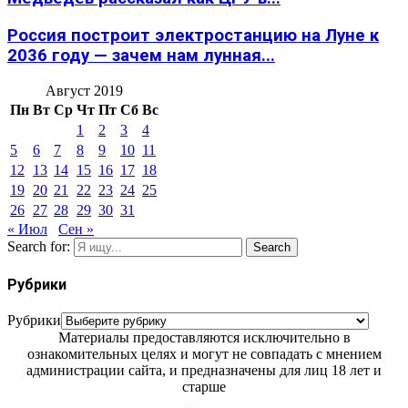
Россия построит электростанцию на Луне к
2036 году — зачем нам лунная...
Август 2019
Пн
Вт
Ср
Чт
Пт
Сб
Вс
1
2
3
4
5
6
7
8
9
10
11
12
13
14
15
16
17
18
19
20
21
22
23
24
25
26
27
28
29
30
31
« Июл
Сен »
Search for:
Search
Рубрики
Рубрики
Материалы предоставляются исключительно в
ознакомительных целях и могут не совпадать с мнением
администрации сайта, и предназначены для лиц 18 лет и
старше