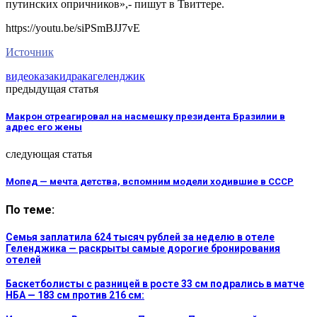
путинских опричников»,- пишут в Твиттере.
https://youtu.be/siPSmBJJ7vE
Источник
видео
казаки
драка
геленджик
предыдущая статья
Макрон отреагировал на насмешку президента Бразилии в
адрес его жены
следующая статья
Мопед — мечта детства, вспомним модели ходившие в СССР
По теме:
Семья заплатила 624 тысяч рублей за неделю в отеле
Геленджика — раскрыты самые дорогие бронирования
отелей
Баскетболисты с разницей в росте 33 см подрались в матче
НБА — 183 см против 216 см: