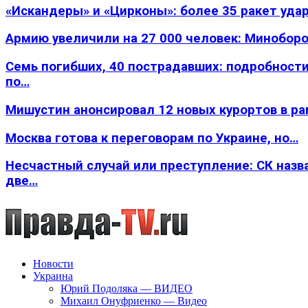
«Искандеры» и «Цирконы»: более 35 ракет уда
Армию увеличили на 27 000 человек: Минобор
Семь погибших, 40 пострадавших: подробности
по…
Мишустин анонсировал 12 новых курортов в р
Москва готова к переговорам по Украине, но…
Несчастный случай или преступление: СК назв
две…
Новости
Украина
Юрий Подоляка — ВИДЕО
Михаил Онуфриенко — Видео