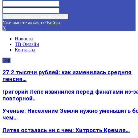
Уже имеете аккаунт?
Войти
X
Новости
ТВ Онлайн
Контакты
Топ
27,2 тысячи рублей: как изменилась средняя
пенсия…
Григорий Лепс извинился перед фанатами из-з
повторной…
Ученые: Население Земли нужно уменьшить б
чем…
Литва осталась ни с чем: Хитрость Кремля…