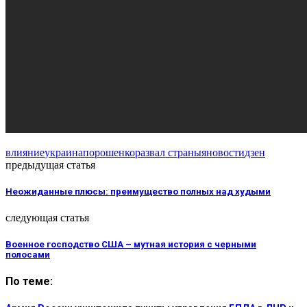
влияние
украина
порошенко
развал страны
яновости
дзен
предыдущая статья
Неожиданные плюсы: преимущество полных над худыми
следующая статья
Военное господство США – мутная история с черными
полосами
По теме: