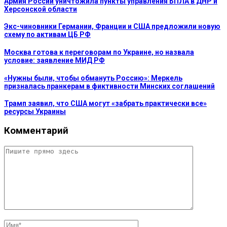
Армия России уничтожила пункты управления БПЛА в ДНР и
Херсонской области
Экс-чиновники Германии, Франции и США предложили новую
схему по активам ЦБ РФ
Москва готова к переговорам по Украине, но назвала
условие: заявление МИД РФ
«Нужны были, чтобы обмануть Россию»: Меркель
призналась пранкерам в фиктивности Минских соглашений
Трамп заявил, что США могут «забрать практически все»
ресурсы Украины
Комментарий