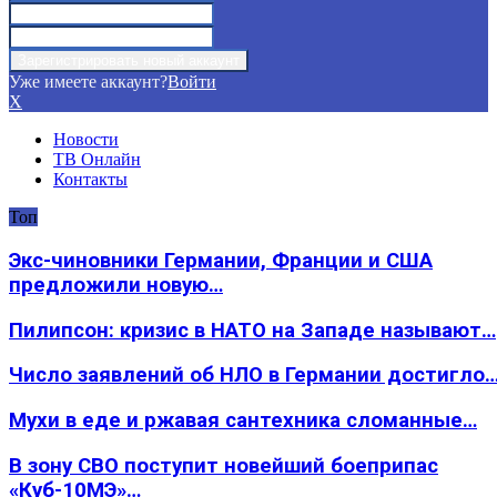
Уже имеете аккаунт?
Войти
X
Новости
ТВ Онлайн
Контакты
Топ
Экс-чиновники Германии, Франции и США
предложили новую…
Пилипсон: кризис в НАТО на Западе называют…
Число заявлений об НЛО в Германии достигло
Мухи в еде и ржавая сантехника сломанные…
В зону СВО поступит новейший боеприпас
«Куб-10МЭ»…