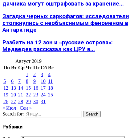
дачника могут оштрафовать за хранение...
Загадка черных саркофагов: исследователи
столкнулись с необъяснимым феноменом в
Антарктиде
Разбить на 12 зон и «русские острова»:
Медведев рассказал как ЦРУ в...
Август 2019
Пн
Вт
Ср
Чт
Пт
Сб
Вс
1
2
3
4
5
6
7
8
9
10
11
12
13
14
15
16
17
18
19
20
21
22
23
24
25
26
27
28
29
30
31
« Июл
Сен »
Search for:
Search
Рубрики