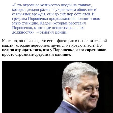
«Есть огромное количество людей на ставках,
которые делали раскол в украинском обществе и
сеяли язык вражды, они до сих пор остаются. И
средства Порошенко продолжают выполнять свою
злую функцию. Кадры, которые расставил
Порошенко, много где остаются на своих
должностях», – отметил Доний.
Конечно, он признал, что есть «флюгера» в исполнительной
власти, которые переориентируются на новую власть. Но
нельзя отрицать того, что у Порошенко и его соратников
просто огромные средства и влияние.