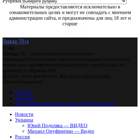
Рубрики
Материалы предоставляются исключительно в
ознакомительных целях и могут не совпадать с мнением
администрации сайта, и предназначены для лиц 18 лет и
старше
Правда-ТВ.ru
О нас
Правда-ТВ - Дискуссионно политическая
площадка.Использование материалов издания допускается
только при одновременном размещении гиперссылки на
оригинал в «Правда-ТВ»
@2023 - www.pravda-tv.ru. Все права принадлежат
правообладателям.
Главная
Авторам
Владельцам авторских прав. Ответственности.
Новости
Украина
Юрий Подоляка — ВИДЕО
Михаил Онуфриенко — Видео
Россия