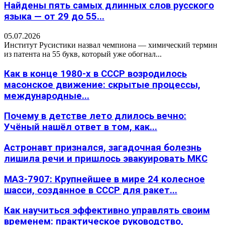
Найдены пять самых длинных слов русского
языка — от 29 до 55...
05.07.2026
Институт Русистики назвал чемпиона — химический термин
из патента на 55 букв, который уже обогнал...
Как в конце 1980-х в СССР возродилось
масонское движение: скрытые процессы,
международные...
Почему в детстве лето длилось вечно:
Учёный нашёл ответ в том, как...
Астронавт признался, загадочная болезнь
лишила речи и пришлось эвакуировать МКС
МАЗ-7907: Крупнейшее в мире 24 колесное
шасси, созданное в СССР для ракет...
Как научиться эффективно управлять своим
временем: практическое руководство,