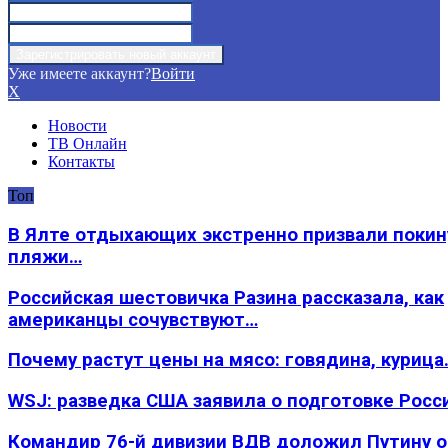
Уже имеете аккаунт?
Войти
X
Новости
ТВ Онлайн
Контакты
Топ
В Ялте отдыхающих экстренно призвали покин
пляжи…
Российская шестовичка Разина рассказала, как
американцы сочувствуют…
Почему растут цены на мясо: говядина, курица
WSJ: разведка США заявила о подготовке Росс
Командир 76-й дивизии ВДВ доложил Путину 