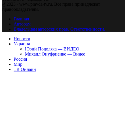
@2023 - www.pravda-tv.ru. Все права принадлежат
правообладателям.
Главная
Авторам
Владельцам авторских прав. Ответственности.
Новости
Украина
Юрий Подоляка — ВИДЕО
Михаил Онуфриенко — Видео
Россия
Мир
ТВ Онлайн