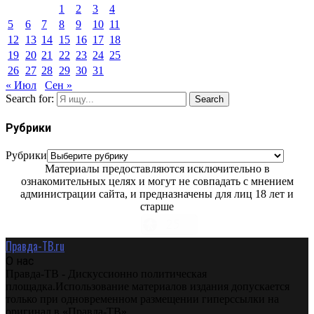
1
2
3
4
5
6
7
8
9
10
11
12
13
14
15
16
17
18
19
20
21
22
23
24
25
26
27
28
29
30
31
« Июл
Сен »
Search for:
Search
Рубрики
Рубрики
Материалы предоставляются исключительно в
ознакомительных целях и могут не совпадать с мнением
администрации сайта, и предназначены для лиц 18 лет и
старше
Правда-ТВ.ru
О нас
Правда-ТВ - Дискуссионно политическая
площадка.Использование материалов издания допускается
только при одновременном размещении гиперссылки на
оригинал в «Правда-ТВ»