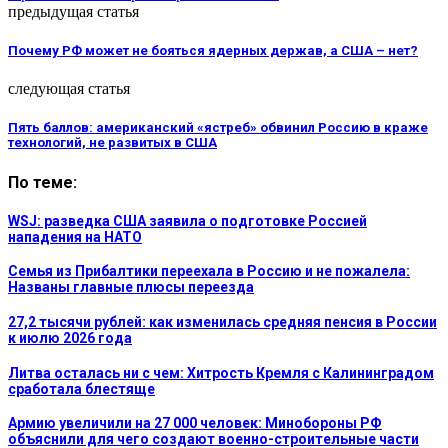
предыдущая статья
Почему РФ может не бояться ядерных держав, а США – нет?
следующая статья
Пять баллов: американский «ястреб» обвинил Россию в краже
технологий, не развитых в США
По теме:
WSJ: разведка США заявила о подготовке Россией
нападения на НАТО
Семья из Прибалтики переехала в Россию и не пожалела:
Названы главные плюсы переезда
27,2 тысячи рублей: как изменилась средняя пенсия в России
к июлю 2026 года
Литва осталась ни с чем: Хитрость Кремля с Калининградом
сработала блестяще
Армию увеличили на 27 000 человек: Минобороны РФ
объяснили для чего создают военно-строительные части