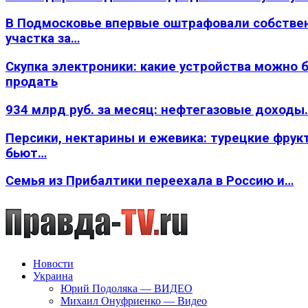
В Подмосковье впервые оштрафовали собстве
участка за…
Скупка электроники: какие устройства можно 
продать
934 млрд руб. за месяц: нефтегазовые доходы
Персики, нектарины и ежевика: турецкие фрук
бьют…
Семья из Прибалтики переехала в Россию и…
Новости
Украина
Юрий Подоляка — ВИДЕО
Михаил Онуфриенко — Видео