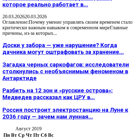
которое реально работает в...
20.03.2026
20.03.2026
Оглавление:Почему умение управлять своим временем стало
критически важным навыком в современном миреГлавные
причины, из-за которых...
Доски у забора — уже нарушение? Когда
дачника могут оштрафовать за хранение...
Загадка черных саркофагов: исследователи
столкнулись с необъяснимым феноменом в
Антарктиде
Разбить на 12 зон и «русские острова»:
Медведев рассказал как ЦРУ в...
Россия построит электростанцию на Луне к
2036 году — зачем нам лунная...
Август 2019
Пн
Вт
Ср
Чт
Пт
Сб
Вс