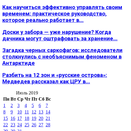
Как научиться эффективно управлять своим
временем: практическое руководство,
которое реально работает в...
Доски у забора — уже нарушение? Когда
дачника могут оштрафовать за хранение...
Загадка черных саркофагов: исследователи
столкнулись с необъяснимым феноменом в
Антарктиде
Разбить на 12 зон и «русские острова»:
Медведев рассказал как ЦРУ в...
Июль 2019
Пн
Вт
Ср
Чт
Пт
Сб
Вс
1
2
3
4
5
6
7
8
9
10
11
12
13
14
15
16
17
18
19
20
21
22
23
24
25
26
27
28