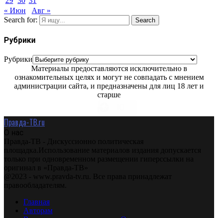
29
30
31
« Июн
Авг »
Search for:
Search
Рубрики
Рубрики
Материалы предоставляются исключительно в
ознакомительных целях и могут не совпадать с мнением
администрации сайта, и предназначены для лиц 18 лет и
старше
Правда-ТВ.ru
О нас
Правда-ТВ - Дискуссионно политическая
площадка.Использование материалов издания допускается
только при одновременном размещении гиперссылки на
оригинал в «Правда-ТВ»
@2023 - www.pravda-tv.ru. Все права принадлежат
правообладателям.
Главная
Авторам