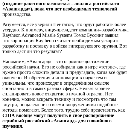
(создание ракетного комплекса – аналога российского
«Авангарда»), пока что нет необходимых технологий
производства.
Разумеется, все уверили Пентагон, что будут работать более
усердно. К примеру, вице-президент компании–разработчика
Raytheon Advanced Missile Systems Томас Буссинг заявил,
что корпорация Raytheon считает необходимым ускорить
разработку и поставку в войска гиперзвукового оружия. Вот
только даст ли это результат?
Напомним, «Авангард» – это огромное достижение
российской науки. Его не собирали как в игре «тетрис», где
нужно просто сложить детали и предугадать, когда всё будет
окончено. Изобретения и инновации в науке тем и
уникальны, что происходят в определённом смысле
спонтанно и в самых разных сферах. Нельзя заранее
спланировать новое открытие в нужной отрасли. Нет,
конечно, можно вскрыть технику и посмотреть что там
внутри, но далеко не со всеми вооружениями подобные
методы помогают. Более того, трудно себе представить, как
США вообще могут получить в своё распоряжение
серийный российский «Авангард» для спокойного
изучения.