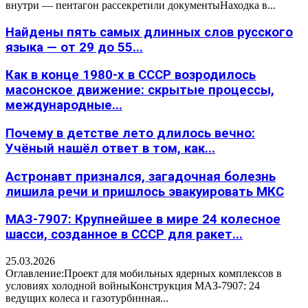
внутри — пентагон рассекретили документыНаходка в...
Найдены пять самых длинных слов русского
языка — от 29 до 55...
Как в конце 1980-х в СССР возродилось
масонское движение: скрытые процессы,
международные...
Почему в детстве лето длилось вечно:
Учёный нашёл ответ в том, как...
Астронавт признался, загадочная болезнь
лишила речи и пришлось эвакуировать МКС
МАЗ-7907: Крупнейшее в мире 24 колесное
шасси, созданное в СССР для ракет...
25.03.2026
Оглавление:Проект для мобильных ядерных комплексов в
условиях холодной войныКонструкция МАЗ-7907: 24
ведущих колеса и газотурбинная...