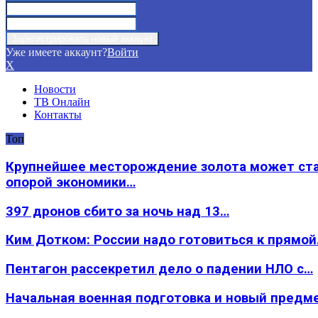
Уже имеете аккаунт?
Войти
X
Новости
ТВ Онлайн
Контакты
Топ
Крупнейшее месторождение золота может ст
опорой экономики…
397 дронов сбито за ночь над 13…
Ким Дотком: России надо готовиться к прямо
Пентагон рассекретил дело о падении НЛО с…
Начальная военная подготовка и новый предм