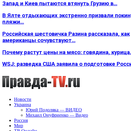
Запад и Киев пытаются втянуть Грузию в…
В Ялте отдыхающих экстренно призвали покин
пляжи…
Российская шестовичка Разина рассказала, как
американцы сочувствуют…
Почему растут цены на мясо: говядина, курица
WSJ: разведка США заявила о подготовке Росс
Новости
Украина
Юрий Подоляка — ВИДЕО
Михаил Онуфриенко — Видео
Россия
Мир
ТВ Онлайн