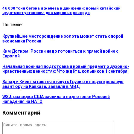
46 000 тонн бетона и железа в движении: новый китайский
чудо-мост установил два мировых рекорда
По теме:
Крупнейшее месторождение золота может стать опорой
экономики России
Ким Дотком: России надо готовиться к прямой войне с
Европой
Начальная военная подготовка и новый предмет о духовно-
нравственных ценностях: Что ждёт школьников 1 сентября
Запад и Киев пытаются втянуть Грузию в новую кровавую
авантюру на Кавказе, заявили в МИД
WSJ: разведка США заявила о подготовке Россией
нападения на НАТО
Комментарий