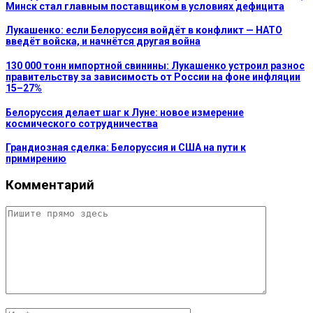
Минск стал главным поставщиком в условиях дефицита
Лукашенко: если Белоруссия войдёт в конфликт — НАТО
введёт войска, и начнётся другая война
130 000 тонн импортной свинины: Лукашенко устроил разнос
правительству за зависимость от России на фоне инфляции
15–27%
Белоруссия делает шаг к Луне: новое измерение
космического сотрудничества
Грандиозная сделка: Белоруссия и США на пути к
примирению
Комментарий