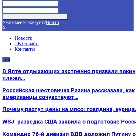
Уже имеете аккаунт?
Войти
X
Новости
ТВ Онлайн
Контакты
Топ
В Ялте отдыхающих экстренно призвали покин
пляжи…
Российская шестовичка Разина рассказала, как
американцы сочувствуют…
Почему растут цены на мясо: говядина, курица
WSJ: разведка США заявила о подготовке Росс
Командир 76-й дивизии ВДВ доложил Путину 