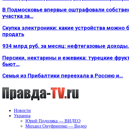
В Подмосковье впервые оштрафовали собстве
участка за…
Скупка электроники: какие устройства можно 
продать
934 млрд руб. за месяц: нефтегазовые доходы
Персики, нектарины и ежевика: турецкие фрук
бьют…
Семья из Прибалтики переехала в Россию и…
Новости
Украина
Юрий Подоляка — ВИДЕО
Михаил Онуфриенко — Видео