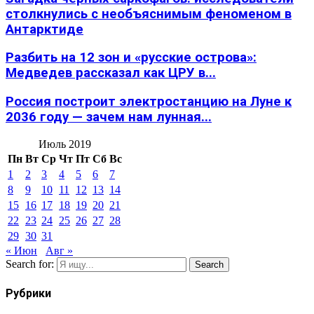
столкнулись с необъяснимым феноменом в
Антарктиде
Разбить на 12 зон и «русские острова»:
Медведев рассказал как ЦРУ в...
Россия построит электростанцию на Луне к
2036 году — зачем нам лунная...
Июль 2019
Пн
Вт
Ср
Чт
Пт
Сб
Вс
1
2
3
4
5
6
7
8
9
10
11
12
13
14
15
16
17
18
19
20
21
22
23
24
25
26
27
28
29
30
31
« Июн
Авг »
Search for:
Search
Рубрики