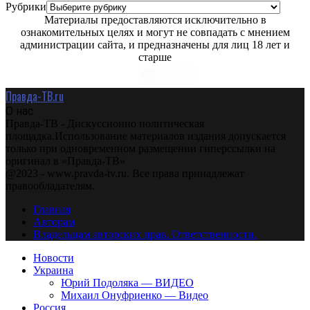
Рубрики
Материалы предоставляются исключительно в
ознакомительных целях и могут не совпадать с мнением
администрации сайта, и предназначены для лиц 18 лет и
старше
Правда-ТВ.ru
О нас
Правда-ТВ - Дискуссионно политическая
площадка.Использование материалов издания допускается
только при одновременном размещении гиперссылки на
оригинал в «Правда-ТВ»
@2023 - www.pravda-tv.ru. Все права принадлежат
правообладателям.
Главная
Авторам
Владельцам авторских прав. Ответственности.
Новости
Украина
Юрий Подоляка — ВИДЕО
Михаил Онуфриенко — Видео
Россия