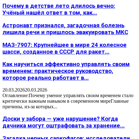
Почему в детстве лето длилось вечно:
Учёный нашёл ответ в том, как...
Астронавт признался, загадочная болезнь
лишила речи и пришлось эвакуировать МКС
МАЗ-7907: Крупнейшее в мире 24 колесное
шасси, созданное в СССР для ракет...
Как научиться эффективно управлять своим
временем: практическое руководство,
которое реально работает в...
20.03.2026
20.03.2026
Оглавление:Почему умение управлять своим временем стало
критически важным навыком в современном миреГлавные
причины, из-за которых...
Доски у забора — уже нарушение? Когда
дачника могут оштрафовать за хранение...
Загадка черных саркофагов: исследователи