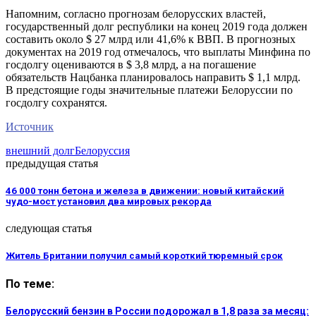
Напомним, согласно прогнозам белорусских властей,
государственный долг республики на конец 2019 года должен
составить около $ 27 млрд или 41,6% к ВВП. В прогнозных
документах на 2019 год отмечалось, что выплаты Минфина по
госдолгу оцениваются в $ 3,8 млрд, а на погашение
обязательств Нацбанка планировалось направить $ 1,1 млрд.
В предстоящие годы значительные платежи Белоруссии по
госдолгу сохранятся.
Источник
внешний долг
Белоруссия
предыдущая статья
46 000 тонн бетона и железа в движении: новый китайский
чудо-мост установил два мировых рекорда
следующая статья
Житель Британии получил самый короткий тюремный срок
По теме:
Белорусский бензин в России подорожал в 1,8 раза за месяц: