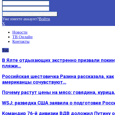
Уже имеете аккаунт?
Войти
X
Новости
ТВ Онлайн
Контакты
Топ
В Ялте отдыхающих экстренно призвали покин
пляжи…
Российская шестовичка Разина рассказала, как
американцы сочувствуют…
Почему растут цены на мясо: говядина, курица
WSJ: разведка США заявила о подготовке Росс
Командир 76-й дивизии ВДВ доложил Путину 