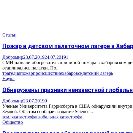
Статьи
Пожар в детском палаточном лагере в Хабар
Добромир
23.07.2019
24.07.2019
1
СМИ назвали обогреватель причиной пожара в хабаровском дет
отапливались палатки. По...
трагедия
пожар
происшествие
хабаровск
детский лагерь
Наука
Обнаружены признаки неизвестной глобаль
Добромир
23.07.2019
0
Ученые Университета Гаррисберга в США обнаружили внутри о
Землей. Об этом сообщает издание Science...
земля
катастрофа
глобальная катастрофа
Общество