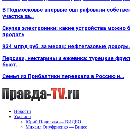
В Подмосковье впервые оштрафовали собстве
участка за…
Скупка электроники: какие устройства можно 
продать
934 млрд руб. за месяц: нефтегазовые доходы
Персики, нектарины и ежевика: турецкие фрук
бьют…
Семья из Прибалтики переехала в Россию и…
Новости
Украина
Юрий Подоляка — ВИДЕО
Михаил Онуфриенко — Видео