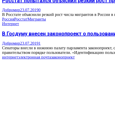
Росстат попытался объяснил резкий рост п
Добромир
23.07.2019
0
В Росстате объяснили резкий рост числа мигрантов в России в н
Россия
Росстат
Мигранты
Интернет
В Госдуму внесен законопроект о пользован
Добромир
23.07.2019
1
Сенаторы внесли в нижнюю палату парламента законопроект, с
правительством порядке пользователи. «Идентификацию пользо
интернет
электронная почта
законопроект