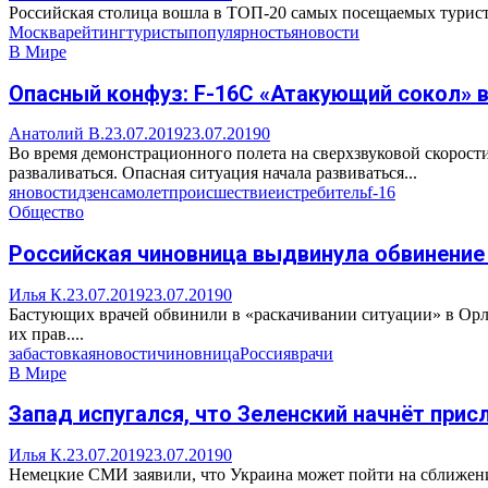
Российская столица вошла в ТОП-20 самых посещаемых туриста
Москва
рейтинг
туристы
популярность
яновости
В Мире
Опасный конфуз: F-16С «Атакующий сокол» в
Анатолий В.
23.07.2019
23.07.2019
0
Во время демонстрационного полета на сверхзвуковой скорости
разваливаться. Опасная ситуация начала развиваться...
яновости
дзен
самолет
происшествие
истребитель
f-16
Общество
Российская чиновница выдвинула обвинени
Илья К.
23.07.2019
23.07.2019
0
Бастующих врачей обвинили в «раскачивании ситуации» в Орло
их прав....
забастовка
яновости
чиновница
Россия
врачи
В Мире
Запад испугался, что Зеленский начнёт прис
Илья К.
23.07.2019
23.07.2019
0
Немецкие СМИ заявили, что Украина может пойти на сближение