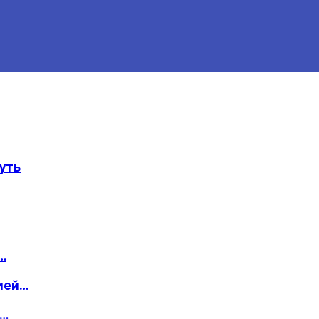
уть
…
ией…
о…