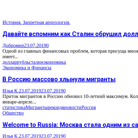
История. Запретная археология.
Давайте вспомним как Сталин обрушил долл
Добромир
23.07.2019
0
Одной из главных финансовых проблем, которая присуща множе
имеет...
доллар
рубль
сталин
экономика
Экономика и Финансы
В Россию массово хлынули мигранты
Илья К.
23.07.2019
23.07.2019
0
Приток мигрантов в Россию обновил 10-летний максимум. Колич
январе-апреле...
статистика
Мигранты
рекорд
яновости
Россия
Общество
Welcome to Russia: Москва стала одним из
Илья К.
23.07.2019
23.07.2019
0