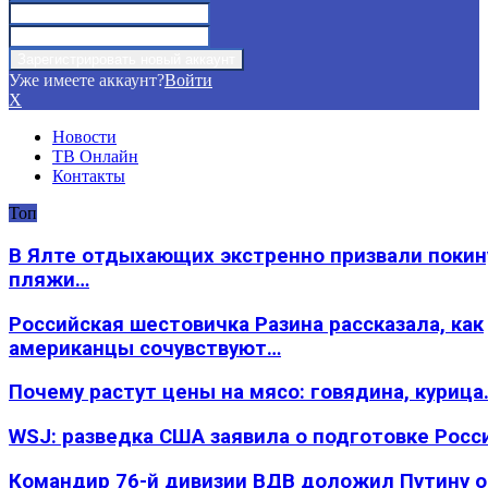
Уже имеете аккаунт?
Войти
X
Новости
ТВ Онлайн
Контакты
Топ
В Ялте отдыхающих экстренно призвали покин
пляжи…
Российская шестовичка Разина рассказала, как
американцы сочувствуют…
Почему растут цены на мясо: говядина, курица
WSJ: разведка США заявила о подготовке Росс
Командир 76-й дивизии ВДВ доложил Путину 