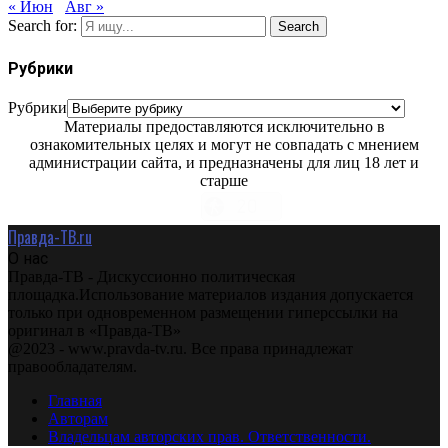
« Июн
Авг »
Search for:
Search
Рубрики
Рубрики
Материалы предоставляются исключительно в
ознакомительных целях и могут не совпадать с мнением
администрации сайта, и предназначены для лиц 18 лет и
старше
Правда-ТВ.ru
О нас
Правда-ТВ - Дискуссионно политическая
площадка.Использование материалов издания допускается
только при одновременном размещении гиперссылки на
оригинал в «Правда-ТВ»
@2023 - www.pravda-tv.ru. Все права принадлежат
правообладателям.
Главная
Авторам
Владельцам авторских прав. Ответственности.