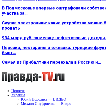
В Подмосковье впервые оштрафовали собстве
участка за…
Скупка электроники: какие устройства можно 
продать
934 млрд руб. за месяц: нефтегазовые доходы
Персики, нектарины и ежевика: турецкие фрук
бьют…
Семья из Прибалтики переехала в Россию и…
Новости
Украина
Юрий Подоляка — ВИДЕО
Михаил Онуфриенко — Видео