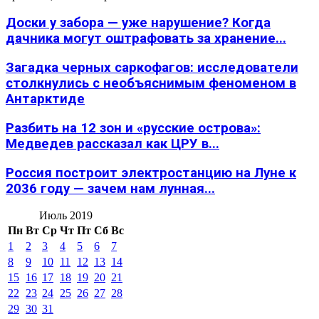
Доски у забора — уже нарушение? Когда
дачника могут оштрафовать за хранение...
Загадка черных саркофагов: исследователи
столкнулись с необъяснимым феноменом в
Антарктиде
Разбить на 12 зон и «русские острова»:
Медведев рассказал как ЦРУ в...
Россия построит электростанцию на Луне к
2036 году — зачем нам лунная...
Июль 2019
Пн
Вт
Ср
Чт
Пт
Сб
Вс
1
2
3
4
5
6
7
8
9
10
11
12
13
14
15
16
17
18
19
20
21
22
23
24
25
26
27
28
29
30
31