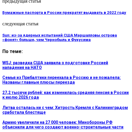
предыдущая статья
Бумажные паспорта в России прекратят выдавать в 2022 году
следующая статья
Sun: из-за ядерных испытаний США Маршалловы острова
«фонят» больше, чем Чернобыль и Фукусима
По теме:
WSJ: разведка США заявила о подготовке Россией
нападения на НАТО
Семья из Прибалтики переехала в Россию и не пожалела:
Названы главные плюсы переезда
27,2 тысячи рублей: как изменилась средняя пенсия в России
к июлю 2026 года
Литва осталась ни с чем: Хитрость Кремля с Калининградом
сработала блестяще
Армию увеличили на 27 000 человек: Минобороны РФ
объяснили для чего создают военно-строительные части