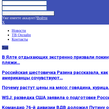
Уже имеете аккаунт?
Войти
X
Новости
ТВ Онлайн
Контакты
Топ
В Ялте отдыхающих экстренно призвали покин
пляжи…
Российская шестовичка Разина рассказала, как
американцы сочувствуют…
Почему растут цены на мясо: говядина, курица
WSJ: разведка США заявила о подготовке Росс
Командир 76-й дивизии ВДВ доложил Путину 