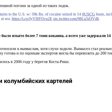
пешной погони за одной из таких лодок.
ns to the U.S. w/ 39k lbs. of cocaine seized in 14
#USCG
busts, inc
 at sea.
https://t.co/JyVHFOvu2E
pic.twitter.com/98Lq5d3Vdb
 было изъято более 7 тонн кокаина, а всего уже задержали 
относили к вымыслам, хотя слухи ходили. Вымысел стал реально
ну готова и по оценкам экспертов могла бы перевозить до 200 т
лось в 2006 году у берегов Коста-Рики.
 колумбийских картелей