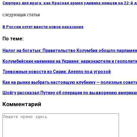
Сюрприз для врага: как Красная армия удивила немцев на 22-й 
следующая статья
В России хотят ввести новое наказание
По теме:
Налог на богатых: Правительство Колумбии обошло парламент
Колумбийские наемники на Украине: наркокартели и геополит
Тревожные новости из Сирии: Алеппо под угрозой
Как на рынке выбрать настоящую клубнику — полезные сове
Шойгу рассказал Путину об операции по выдворению америк
Комментарий