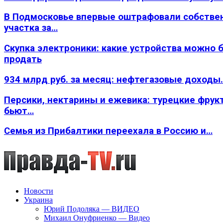
В Подмосковье впервые оштрафовали собстве
участка за…
Скупка электроники: какие устройства можно 
продать
934 млрд руб. за месяц: нефтегазовые доходы
Персики, нектарины и ежевика: турецкие фрук
бьют…
Семья из Прибалтики переехала в Россию и…
Новости
Украина
Юрий Подоляка — ВИДЕО
Михаил Онуфриенко — Видео