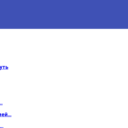
уть
…
ией…
о…