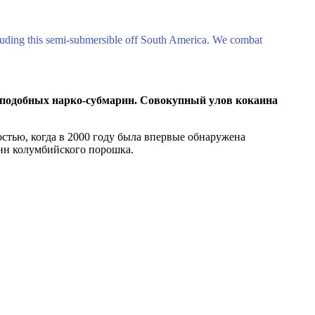
luding this semi-submersible off South America. We combat
14 подобных нарко-субмарин. Совокупный улов кокаина
стью, когда в 2000 году была впервые обнаружена
онн колумбийского порошка.