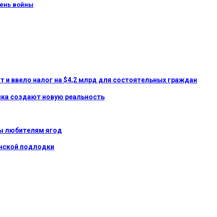
день войны
 и ввело налог на $4,2 млрд для состоятельных граждан
ика создают новую реальность
ты любителям ягод
анской подлодки