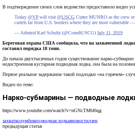
В подтверждение своих слов ведомство предоставило видео ус
Today
@VP
will visit
@USCG
Cutter MUNRO as the crew retur
cartels far from U.S. borders where they are most vulnerable —
— Admiral Karl Schultz (@ComdtUSCG)
July 11, 2019
Береговая охрана США сообщила, что на захваченной лодке
составил порядка 18 тонн.
До начала двухтысячных годов существование нарко-субмарин 
недостроенная кустарная подводная лодка, она была на полови
Первое реальное задержание такой подлодки «на горячем» случи
Видео по теме:
Нарко-субмарины — подводные лодки
https://www.youtube.com/watch?v=nGNcTMbI6qg
захват
колумбия
подводная лодка
яновости
дзен
предыдущая статья