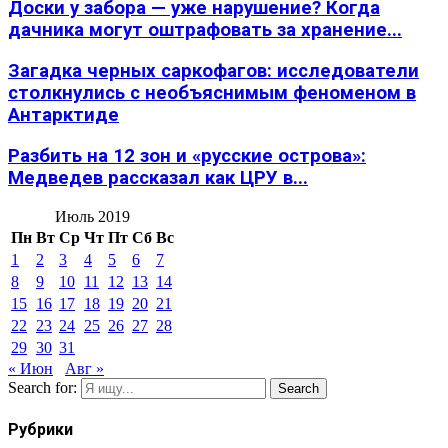
Доски у забора — уже нарушение? Когда
дачника могут оштрафовать за хранение...
Загадка черных саркофагов: исследователи
столкнулись с необъяснимым феноменом в
Антарктиде
Разбить на 12 зон и «русские острова»:
Медведев рассказал как ЦРУ в...
Июль 2019
Пн
Вт
Ср
Чт
Пт
Сб
Вс
1
2
3
4
5
6
7
8
9
10
11
12
13
14
15
16
17
18
19
20
21
22
23
24
25
26
27
28
29
30
31
« Июн
Авг »
Search for:
Search
Рубрики