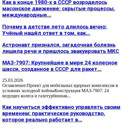
Как в конце 1980-х в СССР возродилось
масонское движение: скрытые процессы,
международные...
Почему в детстве лето длилось вечно:
Учёный нашёл ответ в том, как...
Астронавт признался, загадочная болезнь
лишила речи и пришлось эвакуировать МКС
МАЗ-7907: Крупнейшее в мире 24 колесное
шасси, созданное в СССР для ракет...
25.03.2026
Оглавление:Проект для мобильных ядерных комплексов в
условиях холодной войныКонструкция МАЗ-7907: 24
ведущих колеса и газотурбинная...
Как научиться эффективно управлять своим
временем: практическое руководство,
которое реально работает в...