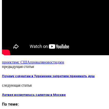
проект
вмс США
провал
яновости
дзен
предыдущая статья
Почему солдатам в Туркмении запретили принимать душ
следующая статья
Латвия возмутилась салютом в Москве
По теме: