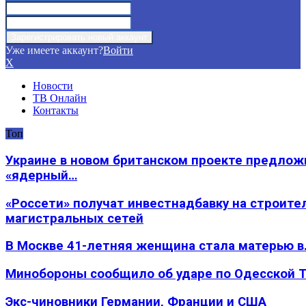
Уже имеете аккаунт?
Войти
X
Новости
ТВ Онлайн
Контакты
Топ
Украине в новом британском проекте предлож
«ядерный…
«Россети» получат инвестнадбавку на строите
магистральных сетей
В Москве 41-летняя женщина стала матерью в
Минобороны сообщило об ударе по Одесской 
Экс-чиновники Германии, Франции и США