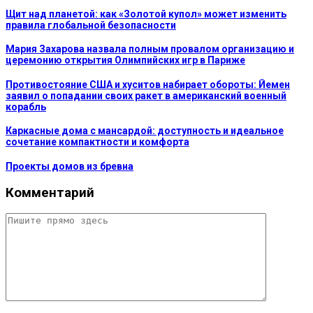
Щит над планетой: как «Золотой купол» может изменить
правила глобальной безопасности
Мария Захарова назвала полным провалом организацию и
церемонию открытия Олимпийских игр в Париже
Противостояние США и хуситов набирает обороты: Йемен
заявил о попадании своих ракет в американский военный
корабль
Каркасные дома с мансардой: доступность и идеальное
сочетание компактности и комфорта
Проекты домов из бревна
Комментарий