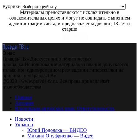
Рубрики
Материалы предоставляются исключительно в
ознакомительных целях и могут не совпадать с мнением
администрации сайта, и предназначены для лиц 18 лет и
старше
Правда-ТВ.ru
О нас
Правда-ТВ - Дискуссионно политическая
площадка.Использование материалов издания допускается
только при одновременном размещении гиперссылки на
оригинал в «Правда-ТВ»
@2023 - www.pravda-tv.ru. Все права принадлежат
правообладателям.
Главная
Авторам
Владельцам авторских прав. Ответственности.
Новости
Украина
Юрий Подоляка — ВИДЕО
Михаил Онуфриенко — Видео