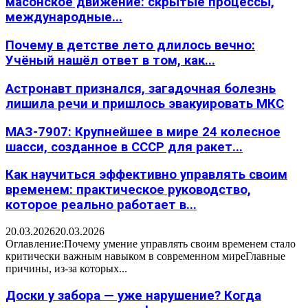
масонское движение: скрытые процессы,
международные...
Почему в детстве лето длилось вечно:
Учёный нашёл ответ в том, как...
Астронавт признался, загадочная болезнь
лишила речи и пришлось эвакуировать МКС
МАЗ-7907: Крупнейшее в мире 24 колесное
шасси, созданное в СССР для ракет...
Как научиться эффективно управлять своим
временем: практическое руководство,
которое реально работает в...
20.03.2026
20.03.2026
Оглавление:Почему умение управлять своим временем стало
критически важным навыком в современном миреГлавные
причины, из-за которых...
Доски у забора — уже нарушение? Когда