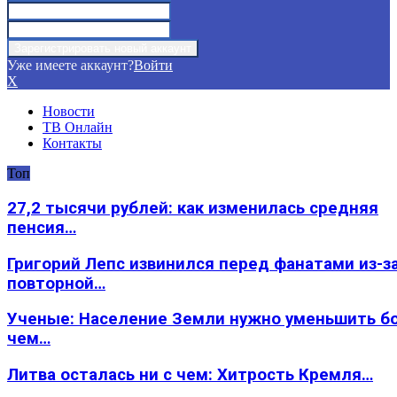
Уже имеете аккаунт?
Войти
X
Новости
ТВ Онлайн
Контакты
Топ
27,2 тысячи рублей: как изменилась средняя
пенсия…
Григорий Лепс извинился перед фанатами из-з
повторной…
Ученые: Население Земли нужно уменьшить б
чем…
Литва осталась ни с чем: Хитрость Кремля…