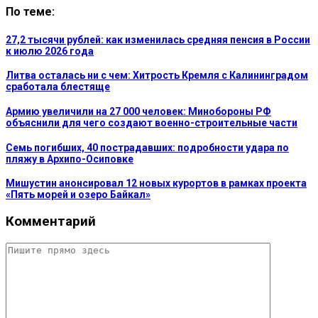
По теме:
27,2 тысячи рублей: как изменилась средняя пенсия в России
к июлю 2026 года
Литва осталась ни с чем: Хитрость Кремля с Калининградом
сработала блестяще
Армию увеличили на 27 000 человек: Минобороны РФ
объяснили для чего создают военно-строительные части
Семь погибших, 40 пострадавших: подробности удара по
пляжу в Архипо-Осиповке
Мишустин анонсировал 12 новых курортов в рамках проекта
«Пять морей и озеро Байкал»
Комментарий