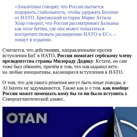
«Аналитики говорят, что Россия пытается
подорвать стабильность, чтобы удержать Боснию
от НАТО. Британский историк Марко Аттила
Хоар говорит, что Россия рассматривает Балканы
как поле битвы, где она может попытаться
воспрепятствовать расширению НАТО и ЕС», –
пишут в издании.
Считается, что действиями, направленными против
вступления БиГ в НАТО,
Россия помогает сербскому члену
президентства страны Милораду Додику
. Кстати, он сам
тоже был обвинён, причём в том, что накладывал вето
на любые инициативы, касающиеся вступления в НАТО.
О том, что для такого решения могут быть иные поводы, в
Al Jazeera не задумываются. Также как и о том,
как вообще
Россия может помешать кому бы то ни было вступить
в
Североатлантический альянс.