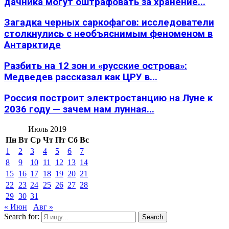
дачника могут оштрафовать за хранение...
Загадка черных саркофагов: исследователи
столкнулись с необъяснимым феноменом в
Антарктиде
Разбить на 12 зон и «русские острова»:
Медведев рассказал как ЦРУ в...
Россия построит электростанцию на Луне к
2036 году — зачем нам лунная...
Июль 2019
Пн
Вт
Ср
Чт
Пт
Сб
Вс
1
2
3
4
5
6
7
8
9
10
11
12
13
14
15
16
17
18
19
20
21
22
23
24
25
26
27
28
29
30
31
« Июн
Авг »
Search for:
Search