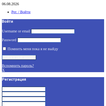
06.08.2026
Рег. / Войти
Войти
Username or email
Password
Помнить меня пока я не выйду
Вспомнить пароль?
X
Регистрация