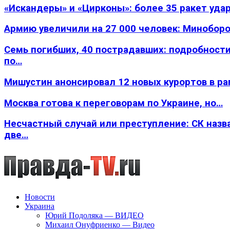
«Искандеры» и «Цирконы»: более 35 ракет уда
Армию увеличили на 27 000 человек: Минобор
Семь погибших, 40 пострадавших: подробности
по…
Мишустин анонсировал 12 новых курортов в р
Москва готова к переговорам по Украине, но…
Несчастный случай или преступление: СК назв
две…
Новости
Украина
Юрий Подоляка — ВИДЕО
Михаил Онуфриенко — Видео