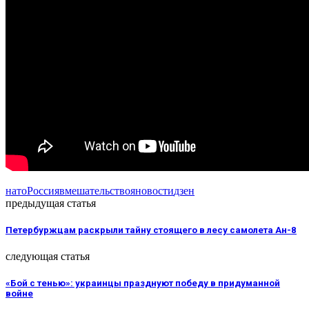
нато
Россия
вмешательство
яновости
дзен
предыдущая статья
Петербуржцам раскрыли тайну стоящего в лесу самолета Ан-8
следующая статья
«Бой с тенью»: украинцы празднуют победу в придуманной
войне