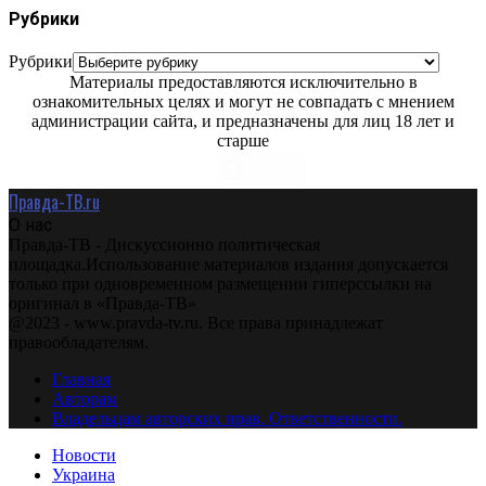
Рубрики
Рубрики
Материалы предоставляются исключительно в
ознакомительных целях и могут не совпадать с мнением
администрации сайта, и предназначены для лиц 18 лет и
старше
Правда-ТВ.ru
О нас
Правда-ТВ - Дискуссионно политическая
площадка.Использование материалов издания допускается
только при одновременном размещении гиперссылки на
оригинал в «Правда-ТВ»
@2023 - www.pravda-tv.ru. Все права принадлежат
правообладателям.
Главная
Авторам
Владельцам авторских прав. Ответственности.
Новости
Украина