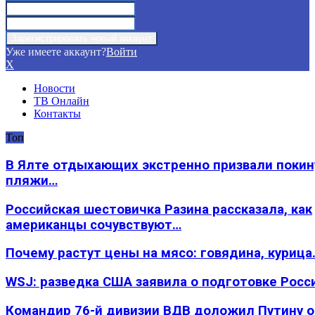
Уже имеете аккаунт?
Войти
X
Новости
ТВ Онлайн
Контакты
Топ
В Ялте отдыхающих экстренно призвали покин
пляжи…
Российская шестовичка Разина рассказала, как
американцы сочувствуют…
Почему растут цены на мясо: говядина, курица
WSJ: разведка США заявила о подготовке Росс
Командир 76-й дивизии ВДВ доложил Путину 