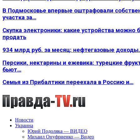
В Подмосковье впервые оштрафовали собстве
участка за…
Скупка электроники: какие устройства можно 
продать
934 млрд руб. за месяц: нефтегазовые доходы
Персики, нектарины и ежевика: турецкие фрук
бьют…
Семья из Прибалтики переехала в Россию и…
Новости
Украина
Юрий Подоляка — ВИДЕО
Михаил Онуфриенко — Видео