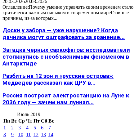
20.03.2026
20.03.2026
Оглавление:Почему умение управлять своим временем стало
критически важным навыком в современном миреГлавные
причины, из-за которых...
Доски у забора — уже нарушение? Когда
дачника могут оштрафовать за хранение...
Загадка черных саркофагов: исследователи
столкнулись с необъяснимым феноменом в
Антарктиде
Разбить на 12 зон и «русские острова»:
Медведев рассказал как ЦРУ в...
Россия построит электростанцию на Луне к
2036 году — зачем нам лунная...
Июль 2019
Пн
Вт
Ср
Чт
Пт
Сб
Вс
1
2
3
4
5
6
7
8
9
10
11
12
13
14