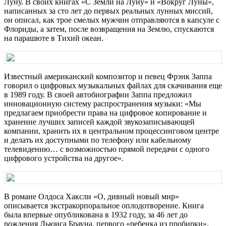
Луну. В своих книгах «С Земли на Луну» и «Вокруг Луны»,
написанных за сто лет до первых реальных лунных миссий,
он описал, как трое смелых мужчин отправляются в капсуле с
Флориды, а затем, после возвращения на Землю, спускаются
на парашюте в Тихий океан.
Известный американский композитор и певец Фрэнк Заппа
говорил о цифровых музыкальных файлах для скачивания еще
в 1989 году. В своей автобиографии Заппа предложил
инновационную систему распространения музыки: «Мы
предлагаем приобрести права на цифровое копирование и
хранение лучших записей каждой звукозаписывающей
компании, хранить их в центральном процессинговом центре
и делать их доступными по телефону или кабельному
телевидению… с возможностью прямой передачи с одного
цифрового устройства на другое».
В романе Олдоса Хаксли «О, дивный новый мир»
описывается экстракорпоральное оплодотворение. Книга
была впервые опубликована в 1932 году, за 46 лет до
рождения Льюиса Брауна, первого «ребенка из пробирки».