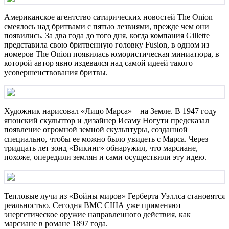
Американское агентство сатирических новостей The Onion
смеялось над бритвами с пятью лезвиями, прежде чем они
появились. За два года до того дня, когда компания Gillette
представила свою бритвенную головку Fusion, в одном из
номеров The Onion появилась юмористическая миниатюра, в
которой автор явно издевался над самой идеей такого
усовершенствования бритвы.
Художник нарисовал «Лицо Марса» – на Земле. В 1947 году
японский скульптор и дизайнер Исаму Ногути предсказал
появление огромной земной скульптуры, созданной
специально, чтобы ее можно было увидеть с Марса. Через
тридцать лет зонд «Викинг» обнаружил, что марсиане,
похоже, опередили землян и сами осуществили эту идею.
Тепловые лучи из «Войны миров» Герберта Уэллса становятся
реальностью. Сегодня ВМС США уже применяют
энергетическое оружие направленного действия, как
марсиане в романе 1897 года.