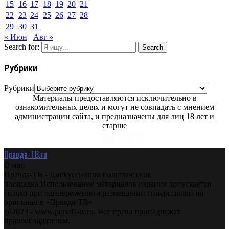
15
16
17
18
19
20
21
22
23
24
25
26
27
28
29
30
31
« Июн
Авг »
Search for:
Search
Рубрики
Рубрики
Материалы предоставляются исключительно в
ознакомительных целях и могут не совпадать с мнением
администрации сайта, и предназначены для лиц 18 лет и
старше
Правда-ТВ.ru
О нас
Правда-ТВ - Дискуссионно политическая
площадка.Использование материалов издания допускается
только при одновременном размещении гиперссылки на
оригинал в «Правда-ТВ»
@2023 - www.pravda-tv.ru. Все права принадлежат
правообладателям.