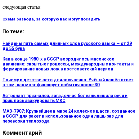
следующая статья
Схема развода, за которую вас могут посадить
По теме:
Найдены пять самых длинных слов русского языка — от 29
до 55 букв
Как в конце 1980-х в СССР возродилось масонское
движение: скрытые процессы, международные контакты и
формирование новых лож в постсоветский период
Почему в детстве лето длилось вечно: Учёный нашёл ответ
в том, как мозг фиксирует события после 30
Астронавт признался, загадочная болезнь лишила речи и
пришлось эвакуировать МКС
МАЗ-7907: Крупнейшее в мире 24 колесное шасси, созданное
в СССР для ракет и использованное один лишь раз для
перевозки теплохода
Комментарий