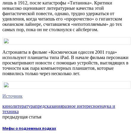
лишь в 1912, после катастрофы «Титаника». Критики
невысоко оценивают литературные качества этой
фантастической повести, однако, трудно удержаться от
удивления, когда читаешь его «пророчество» о гигантском
океанском лайнере, считавшемся «непотопляемым» до тех
самых пор, пока он не столкнулся с айсбергом.
Астронавты в фильме «Космическая одиссея 2001 года»
используют планшеты типа iPad. В начале фильма персонажи
просматривают новости с помощью устройств, выглядящих в
точности как пара компьютерных планшетов, которые
появились только через несколько лет.
Источник
кино
литература
предсказания
разное интересное
наука и
техника
предыдущая статья
Мифы о подземных лодках