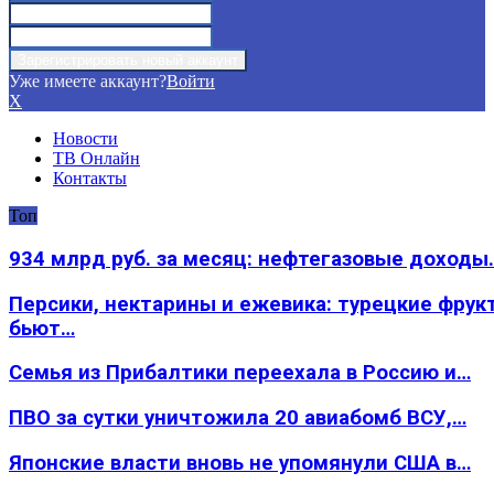
Уже имеете аккаунт?
Войти
X
Новости
ТВ Онлайн
Контакты
Топ
934 млрд руб. за месяц: нефтегазовые доходы
Персики, нектарины и ежевика: турецкие фрук
бьют…
Семья из Прибалтики переехала в Россию и…
ПВО за сутки уничтожила 20 авиабомб ВСУ,…
Японские власти вновь не упомянули США в…