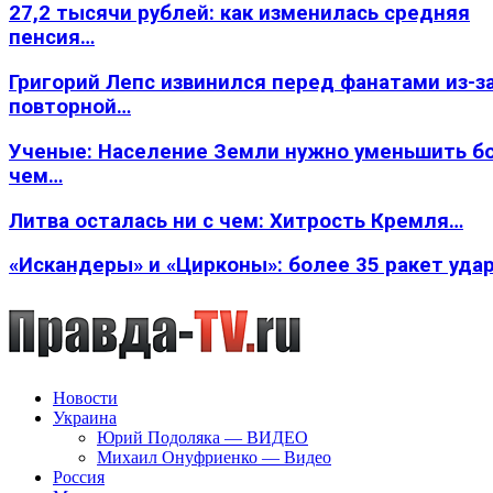
27,2 тысячи рублей: как изменилась средняя
пенсия…
Григорий Лепс извинился перед фанатами из-з
повторной…
Ученые: Население Земли нужно уменьшить б
чем…
Литва осталась ни с чем: Хитрость Кремля…
«Искандеры» и «Цирконы»: более 35 ракет уда
Новости
Украина
Юрий Подоляка — ВИДЕО
Михаил Онуфриенко — Видео
Россия