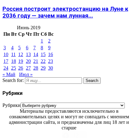
Россия построит электростанцию на Луне к
2036 году — зачем нам лунная...
Июнь 2019
Пн
Вт
Ср
Чт
Пт
Сб
Вс
1
2
3
4
5
6
7
8
9
10
11
12
13
14
15
16
17
18
19
20
21
22
23
24
25
26
27
28
29
30
« Май
Июл »
Search for:
Search
Рубрики
Рубрики
Материалы предоставляются исключительно в
ознакомительных целях и могут не совпадать с мнением
администрации сайта, и предназначены для лиц 18 лет и
старше