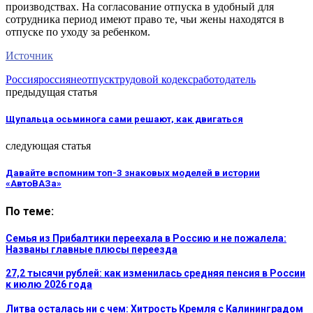
производствах. На согласование отпуска в удобный для
сотрудника период имеют право те, чьи жены находятся в
отпуске по уходу за ребенком.
Источник
Россия
россияне
отпуск
трудовой кодекс
работодатель
предыдущая статья
Щупальца осьминога сами решают, как двигаться
следующая статья
Давайте вспомним топ-3 знаковых моделей в истории
«АвтоВАЗа»
По теме:
Семья из Прибалтики переехала в Россию и не пожалела:
Названы главные плюсы переезда
27,2 тысячи рублей: как изменилась средняя пенсия в России
к июлю 2026 года
Литва осталась ни с чем: Хитрость Кремля с Калининградом