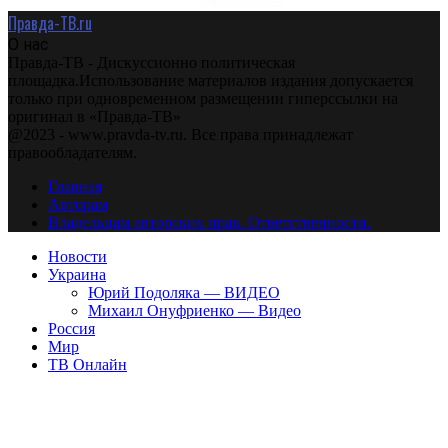
Правда-ТВ.ru
О нас
Правда-ТВ - Дискуссионно политическая
площадка.Использование материалов издания допускается
только при одновременном размещении гиперссылки на
оригинал в «Правда-ТВ»
@2023 - www.pravda-tv.ru. Все права принадлежат
правообладателям.
Главная
Авторам
Владельцам авторских прав. Ответственности.
Новости
Украина
Юрий Подоляка — ВИДЕО
Михаил Онуфриенко — Видео
Россия
Мир
ТВ Онлайн