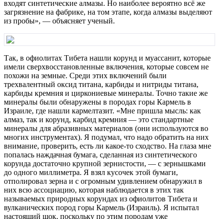
входят синтетические алмазы. Но наиболее вероятно всё же
загрязнение на фабрике, на том этапе, когда алмазы выделяют
из пробы», — объясняет ученый.
Так, в офиолитах Тибета нашли корунд и муассанит, которые
имели сверхвосстановленные включения, которые совсем не
похожи на земные. Среди этих включений были
трехвалентный оксид титана, карбиды и нитриды титана,
карбиды кремния и циркониевые минералы. Точно такие же
минералы были обнаружены в породах горы Кармель в
Израиле, где нашли кармелтазит. «Мне пришла мысль: как
алмаз, так и корунд, карбид кремния — это стандартные
минералы для абразивных материалов (они используются во
многих инструментах). Я подумал, что надо обратить на них
внимание, проверить, есть ли какое-то сходство. На глаза мне
попалась наждачная бумага, сделанная из синтетического
корунда достаточно крупной зернистости, — с зернышками
до одного миллиметра. Я взял кусочек этой бумаги,
отполировал зерна и с огромным удивлением обнаружил в
них всю ассоциацию, которая наблюдается в этих так
называемых природных корундах из офиолитов Тибета и
вулканических пород горы Кармель (Израиль). Я испытал
настоящий шок, поскольку по этим породам уже