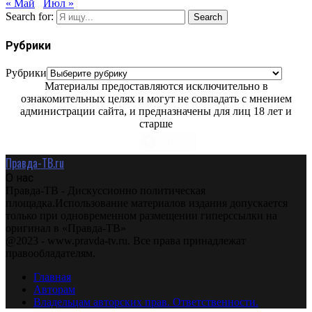
« Май
Июл »
Search for:
Search
Рубрики
Рубрики
Материалы предоставляются исключительно в
ознакомительных целях и могут не совпадать с мнением
администрации сайта, и предназначены для лиц 18 лет и
старше
Правда-ТВ.ru
О нас
Правда-ТВ - Дискуссионно политическая
площадка.Использование материалов издания допускается
только при одновременном размещении гиперссылки на
оригинал в «Правда-ТВ»
@2023 - www.pravda-tv.ru. Все права принадлежат
правообладателям.
Главная
Авторам
Владельцам авторских прав. Ответственности.