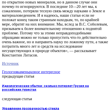
по открытию новых минералов, но в данном случае они
почему-то игнорируются. В последние 10—20 лет мы, к
сожалению, потеряли тесную связь между науками о Земле и
материаловедением. И я надеюсь, наши статьи если не
положат конец таким странным находкам, то, по крайней
мере, обратят на них внимание. Мы, вслед за В.С. Соболевым,
призываем к более внимательному отношению к поднятой
проблеме. Потому что за этими неправдоподобными
образцами можно не только пропустить что-то действительно
очень важное, но и направить науку по ложному пути, а также
потратить много лет и средств на исследование
несуществующих в природе объектов», — рассказывает
Константин Литасов.
Источник
Геология
камень
разное интересное
предыдущая статья
Идеологические убытки: сколько потеряет Грузия на
российских туристах
следующая статья
Управление прозрачностью стекла