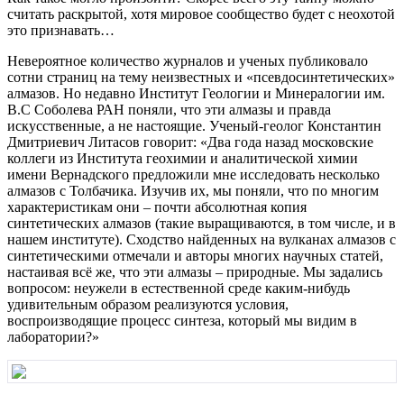
считать раскрытой, хотя мировое сообщество будет с неохотой
это признавать…
Невероятное количество журналов и ученых публиковало
сотни страниц на тему неизвестных и «псевдосинтетических»
алмазов. Но недавно Институт Геологии и Минералогии им.
В.С Соболева РАН поняли, что эти алмазы и правда
искусственные, а не настоящие. Ученый-геолог Константин
Дмитриевич Литасов говорит: «Два года назад московские
коллеги из Института геохимии и аналитической химии
имени Вернадского предложили мне исследовать несколько
алмазов с Толбачика. Изучив их, мы поняли, что по многим
характеристикам они – почти абсолютная копия
синтетических алмазов (такие выращиваются, в том числе, и в
нашем институте). Сходство найденных на вулканах алмазов с
синтетическими отмечали и авторы многих научных статей,
настаивая всё же, что эти алмазы – природные. Мы задались
вопросом: неужели в естественной среде каким-нибудь
удивительным образом реализуются условия,
воспроизводящие процесс синтеза, который мы видим в
лаборатории?»