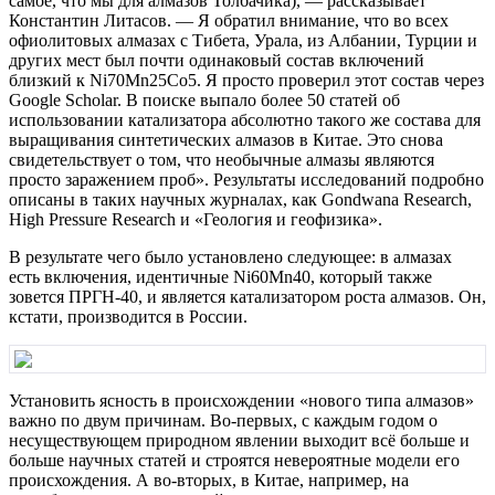
самое, что мы для алмазов Толбачика), — рассказывает
Константин Литасов. — Я обратил внимание, что во всех
офиолитовых алмазах с Тибета, Урала, из Албании, Турции и
других мест был почти одинаковый состав включений
близкий к Ni70Mn25Сo5. Я просто проверил этот состав через
Google Scholar. В поиске выпало более 50 статей об
использовании катализатора абсолютно такого же состава для
выращивания синтетических алмазов в Китае. Это снова
свидетельствует о том, что необычные алмазы являются
просто заражением проб». Результаты исследований подробно
описаны в таких научных журналах, как Gondwana Research,
High Pressure Research и «Геология и геофизика».
В результате чего было установлено следующее: в алмазах
есть включения, идентичные Ni60Mn40, который также
зовется ПРГН-40, и является катализатором роста алмазов. Он,
кстати, производится в России.
Установить ясность в происхождении «нового типа алмазов»
важно по двум причинам. Во-первых, с каждым годом о
несуществующем природном явлении выходит всё больше и
больше научных статей и строятся невероятные модели его
происхождения. А во-вторых, в Китае, например, на