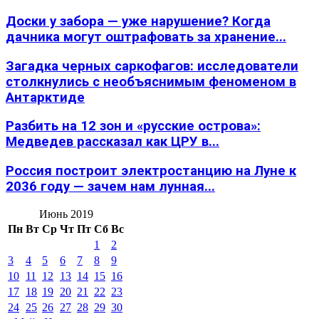
Доски у забора — уже нарушение? Когда
дачника могут оштрафовать за хранение...
Загадка черных саркофагов: исследователи
столкнулись с необъяснимым феноменом в
Антарктиде
Разбить на 12 зон и «русские острова»:
Медведев рассказал как ЦРУ в...
Россия построит электростанцию на Луне к
2036 году — зачем нам лунная...
Июнь 2019
Пн
Вт
Ср
Чт
Пт
Сб
Вс
1
2
3
4
5
6
7
8
9
10
11
12
13
14
15
16
17
18
19
20
21
22
23
24
25
26
27
28
29
30