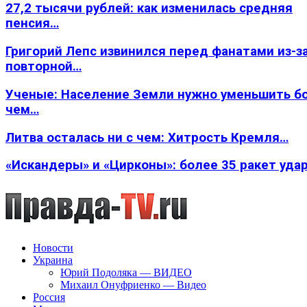
27,2 тысячи рублей: как изменилась средняя
пенсия…
Григорий Лепс извинился перед фанатами из-з
повторной…
Ученые: Население Земли нужно уменьшить б
чем…
Литва осталась ни с чем: Хитрость Кремля…
«Искандеры» и «Цирконы»: более 35 ракет уда
Новости
Украина
Юрий Подоляка — ВИДЕО
Михаил Онуфриенко — Видео
Россия