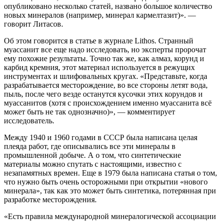
опубликовано несколько статей, названо большое количество
новых минералов (например, минерал кармелтазит)». —
говорит Литасов.
Об этом говорится в статье в журнале Lithos. Странный
муассанит все еще надо исследовать, но эксперты пророчат
ему похожие результаты. Точно так же, как алмаз, корунд и
карбид кремния, этот материал используется в режущих
инструментах и шлифовальных кругах. «Представьте, когда
разрабатывается месторождение, во все стороны летят вода,
пыль, после чего везде останутся кусочки этих корундов и
муассанитов (хотя с происхождением именно муассанита всё
может быть не так однозначно)», — комментирует
исследователь.
Между 1940 и 1960 годами в СССР была написана целая
плеяда работ, где описывались все эти минералы в
промышленной добыче. А о том, что синтетические
материалы можно спутать с настоящими, известно с
незапамятных времен. Еще в 1979 была написана статья о том,
что нужно быть очень осторожными при открытии «нового
минерала», так как это может быть синтетика, потерянная при
разработке месторождения.
«Есть правила международной минералогической ассоциации