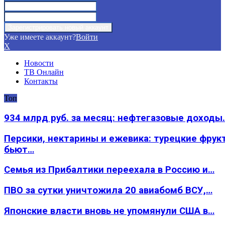
Уже имеете аккаунт?
Войти
X
Новости
ТВ Онлайн
Контакты
Топ
934 млрд руб. за месяц: нефтегазовые доходы
Персики, нектарины и ежевика: турецкие фрук
бьют…
Семья из Прибалтики переехала в Россию и…
ПВО за сутки уничтожила 20 авиабомб ВСУ,…
Японские власти вновь не упомянули США в…