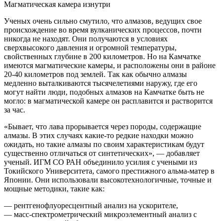
Магматическая камера изнутри
Ученых очень сильно смутило, что алмазов, ведущих свое
происхождение во время вулканических процессов, почти
никогда не находят. Они получаются в условиях
сверхвысокого давления и огромной температуры,
свойственных глубине в 200 километров. Но на Камчатке
имеются магматические камеры, и расположены они в районе
20-40 километров под землей. Так как обычно алмазы
медленно выталкиваются тысячелетиями наружу, где его
могут найти люди, подобных алмазов на Камчатке быть не
могло: в магматической камере он расплавится и растворится
за час.
«Бывает, что лава прорывается через породы, содержащие
алмазы. В этих случаях какие-то редкие находки можно
ожидать, но такие алмазы по своим характеристикам будут
существенно отличаться от синтетических», — добавляет
ученый. ИГМ СО РАН объединило усилия с учеными из
Токийского Университета, самого престижного альма-матер в
Японии. Они использовали высокотехнологичные, точные и
мощные методики, такие как:
— рентгенофлуоресцентный анализ на ускорителе,
— масс-спектрометрический микроэлементный анализ с