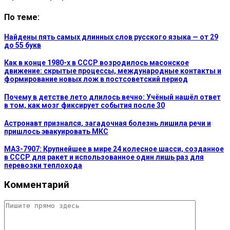
По теме:
Найдены пять самых длинных слов русского языка — от 29
до 55 букв
Как в конце 1980-х в СССР возродилось масонское
движение: скрытые процессы, международные контакты и
формирование новых лож в постсоветский период
Почему в детстве лето длилось вечно: Учёный нашёл ответ
в том, как мозг фиксирует события после 30
Астронавт признался, загадочная болезнь лишила речи и
пришлось эвакуировать МКС
МАЗ-7907: Крупнейшее в мире 24 колесное шасси, созданное
в СССР для ракет и использованное один лишь раз для
перевозки теплохода
Комментарий