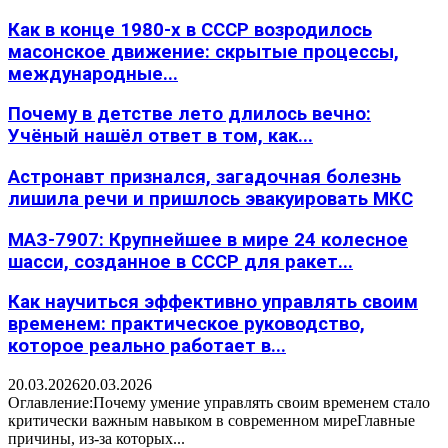
Как в конце 1980-х в СССР возродилось
масонское движение: скрытые процессы,
международные...
Почему в детстве лето длилось вечно:
Учёный нашёл ответ в том, как...
Астронавт признался, загадочная болезнь
лишила речи и пришлось эвакуировать МКС
МАЗ-7907: Крупнейшее в мире 24 колесное
шасси, созданное в СССР для ракет...
Как научиться эффективно управлять своим
временем: практическое руководство,
которое реально работает в...
20.03.2026
20.03.2026
Оглавление:Почему умение управлять своим временем стало
критически важным навыком в современном миреГлавные
причины, из-за которых...