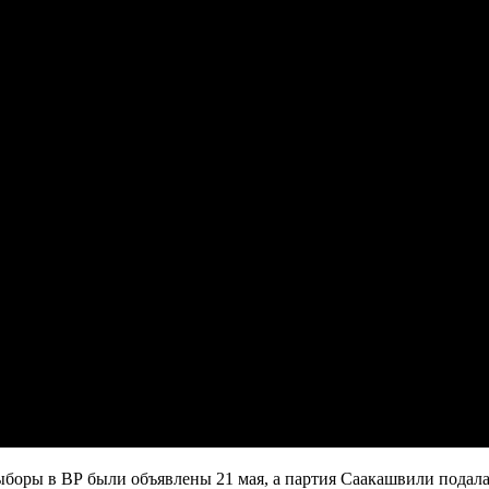
боры в ВР были объявлены 21 мая, а партия Саакашвили подала 