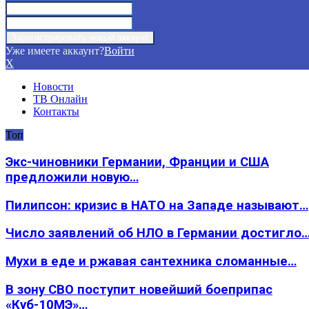
Уже имеете аккаунт?
Войти
X
Новости
ТВ Онлайн
Контакты
Топ
Экс-чиновники Германии, Франции и США
предложили новую…
Пилипсон: кризис в НАТО на Западе называют…
Число заявлений об НЛО в Германии достигло
Мухи в еде и ржавая сантехника сломанные…
В зону СВО поступит новейший боеприпас
«Куб-10МЭ»…