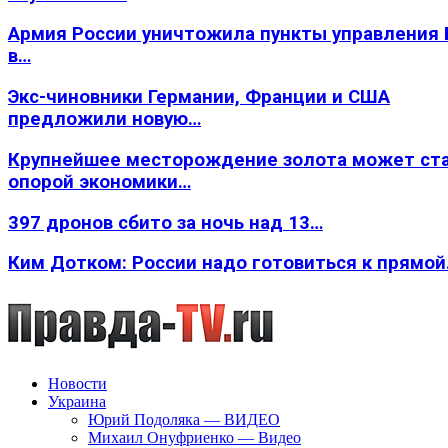
Армия России уничтожила пункты управления
в…
Экс-чиновники Германии, Франции и США
предложили новую…
Крупнейшее месторождение золота может ст
опорой экономики…
397 дронов сбито за ночь над 13…
Ким Дотком: России надо готовиться к прямо
Новости
Украина
Юрий Подоляка — ВИДЕО
Михаил Онуфриенко — Видео