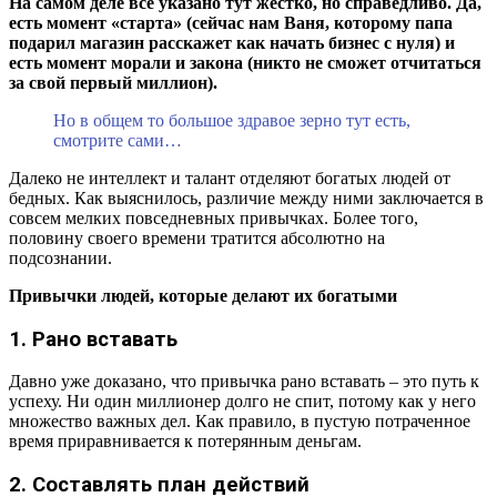
На самом деле все указано тут жестко, но справедливо. Да,
есть момент «старта» (сейчас нам Ваня, которому папа
6. Привычка работать
подарил магазин расскажет как начать бизнес с нуля) и
1. Привычка себя жалеть
есть момент морали и закона (никто не сможет отчитаться
за свой первый миллион).
2. Привычка жаловаться
Но в общем то большое здравое зерно тут есть,
смотрите сами…
Далеко не интеллект и талант отделяют богатых людей от
бедных. Как выяснилось, различие между ними заключается в
совсем мелких повседневных привычках. Более того,
половину своего времени тратится абсолютно на
подсознании.
Привычки людей, которые делают их богатыми
1. Рано вставать
Давно уже доказано, что привычка рано вставать – это путь к
успеху. Ни один миллионер долго не спит, потому как у него
множество важных дел. Как правило, в пустую потраченное
время приравнивается к потерянным деньгам.
2. Составлять план действий