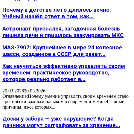
Почему в детстве лето длилось вечно:
Учёный нашёл ответ в том, как...
Астронавт признался, загадочная болезнь
лишила речи и пришлось эвакуировать МКС
МАЗ-7907: Крупнейшее в мире 24 колесное
шасси, созданное в СССР для ракет...
Как научиться эффективно управлять своим
временем: практическое руководство,
которое реально работает в...
20.03.2026
20.03.2026
Оглавление:Почему умение управлять своим временем стало
критически важным навыком в современном миреГлавные
причины, из-за которых...
Доски у забора — уже нарушение? Когда
дачника могут оштрафовать за хранение...