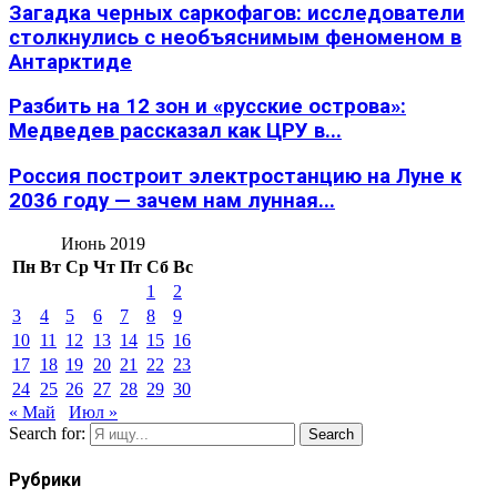
Загадка черных саркофагов: исследователи
столкнулись с необъяснимым феноменом в
Антарктиде
Разбить на 12 зон и «русские острова»:
Медведев рассказал как ЦРУ в...
Россия построит электростанцию на Луне к
2036 году — зачем нам лунная...
Июнь 2019
Пн
Вт
Ср
Чт
Пт
Сб
Вс
1
2
3
4
5
6
7
8
9
10
11
12
13
14
15
16
17
18
19
20
21
22
23
24
25
26
27
28
29
30
« Май
Июл »
Search for:
Search
Рубрики