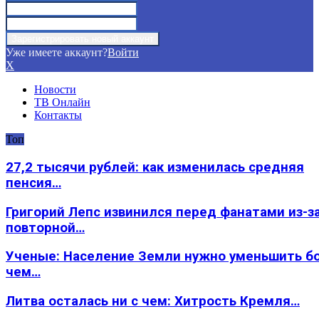
Уже имеете аккаунт?
Войти
X
Новости
ТВ Онлайн
Контакты
Топ
27,2 тысячи рублей: как изменилась средняя
пенсия…
Григорий Лепс извинился перед фанатами из-з
повторной…
Ученые: Население Земли нужно уменьшить б
чем…
Литва осталась ни с чем: Хитрость Кремля…