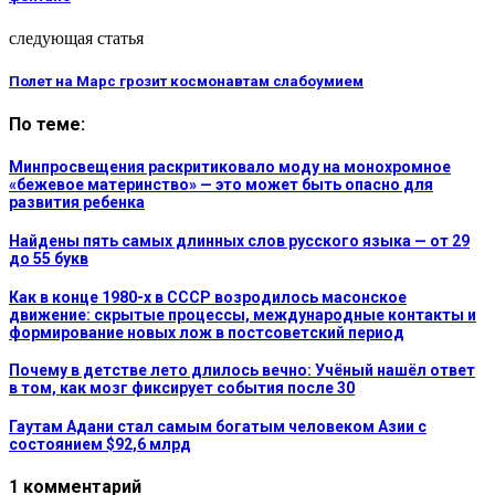
следующая статья
Полет на Марс грозит космонавтам слабоумием
По теме:
Минпросвещения раскритиковало моду на монохромное
«бежевое материнство» — это может быть опасно для
развития ребенка
Найдены пять самых длинных слов русского языка — от 29
до 55 букв
Как в конце 1980-х в СССР возродилось масонское
движение: скрытые процессы, международные контакты и
формирование новых лож в постсоветский период
Почему в детстве лето длилось вечно: Учёный нашёл ответ
в том, как мозг фиксирует события после 30
Гаутам Адани стал самым богатым человеком Азии с
состоянием $92,6 млрд
1 комментарий