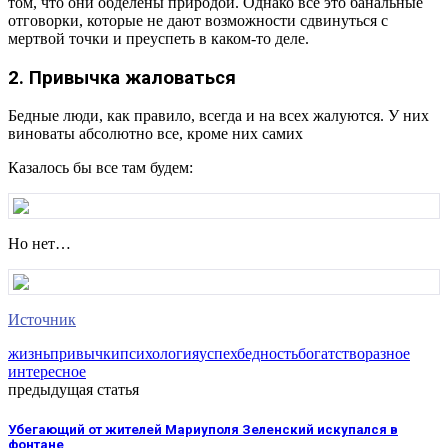
том, что они обделены природой. Однако все это банальные
отговорки, которые не дают возможности сдвинуться с
мертвой точки и преуспеть в каком-то деле.
2. Привычка жаловаться
Бедные люди, как правило, всегда и на всех жалуются. У них
виноваты абсолютно все, кроме них самих
Казалось бы все там будем:
Но нет…
Источник
жизнь
привычки
психология
успех
бедность
богатство
разное
интересное
предыдущая статья
Убегающий от жителей Мариуполя Зеленский искупался в
фонтане