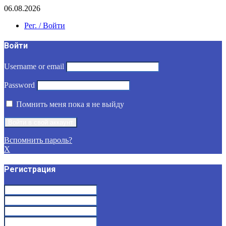
06.08.2026
Рег. / Войти
Войти
Username or email
Password
Помнить меня пока я не выйду
Вспомнить пароль?
X
Регистрация