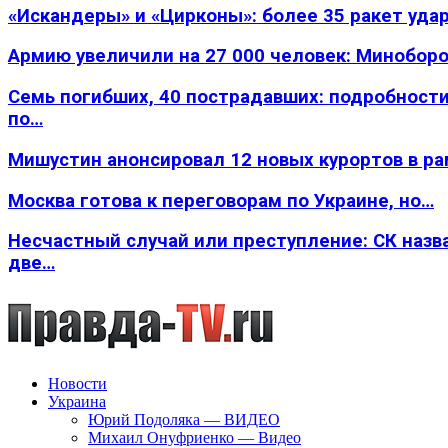
«Искандеры» и «Цирконы»: более 35 ракет уда
Армию увеличили на 27 000 человек: Минобор
Семь погибших, 40 пострадавших: подробности
по…
Мишустин анонсировал 12 новых курортов в р
Москва готова к переговорам по Украине, но…
Несчастный случай или преступление: СК назв
две…
Новости
Украина
Юрий Подоляка — ВИДЕО
Михаил Онуфриенко — Видео