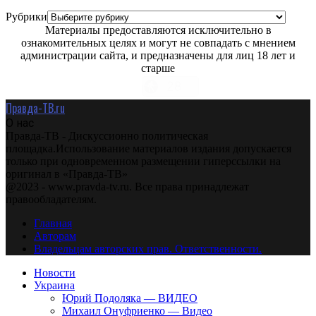
Рубрики
Материалы предоставляются исключительно в
ознакомительных целях и могут не совпадать с мнением
администрации сайта, и предназначены для лиц 18 лет и
старше
Правда-ТВ.ru
О нас
Правда-ТВ - Дискуссионно политическая
площадка.Использование материалов издания допускается
только при одновременном размещении гиперссылки на
оригинал в «Правда-ТВ»
@2023 - www.pravda-tv.ru. Все права принадлежат
правообладателям.
Главная
Авторам
Владельцам авторских прав. Ответственности.
Новости
Украина
Юрий Подоляка — ВИДЕО
Михаил Онуфриенко — Видео