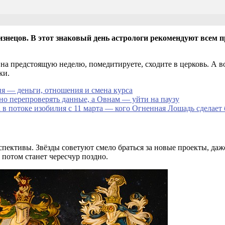
лизнецов. В этот знаковый день астрологи рекомендуют всем 
а предстоящую неделю, помедитируете, сходите в церковь. А во
ки.
ня — деньги, отношения и смена курса
но перепроверять данные, а Овнам — уйти на паузу
ка в потоке изобилия с 11 марта — кого Огненная Лошадь сделает
спективы. Звёзды советуют смело браться за новые проекты, д
 потом станет чересчур поздно.