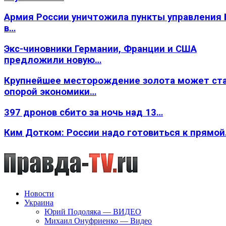
Армия России уничтожила пункты управления
в…
Экс-чиновники Германии, Франции и США
предложили новую…
Крупнейшее месторождение золота может ст
опорой экономики…
397 дронов сбито за ночь над 13…
Ким Дотком: России надо готовиться к прямо
Новости
Украина
Юрий Подоляка — ВИДЕО
Михаил Онуфриенко — Видео