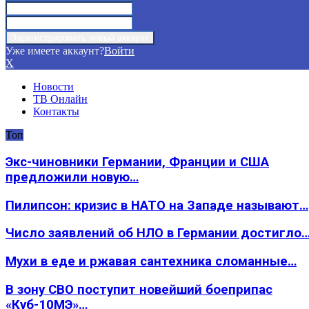
Уже имеете аккаунт?
Войти
X
Новости
ТВ Онлайн
Контакты
Топ
Экс-чиновники Германии, Франции и США
предложили новую…
Пилипсон: кризис в НАТО на Западе называют…
Число заявлений об НЛО в Германии достигло
Мухи в еде и ржавая сантехника сломанные…
В зону СВО поступит новейший боеприпас
«Куб-10МЭ»…