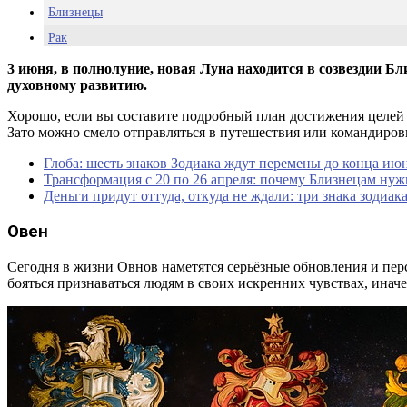
Близнецы
Рак
Лев
3 июня, в полнолуние, новая Луна находится в созвездии Б
духовному развитию.
Дева
Весы
Хорошо, если вы составите подробный план достижения целей н
Зато можно смело отправляться в путешествия или командиров
Скорпион
Глоба: шесть знаков Зодиака ждут перемены до конца ию
Стрелец
Трансформация с 20 по 26 апреля: почему Близнецам нуж
Козерог
Деньги придут оттуда, откуда не ждали: три знака зодиа
Водолей
Овен
Рыбы
Сегодня в жизни Овнов наметятся серьёзные обновления и пер
бояться признаваться людям в своих искренних чувствах, иначе