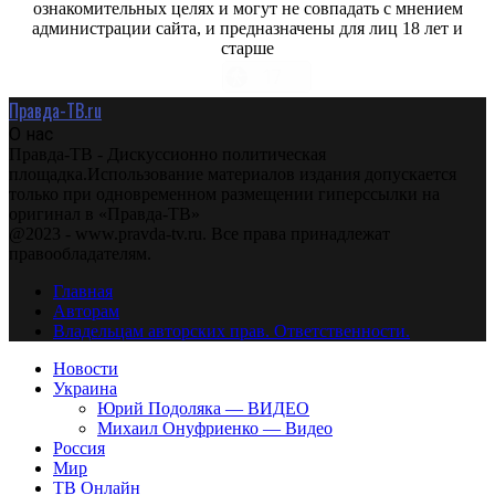
ознакомительных целях и могут не совпадать с мнением
администрации сайта, и предназначены для лиц 18 лет и
старше
Правда-ТВ.ru
О нас
Правда-ТВ - Дискуссионно политическая
площадка.Использование материалов издания допускается
только при одновременном размещении гиперссылки на
оригинал в «Правда-ТВ»
@2023 - www.pravda-tv.ru. Все права принадлежат
правообладателям.
Главная
Авторам
Владельцам авторских прав. Ответственности.
Новости
Украина
Юрий Подоляка — ВИДЕО
Михаил Онуфриенко — Видео
Россия
Мир
ТВ Онлайн