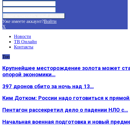
Уже имеете аккаунт?
Войти
X
Новости
ТВ Онлайн
Контакты
Топ
Крупнейшее месторождение золота может ст
опорой экономики…
397 дронов сбито за ночь над 13…
Ким Дотком: России надо готовиться к прямо
Пентагон рассекретил дело о падении НЛО с…
Начальная военная подготовка и новый предм