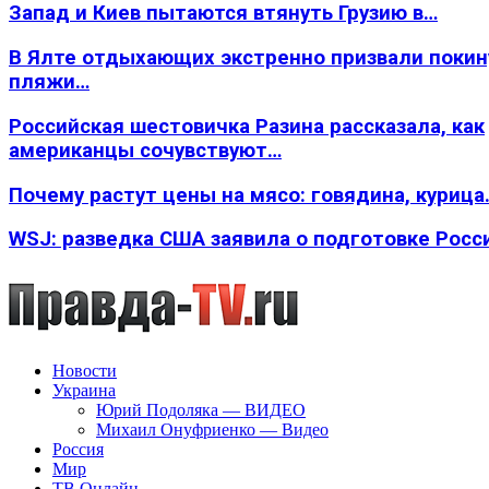
Запад и Киев пытаются втянуть Грузию в…
В Ялте отдыхающих экстренно призвали покин
пляжи…
Российская шестовичка Разина рассказала, как
американцы сочувствуют…
Почему растут цены на мясо: говядина, курица
WSJ: разведка США заявила о подготовке Росс
Новости
Украина
Юрий Подоляка — ВИДЕО
Михаил Онуфриенко — Видео
Россия
Мир
ТВ Онлайн