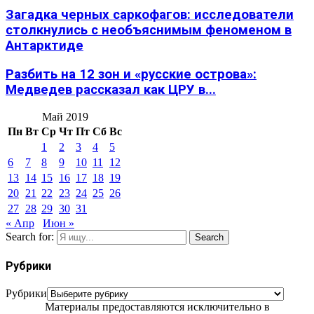
Загадка черных саркофагов: исследователи
столкнулись с необъяснимым феноменом в
Антарктиде
Разбить на 12 зон и «русские острова»:
Медведев рассказал как ЦРУ в...
Май 2019
Пн
Вт
Ср
Чт
Пт
Сб
Вс
1
2
3
4
5
6
7
8
9
10
11
12
13
14
15
16
17
18
19
20
21
22
23
24
25
26
27
28
29
30
31
« Апр
Июн »
Search for:
Search
Рубрики
Рубрики
Материалы предоставляются исключительно в