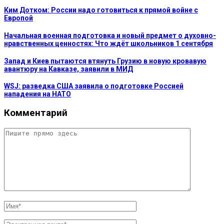
Ким Дотком: России надо готовиться к прямой войне с
Европой
Начальная военная подготовка и новый предмет о духовно-
нравственных ценностях: Что ждёт школьников 1 сентября
Запад и Киев пытаются втянуть Грузию в новую кровавую
авантюру на Кавказе, заявили в МИД
WSJ: разведка США заявила о подготовке Россией
нападения на НАТО
Комментарий