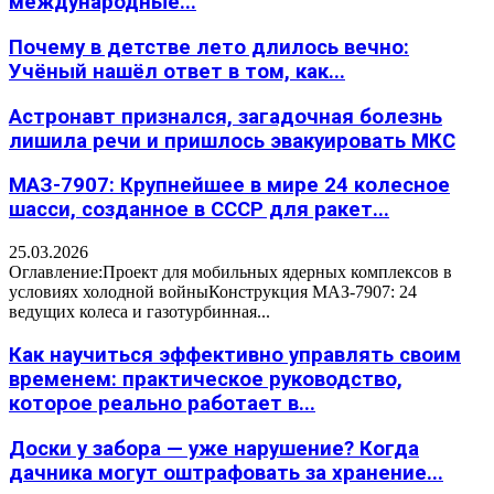
международные...
Почему в детстве лето длилось вечно:
Учёный нашёл ответ в том, как...
Астронавт признался, загадочная болезнь
лишила речи и пришлось эвакуировать МКС
МАЗ-7907: Крупнейшее в мире 24 колесное
шасси, созданное в СССР для ракет...
25.03.2026
Оглавление:Проект для мобильных ядерных комплексов в
условиях холодной войныКонструкция МАЗ-7907: 24
ведущих колеса и газотурбинная...
Как научиться эффективно управлять своим
временем: практическое руководство,
которое реально работает в...
Доски у забора — уже нарушение? Когда
дачника могут оштрафовать за хранение...