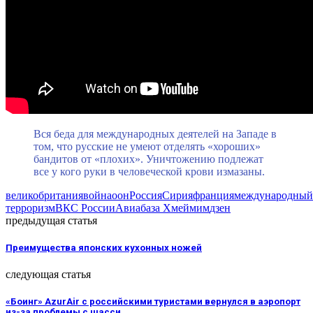
Вся беда для международных деятелей на Западе в
том, что русские не умеют отделять «хороших»
бандитов от «плохих». Уничтожению подлежат
все у кого руки в человеческой крови измазаны.
великобритания
война
оон
Россия
Сирия
франция
международный
терроризм
ВКС России
Авиабаза Хмеймим
дзен
предыдущая статья
Преимущества японских кухонных ножей
следующая статья
«Боинг» AzurAir с российскими туристами вернулся в аэропорт
из-за проблемы с шасси