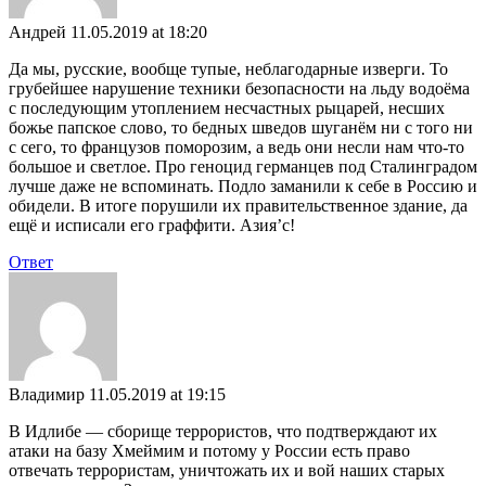
Андрей
11.05.2019 at 18:20
Да мы, русские, вообще тупые, неблагодарные изверги. То
грубейшее нарушение техники безопасности на льду водоёма
с последующим утоплением несчастных рыцарей, несших
божье папское слово, то бедных шведов шуганём ни с того ни
с сего, то французов поморозим, а ведь они несли нам что-то
большое и светлое. Про геноцид германцев под Сталинградом
лучше даже не вспоминать. Подло заманили к себе в Россию и
обидели. В итоге порушили их правительственное здание, да
ещё и исписали его граффити. Азия’с!
Ответ
Владимир
11.05.2019 at 19:15
В Идлибе — сборище террористов, что подтверждают их
атаки на базу Хмеймим и потому у России есть право
отвечать террористам, уничтожать их и вой наших старых