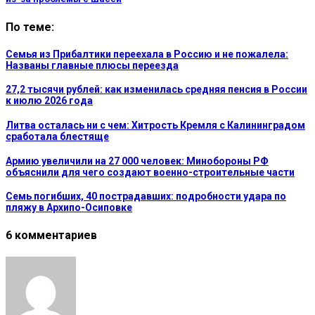
По теме:
Семья из Прибалтики переехала в Россию и не пожалела:
Названы главные плюсы переезда
27,2 тысячи рублей: как изменилась средняя пенсия в России
к июлю 2026 года
Литва осталась ни с чем: Хитрость Кремля с Калининградом
сработала блестяще
Армию увеличили на 27 000 человек: Минобороны РФ
объяснили для чего создают военно-строительные части
Семь погибших, 40 пострадавших: подробности удара по
пляжу в Архипо-Осиповке
6 комментариев