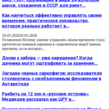
МАЗ-7907: Крупнейшее в мире 24 колесное
шасси, созданное в СССР для ракет...
Как научиться эффективно управлять своим
временем: практическое руководство,
которое реально работает в...
20.03.2026
20.03.2026
Оглавление:Почему умение управлять своим временем стало
критически важным навыком в современном миреГлавные
причины, из-за которых...
Доски у забора — уже нарушение? Когда
дачника могут оштрафовать за хранение...
Загадка черных саркофагов: исследователи
столкнулись с необъяснимым феноменом в
Антарктиде
Разбить на 12 зон и «русские острова»:
Медведев рассказал как ЦРУ в...