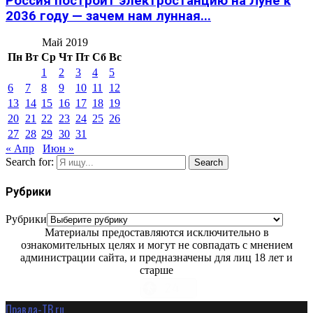
Россия построит электростанцию на Луне к
2036 году — зачем нам лунная...
Май 2019
Пн
Вт
Ср
Чт
Пт
Сб
Вс
1
2
3
4
5
6
7
8
9
10
11
12
13
14
15
16
17
18
19
20
21
22
23
24
25
26
27
28
29
30
31
« Апр
Июн »
Search for:
Search
Рубрики
Рубрики
Материалы предоставляются исключительно в
ознакомительных целях и могут не совпадать с мнением
администрации сайта, и предназначены для лиц 18 лет и
старше
Правда-ТВ.ru