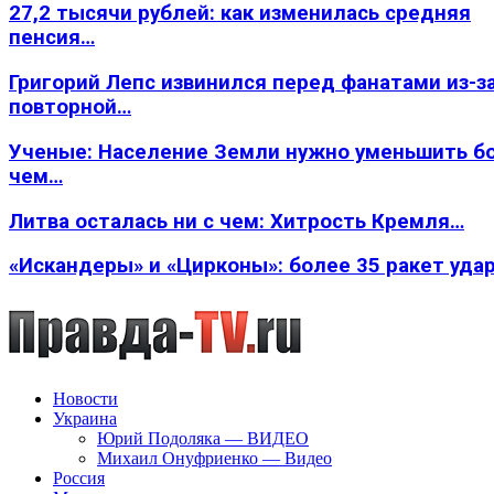
27,2 тысячи рублей: как изменилась средняя
пенсия…
Григорий Лепс извинился перед фанатами из-з
повторной…
Ученые: Население Земли нужно уменьшить б
чем…
Литва осталась ни с чем: Хитрость Кремля…
«Искандеры» и «Цирконы»: более 35 ракет уда
Новости
Украина
Юрий Подоляка — ВИДЕО
Михаил Онуфриенко — Видео
Россия