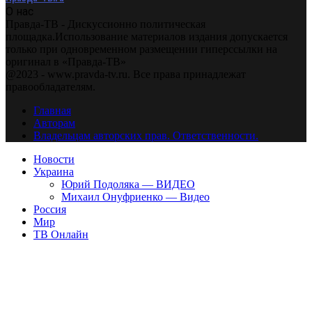
О нас
Правда-ТВ - Дискуссионно политическая
площадка.Использование материалов издания допускается
только при одновременном размещении гиперссылки на
оригинал в «Правда-ТВ»
@2023 - www.pravda-tv.ru. Все права принадлежат
правообладателям.
Главная
Авторам
Владельцам авторских прав. Ответственности.
Новости
Украина
Юрий Подоляка — ВИДЕО
Михаил Онуфриенко — Видео
Россия
Мир
ТВ Онлайн