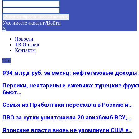
Уже имеете аккаунт?
Войти
X
Новости
ТВ Онлайн
Контакты
Топ
934 млрд руб. за месяц: нефтегазовые доходы
Персики, нектарины и ежевика: турецкие фрук
бьют…
Семья из Прибалтики переехала в Россию и…
ПВО за сутки уничтожила 20 авиабомб ВСУ,…
Японские власти вновь не упомянули США в…