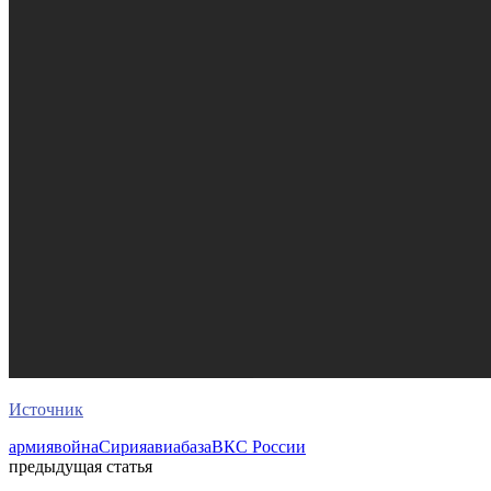
Источник
армия
война
Сирия
авиабаза
ВКС России
предыдущая статья