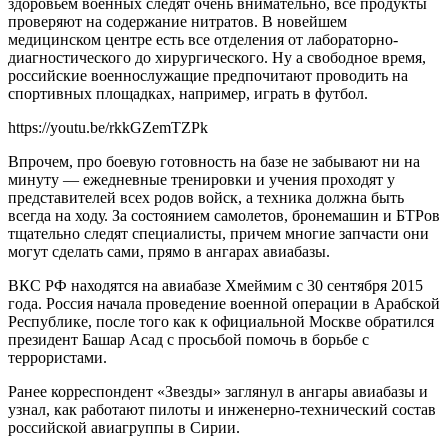
здоровьем военных следят очень внимательно, все продукты
проверяют на содержание нитратов. В новейшем
медицинском центре есть все отделения от лабораторно-
диагностического до хирургического. Ну а свободное время,
российские военнослужащие предпочитают проводить на
спортивных площадках, например, играть в футбол.
https://youtu.be/rkkGZemTZPk
Впрочем, про боевую готовность на базе не забывают ни на
минуту — ежедневные тренировки и учения проходят у
представителей всех родов войск, а техника должна быть
всегда на ходу. За состоянием самолетов, бронемашин и БТРов
тщательно следят специалисты, причем многие запчасти они
могут сделать сами, прямо в ангарах авиабазы.
ВКС РФ находятся на авиабазе Хмеймим с 30 сентября 2015
года. Россия начала проведение военной операции в Арабской
Республике, после того как к официальной Москве обратился
президент Башар Асад с просьбой помочь в борьбе с
террористами.
Ранее корреспондент «Звезды» заглянул в ангары авиабазы и
узнал, как работают пилоты и инженерно-технический состав
российской авиагруппы в Сирии.