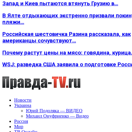
Запад и Киев пытаются втянуть Грузию в…
В Ялте отдыхающих экстренно призвали покин
пляжи…
Российская шестовичка Разина рассказала, как
американцы сочувствуют…
Почему растут цены на мясо: говядина, курица
WSJ: разведка США заявила о подготовке Росс
Новости
Украина
Юрий Подоляка — ВИДЕО
Михаил Онуфриенко — Видео
Россия
Мир
ТВ Онлайн