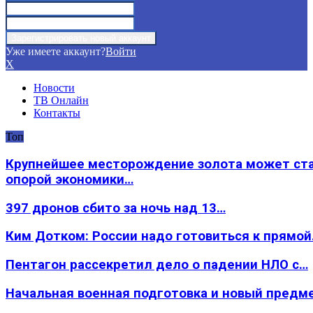
Уже имеете аккаунт?
Войти
X
Новости
ТВ Онлайн
Контакты
Топ
Крупнейшее месторождение золота может ст
опорой экономики…
397 дронов сбито за ночь над 13…
Ким Дотком: России надо готовиться к прямо
Пентагон рассекретил дело о падении НЛО с…
Начальная военная подготовка и новый предм