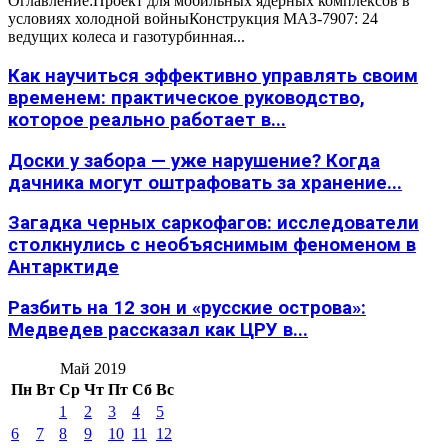
Оглавление:Проект для мобильных ядерных комплексов в
условиях холодной войныКонструкция МАЗ-7907: 24
ведущих колеса и газотурбинная...
Как научиться эффективно управлять своим
временем: практическое руководство,
которое реально работает в...
Доски у забора — уже нарушение? Когда
дачника могут оштрафовать за хранение...
Загадка черных саркофагов: исследователи
столкнулись с необъяснимым феноменом в
Антарктиде
Разбить на 12 зон и «русские острова»:
Медведев рассказал как ЦРУ в...
Май 2019
Пн
Вт
Ср
Чт
Пт
Сб
Вс
1
2
3
4
5
6
7
8
9
10
11
12