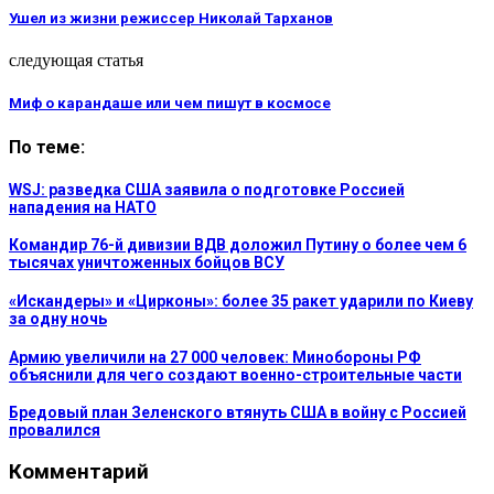
Ушел из жизни режиссер Николай Тарханов
следующая статья
Миф о карандаше или чем пишут в космосе
По теме:
WSJ: разведка США заявила о подготовке Россией
нападения на НАТО
Командир 76-й дивизии ВДВ доложил Путину о более чем 6
тысячах уничтоженных бойцов ВСУ
«Искандеры» и «Цирконы»: более 35 ракет ударили по Киеву
за одну ночь
Армию увеличили на 27 000 человек: Минобороны РФ
объяснили для чего создают военно-строительные части
Бредовый план Зеленского втянуть США в войну с Россией
провалился
Комментарий