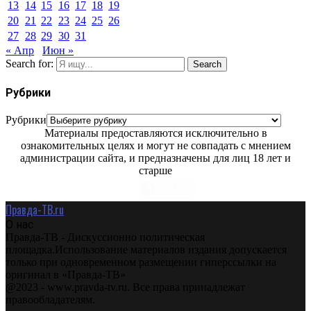
13
14
15
16
17
18
19
20
21
22
23
24
25
26
27
28
29
30
31
« Апр
Июн »
Search for:
Search
Рубрики
Рубрики
Материалы предоставляются исключительно в
ознакомительных целях и могут не совпадать с мнением
администрации сайта, и предназначены для лиц 18 лет и
старше
Правда-ТВ.ru
О нас
Правда-ТВ - Дискуссионно политическая
площадка.Использование материалов издания допускается
только при одновременном размещении гиперссылки на
оригинал в «Правда-ТВ»
@2023 - www.pravda-tv.ru. Все права принадлежат
правообладателям.