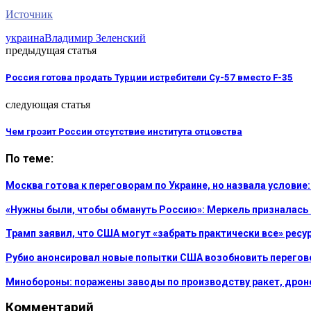
Источник
украина
Владимир Зеленский
предыдущая статья
Россия готова продать Турции истребители Су-57 вместо F-35
следующая статья
Чем грозит России отсутствие института отцовства
По теме:
Москва готова к переговорам по Украине, но назвала услови
«Нужны были, чтобы обмануть Россию»: Меркель призналась
Трамп заявил, что США могут «забрать практически все» рес
Рубио анонсировал новые попытки США возобновить перегов
Минобороны: поражены заводы по производству ракет, дроно
Комментарий