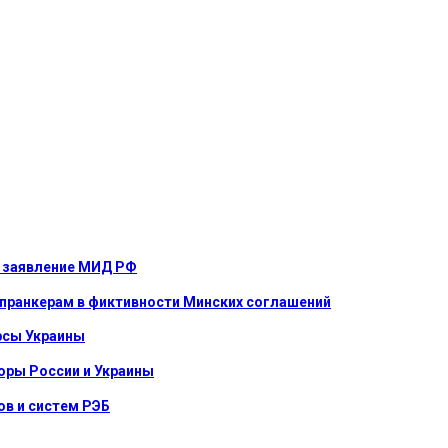
е: заявление МИД РФ
 пранкерам в фиктивности Минских соглашений
урсы Украины
оры России и Украины
в и систем РЭБ