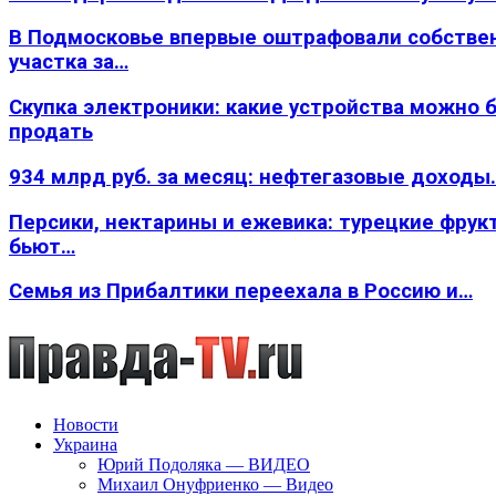
В Подмосковье впервые оштрафовали собстве
участка за…
Скупка электроники: какие устройства можно 
продать
934 млрд руб. за месяц: нефтегазовые доходы
Персики, нектарины и ежевика: турецкие фрук
бьют…
Семья из Прибалтики переехала в Россию и…
Новости
Украина
Юрий Подоляка — ВИДЕО
Михаил Онуфриенко — Видео