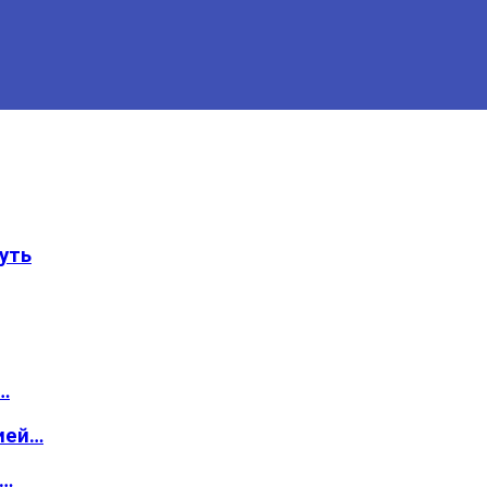
уть
…
ией…
о…