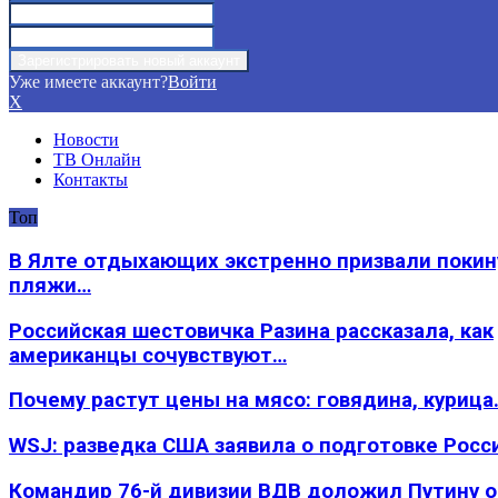
Уже имеете аккаунт?
Войти
X
Новости
ТВ Онлайн
Контакты
Топ
В Ялте отдыхающих экстренно призвали покин
пляжи…
Российская шестовичка Разина рассказала, как
американцы сочувствуют…
Почему растут цены на мясо: говядина, курица
WSJ: разведка США заявила о подготовке Росс
Командир 76-й дивизии ВДВ доложил Путину 