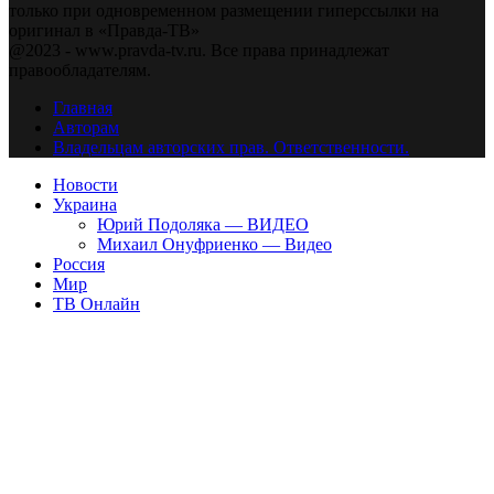
только при одновременном размещении гиперссылки на
оригинал в «Правда-ТВ»
@2023 - www.pravda-tv.ru. Все права принадлежат
правообладателям.
Главная
Авторам
Владельцам авторских прав. Ответственности.
Новости
Украина
Юрий Подоляка — ВИДЕО
Михаил Онуфриенко — Видео
Россия
Мир
ТВ Онлайн