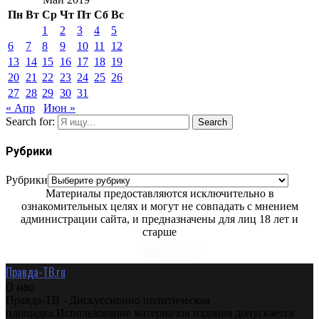
Пн
Вт
Ср
Чт
Пт
Сб
Вс
1
2
3
4
5
6
7
8
9
10
11
12
13
14
15
16
17
18
19
20
21
22
23
24
25
26
27
28
29
30
31
« Апр
Июн »
Search for:
Search
Рубрики
Рубрики
Материалы предоставляются исключительно в
ознакомительных целях и могут не совпадать с мнением
администрации сайта, и предназначены для лиц 18 лет и
старше
Правда-ТВ.ru
О нас
Правда-ТВ - Дискуссионно политическая
площадка.Использование материалов издания допускается