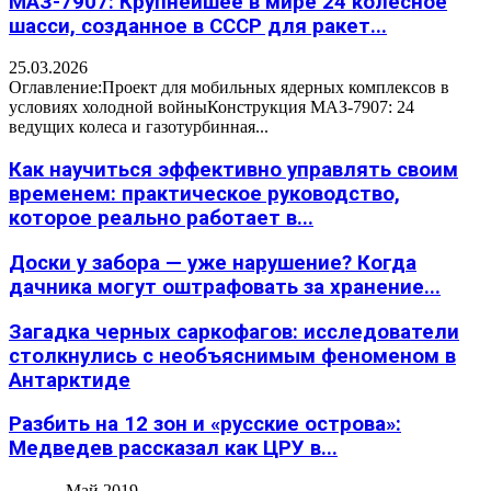
МАЗ-7907: Крупнейшее в мире 24 колесное
шасси, созданное в СССР для ракет...
25.03.2026
Оглавление:Проект для мобильных ядерных комплексов в
условиях холодной войныКонструкция МАЗ-7907: 24
ведущих колеса и газотурбинная...
Как научиться эффективно управлять своим
временем: практическое руководство,
которое реально работает в...
Доски у забора — уже нарушение? Когда
дачника могут оштрафовать за хранение...
Загадка черных саркофагов: исследователи
столкнулись с необъяснимым феноменом в
Антарктиде
Разбить на 12 зон и «русские острова»:
Медведев рассказал как ЦРУ в...
Май 2019