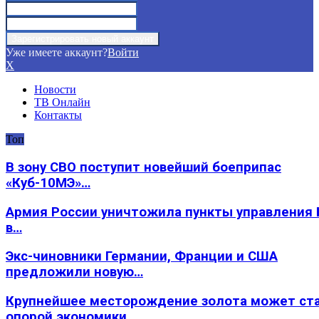
Уже имеете аккаунт?
Войти
X
Новости
ТВ Онлайн
Контакты
Топ
В зону СВО поступит новейший боеприпас
«Куб-10МЭ»…
Армия России уничтожила пункты управления
в…
Экс-чиновники Германии, Франции и США
предложили новую…
Крупнейшее месторождение золота может ст
опорой экономики…