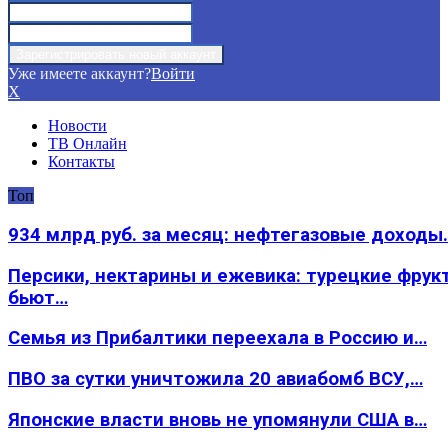
Уже имеете аккаунт?
Войти
X
Новости
ТВ Онлайн
Контакты
Топ
934 млрд руб. за месяц: нефтегазовые доходы
Персики, нектарины и ежевика: турецкие фрук
бьют…
Семья из Прибалтики переехала в Россию и…
ПВО за сутки уничтожила 20 авиабомб ВСУ,…
Японские власти вновь не упомянули США в…