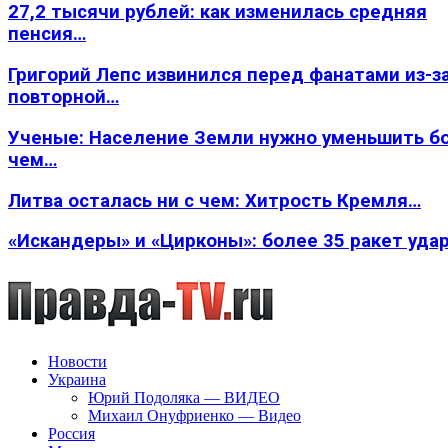
27,2 тысячи рублей: как изменилась средняя
пенсия…
Григорий Лепс извинился перед фанатами из-з
повторной…
Ученые: Население Земли нужно уменьшить б
чем…
Литва осталась ни с чем: Хитрость Кремля…
«Искандеры» и «Цирконы»: более 35 ракет уда
Новости
Украина
Юрий Подоляка — ВИДЕО
Михаил Онуфриенко — Видео
Россия