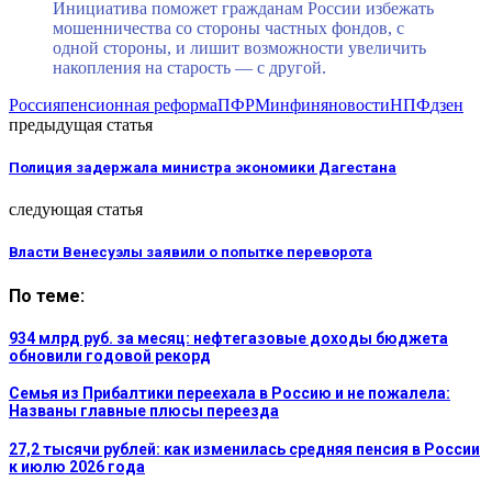
Инициатива поможет гражданам России избежать
мошенничества со стороны частных фондов, с
одной стороны, и лишит возможности увеличить
накопления на старость — с другой.
Россия
пенсионная реформа
ПФР
Минфин
яновости
НПФ
дзен
предыдущая статья
Полиция задержала министра экономики Дагестана
следующая статья
Власти Венесуэлы заявили о попытке переворота
По теме:
934 млрд руб. за месяц: нефтегазовые доходы бюджета
обновили годовой рекорд
Семья из Прибалтики переехала в Россию и не пожалела:
Названы главные плюсы переезда
27,2 тысячи рублей: как изменилась средняя пенсия в России
к июлю 2026 года