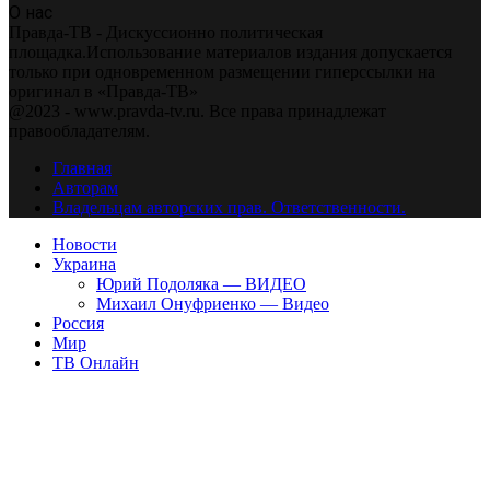
О нас
Правда-ТВ - Дискуссионно политическая
площадка.Использование материалов издания допускается
только при одновременном размещении гиперссылки на
оригинал в «Правда-ТВ»
@2023 - www.pravda-tv.ru. Все права принадлежат
правообладателям.
Главная
Авторам
Владельцам авторских прав. Ответственности.
Новости
Украина
Юрий Подоляка — ВИДЕО
Михаил Онуфриенко — Видео
Россия
Мир
ТВ Онлайн