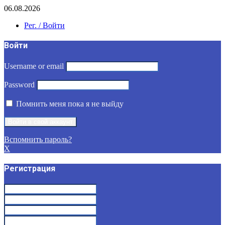
06.08.2026
Рег. / Войти
Войти
Username or email
Password
Помнить меня пока я не выйду
Вспомнить пароль?
X
Регистрация