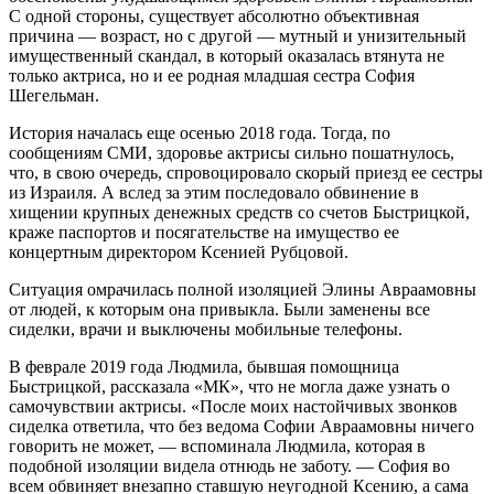
С одной стороны, существует абсолютно объективная
причина — возраст, но с другой — мутный и унизительный
имущественный скандал, в который оказалась втянута не
только актриса, но и ее родная младшая сестра София
Шегельман.
История началась еще осенью 2018 года. Тогда, по
сообщениям СМИ, здоровье актрисы сильно пошатнулось,
что, в свою очередь, спровоцировало скорый приезд ее сестры
из Израиля. А вслед за этим последовало обвинение в
хищении крупных денежных средств со счетов Быстрицкой,
краже паспортов и посягательстве на имущество ее
концертным директором Ксенией Рубцовой.
Ситуация омрачилась полной изоляцией Элины Авраамовны
от людей, к которым она привыкла. Были заменены все
сиделки, врачи и выключены мобильные телефоны.
В феврале 2019 года Людмила, бывшая помощница
Быстрицкой, рассказала «МК», что не могла даже узнать о
самочувствии актрисы. «После моих настойчивых звонков
сиделка ответила, что без ведома Софии Авраамовны ничего
говорить не может, — вспоминала Людмила, которая в
подобной изоляции видела отнюдь не заботу. — София во
всем обвиняет внезапно ставшую неугодной Ксению, а сама