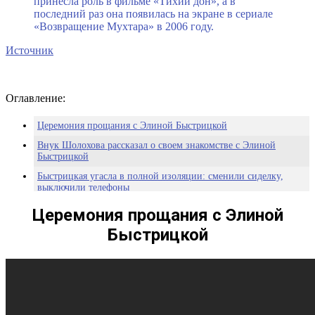
принесла роль в фильме «Тихий дон», а в
последний раз она появилась на экране в сериале
«Возвращение Мухтара» в 2006 году.
Источник
Оглавление:
Церемония прощания с Элиной Быстрицкой
Внук Шолохова рассказал о своем знакомстве с Элиной
Быстрицкой
Быстрицкая угасла в полной изоляции: сменили сиделку,
выключили телефоны
От концерта в Кремле до изоляции в собственном доме
Церемония прощания с Элиной
Элина Быстрицкая
Быстрицкой
Элина Быстрицкая: биография
Детство
Театр
Фильмы