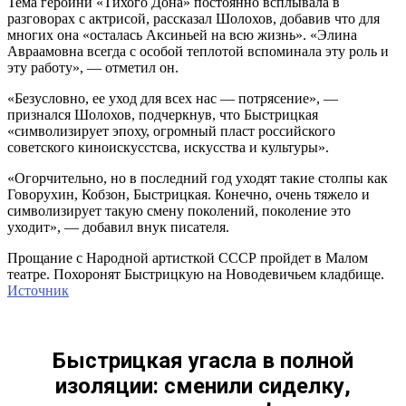
Тема героини «Тихого Дона» постоянно всплывала в
разговорах с актрисой, рассказал Шолохов, добавив что для
многих она «осталась Аксиньей на всю жизнь». «Элина
Авраамовна всегда с особой теплотой вспоминала эту роль и
эту работу», — отметил он.
«Безусловно, ее уход для всех нас — потрясение», —
признался Шолохов, подчеркнув, что Быстрицкая
«символизирует эпоху, огромный пласт российского
советского киноискусстсва, искусства и культуры».
«Огорчительно, но в последний год уходят такие столпы как
Говорухин, Кобзон, Быстрицкая. Конечно, очень тяжело и
символизирует такую смену поколений, поколение это
уходит», — добавил внук писателя.
Прощание с Народной артисткой СССР пройдет в Малом
театре. Похоронят Быстрицкую на Новодевичьем кладбище.
Источник
Быстрицкая угасла в полной
изоляции: сменили сиделку,