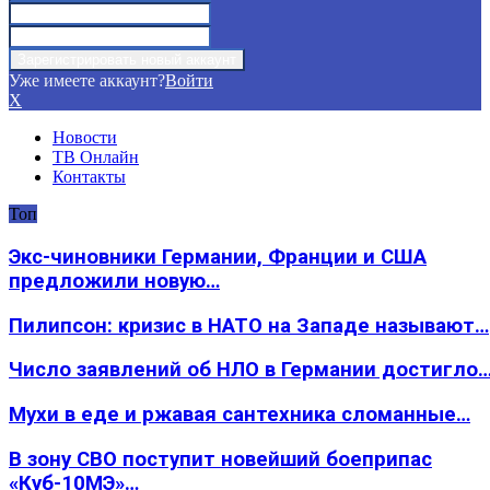
Уже имеете аккаунт?
Войти
X
Новости
ТВ Онлайн
Контакты
Топ
Экс-чиновники Германии, Франции и США
предложили новую…
Пилипсон: кризис в НАТО на Западе называют…
Число заявлений об НЛО в Германии достигло
Мухи в еде и ржавая сантехника сломанные…
В зону СВО поступит новейший боеприпас
«Куб-10МЭ»…