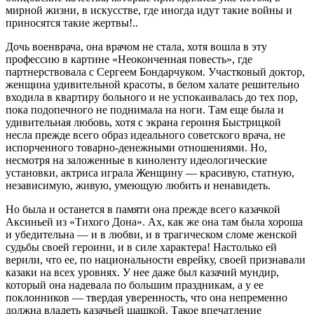
мирной жизни, в искусстве, где иногда идут такие войны и
приносятся такие жертвы!..
Дочь военврача, она врачом не стала, хотя вошла в эту
профессию в картине «Неоконченная повесть», где
партнерствовала с Сергеем Бондарчуком. Участковый доктор,
женщина удивительной красоты, в белом халате решительно
входила в квартиру больного и не успокаивалась до тех пор,
пока подопечного не поднимала на ноги. Там еще была и
удивительная любовь, хотя с экрана героиня Быстрицкой
несла прежде всего образ идеального советского врача, не
испорченного товарно-денежными отношениями. Но,
несмотря на заложенные в киноленту идеологические
установки, актриса играла Женщину — красивую, статную,
независимую, живую, умеющую любить и ненавидеть.
Но была и останется в памяти она прежде всего казачкой
Аксиньей из «Тихого Дона». Ах, как же она там была хороша
и убедительна — и в любви, и в трагическом сломе женской
судьбы своей героини, и в силе характера! Настолько ей
верили, что ее, по национальности еврейку, своей признавали
казаки на всех уровнях. У нее даже был казачий мундир,
который она надевала по большим праздникам, а у ее
поклонников — твердая уверенность, что она непременно
должна владеть казачьей шашкой. Такое впечатление