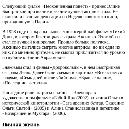
Следующий фильм «Неоконченная повесть» принес Элине
Быстрицкой признание и звание лучшей актрисы года. Ее
включили в состав делегации на Неделю советского кино,
проходившую в Париже.
В 1958 году на экраны вышел многосерийный фильм «Тихий
Дон», в котором Быстрицкая сыграла Аксинью. Этот образ
стал ее лучшей киноролью. Прошло больше полувека,
Аксинью пытались сыграть многие актрисы, но ни одна из
них, по мнению зрителей, не смогла приблизиться по уровню
и глубине к Элине Авраамовне.
Знаковым стал и фильм «Добровольцы», в нем Быстрицкая
сыграла Лелю. Далее были съемки в картинах «Все остается
людям», «Семь дней после убийства», «Бравые парни»,
«Последние гастроли».
Последние роли актрисы в кино — Элеонора в
художественном фильме «Бабий Яр» (2002), княгиня Ольгa в
исторической кинотрилогии «Сага древних булгар. Сказание
Ольги Святой» (2005) и Алина Станиславовна в детективе
«Возвращение Мухтара» (2006).
Личная жизнь