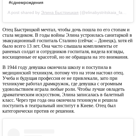
#сднемрождения
A post shared by
Элина Быстрицкая
(@elinabystritskaia_fan) on
A
Отец Быстрицкой мечтал, чтобы дочь пошла по его стопам и
стала медиком. В годы войны Элина устроилась санитаркой в
эвакуационный госпиталь Сталино (сейчас – Донецк), хотя ей
было всего 13 лет. Она часто слышала комплименты от
раненых солдат и сотрудников госпиталя, видела взгляды,
восхищенные ее красотой, но не обращала на это внимания.
В 1944 году девушка окончила школу и поступила в
медицинский техникум, потому что на этом настоял отец.
Учеба и будущая профессия ее не привлекали, зато при
техникуме работал драмкружок, где девушка с огромным
удовольствием играла любые роли. Чтобы лучше овладеть
драматическим искусством, Элина записалась в балетный
класс. Через три года она окончила техникум и решила
поступить в театральный институт в Киеве. Отец был
категорически против ее решения.