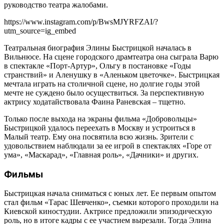
руководство театра жалобами.
https://www.instagram.com/p/BwsMJYRFZAI/?
utm_source=ig_embed
Театральная биография Элины Быстрицкой началась в
Вильнюсе. На сцене городского драмтеатра она сыграла Варю
в спектакле «Порт-Артур», Ольгу в постановке «Годы
странствий» и Аленушку в «Аленьком цветочке». Быстрицкая
мечтала играть на столичной сцене, но долгие годы этой
мечте не суждено было осуществиться. За перспективную
актрису ходатайствовала Фаина Раневская – тщетно.
Только после выхода на экраны фильма «Добровольцы»
Быстрицкой удалось переехать в Москву и устроиться в
Малый театр. Ему она посвятила всю жизнь. Зрители с
удовольствием наблюдали за ее игрой в спектаклях «Горе от
ума», «Маскарад», «Главная роль», «Дачники» и других.
Фильмы
Быстрицкая начала сниматься с юных лет. Ее первым опытом
стал фильм «Тарас Шевченко», съемки которого проходили на
Киевской киностудии. Актрисе предложили эпизодическую
роль, но в итоге кадры с ее участием вырезали. Тогда Элина