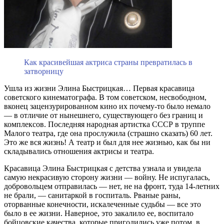
Как красивейшая актриса страны превратилась в
затворницу
Ушла из жизни Элина Быстрицкая… Первая красавица
советского кинематографа. В том советском, несвободном,
вконец зацензурированном кино их почему-то было немало
— в отличие от нынешнего, существующего без границ и
комплексов. Последняя народная артистка СССР в труппе
Малого театра, где она прослужила (страшно сказать) 60 лет.
Это же вся жизнь! А театр и был для нее жизнью, как бы ни
складывались отношения актрисы и театра.
Красавица Элина Быстрицкая с детства узнала и увидела
самую некрасивую сторону жизни — войну. Не испугалась,
добровольцем отправилась — нет, не на фронт, туда 14-летних
не брали, — санитаркой в госпиталь. Рваные раны,
оторванные конечности, искалеченные судьбы — все это
было в ее жизни. Наверное, это закалило ее, воспитало
бойцовские качества, которые пригодились уже потом, в