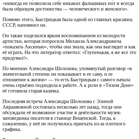
«никогда не позволила себе никаких фальшивых нот и всегда
была образцом достоинства — человеческого и женского».
Помимо этого, Быстрицкая была одной из главных красавиц
СССР, напомнил он.
Он также поделился ярким воспоминанием из молодости
артистки, которая попросила Михаила Александровича
«показать Аксинью», чтобы она знала, как она выглядит и как
её играть. На что литератор ответил: «Глупенькая, я же все это
придумал!».
По мнению Александра Шолохова, упомянутый разговор «в
значительной степени он показывает и ее саму, и ее
отношение к жизни» — то есть Быстрицкая с самого начала
очень серьёзно подходила к работе. А к роли в «Тихом Доне»
её готовила старая казачка.
Последняя встреча Александра Шолохова с Элиной
Авраамовной состоялась несколько лет назад, тогда они
обсуждали её возможное участие в деятельности музея-
заповедника писателя в станице Вешенской. Тогда, к
сожалению, у неё не получилось приехать из-за плотного
графика.