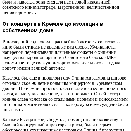
была и навсегда останется для нас первой красавицей
советского кинематографа. Царственной, величественной,
неповторимой…
От концерта в Кремле до изоляции в
собственном доме
В последний год вокруг красивейшей актрисы советского
кино были отнюдь не красивые разговоры. Журналисты
наперебой переписывали плачевные сюжеты о хищении
имущества народной артистки Советского Союза. «МК»
вспоминает еще свежую историю материального скандала
вокруг имени великой актрисы.
Казалось бы, еще в прошлом году Элина Авраамовна широко
отмечала свое 90-летие большим концертом в Кремлевском
дворце. Причем не просто сидела в зале в качестве почетного
гостя, а выступала на сцене, как и привыкла. О ней всегда
ходила слава человека со стальными нервами и неиссякаемым
источником жизненных сил — которому все же суждено было
погаснуть.
Близкие Быстрицкой, Людмила, помощница по хозяйству и
бывший концертный директор актрисы, были всерьез
обеспокоены ухудшающимся здоровьем Элины Авраамовны.