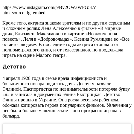
https://www.instagram.com/p/Bv2OW3WFG5J/?
utm_source=ig_embed
Кроме того, актриса знакома зрителям и по другим серьезным
и сложным ролям: Лена Алексеенко в фильме «В мирные
дни», Елизавета Максимовна в картине «Неоконченная
повесть», Леля в «Добровольцах», Ксения Румянцева во «Все
остается людям». В последние годы актриса отошла и от
полнометражного кино, и от телесериалов, но продолжала
играть на сцене Малого театра.
Детство
4 апреля 1928 года в семье врача-инфекциониста и
больничного повара родилась дочь. Девочку назвали
Эллиной. Паспортистка по невнимательности потеряла букву
«л» и записала в документах Элина Быстрицкая. Детство
Элины прошло в Украине. Она росла веселым ребенком,
обожала копировать героев популярных фильмов. Увлечения у
нее были больше мальчишеские – она прекрасно играла в
бильярд.