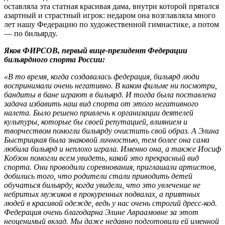
оставляла эта статная красивая дама, внутри которой прятался
азартный и страстный игрок: недаром она возглавляла много
лет нашу Федерацию по художественной гимнастике, а потом
— по бильярду.
Яков ФИРСОВ, первый вице-президент Федерации
бильярдного спорта России:
«В то время, когда создавалась федерация, бильярд люди
воспринимали очень негативно. В каком фильме ни посмотри,
бандиты в бане играют в бильярд. И тогда была поставлена
задача избавить наш вид спорта от этого негативного
налета. Было решено привлечь к организации деятелей
культуры, которые бы своей репутацией, влиянием и
творчеством помогли бильярду очистить свой образ. А Элина
Быстрицкая была знаковой личностью, тем более она сама
любила бильярд и неплохо играла. Именно она, а также Иосиф
Кобзон помогли всем увидеть, какой это прекрасный вид
спорта. Они проводили соревнования, приглашали артистов,
добились того, что родители стали приводить детей
обучаться бильярду, когда увидели, что это увлечение не
небритых мужиков в прокуренных подвалах, а приятных
людей в красивой одежде, ведь у нас очень строгий дресс-код.
Федерация очень благодарна Элине Авраамовне за этот
неоценимый вклад. Мы даже недавно подготовили ей именной