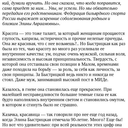
кий, думали вручить. Но она сказала, что когда поправится,
сама приедет за ним… Увы, не успели. Но мы обязательно
передадим его родственникам. Федерация бильярдного спорта
России выражает искренние соболезнования родным и
близким Элины Авраамовны».
Красота — это тоже талант, за который женщинам прощаются
глупость, капризы, истеричность и прочие нелепые причуды.
Она же красивая, что с нее возьмешь?.. Но Быстрицкая как раз
была из тех, чью красоту во много раз усиливали ее
внутренние качества: ум, подчас очень мужской, сильная воля,
независимость и высокая принципиальность. Твердость, с
которой она отстаивала свои позиции в Малом, временами
даже походила на борьбу — за роль, за себя как личность, за
свои принципы. За Быстрицкой ведь никто и никогда не
стоял. Даже муж, занимавший высокий пост в МИДе.
Казалось, в гневе она становилась еще прекраснее. При
малейшей несправедливости большие темные глаза ее как
будто наполнялись внутренним светом и становились омутом,
в котором и сгинуть было не страшно.
Казачка, красавица — так говорили про нее еще год назад,
когда Элина Быстрицкая отмечала 90-летие. Много? Еще бы!
Но вот что удивительно: при всей реальности этих цифр она