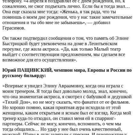
телефону. «4 апреля я поздравлял ее с днем рождения, но, к
сожалению, не смог подъехать лично. Если бы я тогда знал…
Она еще сказала мне тогда: «Женька, я так рада, что ты
помнишь о моем дне рождения, что у нас такие замечательные
отношения и ты обо мне не забываешь», — добавил
Герасимов.
Он также подтвердил сообщения о том, что память об Элине
Быстрицкой будет увековечена на доме в Леонтьевском
переулке, где жила актриса. «Да, как только Малый театр
выйдет с соответствующим предложением, мы сделаем все
возможное для его осуществления».
Юрий ПАЩИНСКИЙ, чемпион мира, Европы и России по
русскому бильярду:
«Впервые я увидел Элину Авраамовну, когда она играла с
моим тренером. Я тогда был довольно молод, знал, конечно,
что она знаменитая актриса, я смотрел с бабушкой и дедушкой
«Тихий Дон», но не могу сказать, что фанател от ее фильмов.
Но хорошо помню, какая приятная аура исходила от этой
женщины, каким открытым и ясным был ее взгляд. Когда мой
тренер куда-то отходил, он ставил меня ей в спарринг-
партнеры. Сейчас не могу, конечно, вспомнить, о чем мы
тогда общались… Но удар у нее был очень качественный,
мужской. Шары в лузу залетали с треском. И рукопожатие у