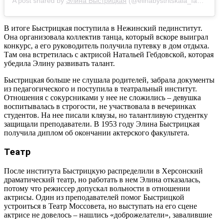
A post shared by
Элина Быстрицкая
(@elinabystritskaia_fan) on
A
В итоге Быстрицкая поступила в Нежинский пединститут.
Она организовала коллектив танца, который вскоре выиграл
конкурс, а его руководитель получила путевку в дом отдыха.
Там она встретилась с актрисой Натальей Гебдовской, которая
убедила Элину развивать талант.
Быстрицкая больше не слушала родителей, забрала документы
из педагогического и поступила в театральный институт.
Отношения с сокурсниками у нее не сложились – девушка
воспитывалась в строгости, не участвовала в вечеринках
студентов. На нее писали кляузы, но талантливую студентку
защищали преподаватели. В 1953 году Элина Быстрицкая
получила диплом об окончании актерского факультета.
Театр
После института Быстрицкую распределили в Херсонский
драматический театр, но работать в нем Элина отказалась,
потому что режиссер допускал вольности в отношении
актрисы. Один из преподавателей помог Быстрицкой
устроиться в Театр Моссовета, но выступать на его сцене
актрисе не довелось – нашлись «доброжелатели», завалившие