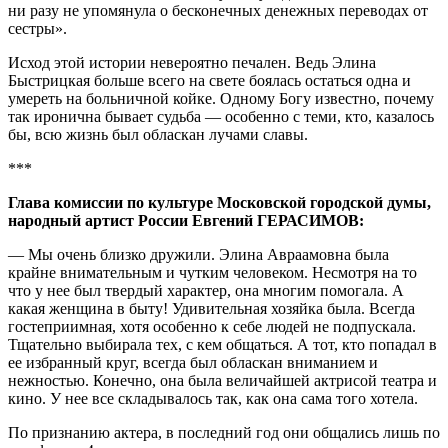
ни разу не упомянула о бесконечных денежных переводах от
сестры».
Исход этой истории невероятно печален. Ведь Элина
Быстрицкая больше всего на свете боялась остаться одна и
умереть на больничной койке. Одному Богу известно, почему
так иронична бывает судьба — особенно с теми, кто, казалось
бы, всю жизнь был обласкан лучами славы.
***
Глава комиссии по культуре Московской городской думы,
народный артист России Евгений ГЕРАСИМОВ:
— Мы очень близко дружили. Элина Авраамовна была
крайне внимательным и чутким человеком. Несмотря на то
что у нее был твердый характер, она многим помогала. А
какая женщина в быту! Удивительная хозяйка была. Всегда
гостеприимная, хотя особенно к себе людей не подпускала.
Тщательно выбирала тех, с кем общаться. А тот, кто попадал в
ее избранный круг, всегда был обласкан вниманием и
нежностью. Конечно, она была величайшей актрисой театра и
кино. У нее все складывалось так, как она сама того хотела.
По признанию актера, в последний год они общались лишь по