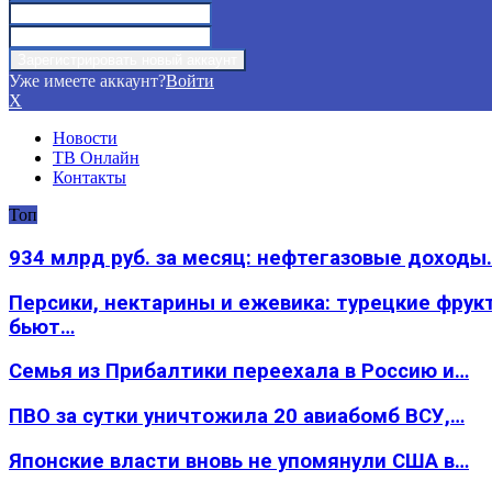
Уже имеете аккаунт?
Войти
X
Новости
ТВ Онлайн
Контакты
Топ
934 млрд руб. за месяц: нефтегазовые доходы
Персики, нектарины и ежевика: турецкие фрук
бьют…
Семья из Прибалтики переехала в Россию и…
ПВО за сутки уничтожила 20 авиабомб ВСУ,…
Японские власти вновь не упомянули США в…