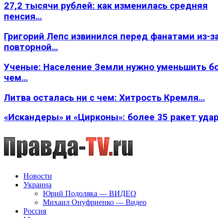
27,2 тысячи рублей: как изменилась средняя
пенсия…
Григорий Лепс извинился перед фанатами из-з
повторной…
Ученые: Население Земли нужно уменьшить б
чем…
Литва осталась ни с чем: Хитрость Кремля…
«Искандеры» и «Цирконы»: более 35 ракет уда
Новости
Украина
Юрий Подоляка — ВИДЕО
Михаил Онуфриенко — Видео
Россия