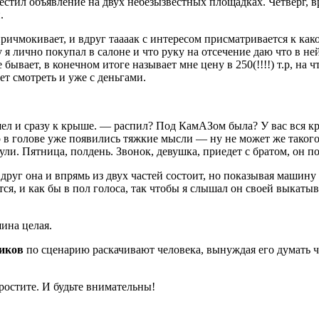
местил объявление на двух небезызвестных площадках. Четверг, в
.
ричмокивает, и вдруг таааак с интересом присматривается к как
лично покупал в салоне и что руку на отсечение даю что в ней 
бывает, в конечном итоге называет мне цену в 250(!!!!) т.р, на 
ет смотреть и уже с деньгами.
ел и сразу к крыше. — распил? Под КамАЗом была? У вас вся кр
о в голове уже появились тяжкие мысли — ну не может же такого 
ули. Пятница, полдень. Звонок, девушка, приедет с братом, он п
вдруг она и впрямь из двух частей состоит, но показывая машину
тся, и как бы в пол голоса, так чтобы я слышал он своей выкаты
шина целая.
иков
по сценарию раскачивают человека, вынуждая его думать чт
ростите. И будьте внимательны!