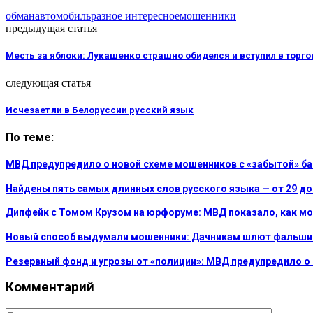
обман
автомобиль
разное интересное
мошенники
предыдущая статья
Месть за яблоки: Лукашенко страшно обиделся и вступил в торго
следующая статья
Исчезает ли в Белоруссии русский язык
По теме:
МВД предупредило о новой схеме мошенников с «забытой» ба
Найдены пять самых длинных слов русского языка — от 29 до 
Дипфейк с Томом Крузом на юрфоруме: МВД показало, как м
Новый способ выдумали мошенники: Дачникам шлют фальшивы
Резервный фонд и угрозы от «полиции»: МВД предупредило о
Комментарий