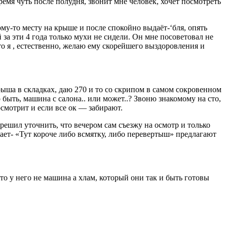
ремя чуть после полудня, звонит мне человек, хочет посмотреть
ому-то месту на крыше и после спокойно выдаёт-‘бля, опять
за эти 4 года только мухи не сидели. Он мне посоветовал не
что я , естественно, желаю ему скорейшего выздоровления и
ыша в складках, даю 270 и то со скрипом в самом сокровенном
быть, машина с салона.. или может..? Звоню знакомому на сто,
осмотрит и если все ок — забирают.
 решил уточнить, что вечером сам съезжу на осмотр и только
вает- «Тут короче либо всмятку, либо перевертыш» предлагают
о у него не машина а хлам, который они так и быть готовы