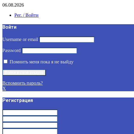
06.08.2026
Рег. / Войти
Войти
Username or email
Password
Помнить меня пока я не выйду
Вспомнить пароль?
X
Регистрация