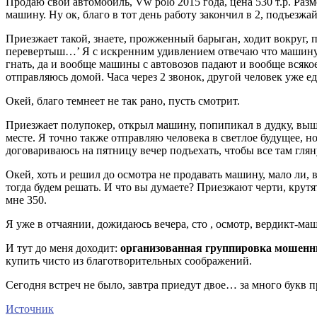
Продаю свой автомобиль, Vw polo 2015 года, цена 530 т.р. Раз
машину. Ну ок, благо в тот день работу закончил в 2, подъезжай
Приезжает такой, знаете, прожженный барыган, ходит вокруг, п
перевертыш…’ Я с искренним удивлением отвечаю что машину я 
гнать, да и вообще машины с автовозов падают и вообще всякое 
отправляюсь домой. Часа через 2 звонок, другой человек уже ед
Окей, благо темнеет не так рано, пусть смотрит.
Приезжает полупокер, открыл машину, попипикал в дудку, выш
месте. Я точно также отправляю человека в светлое будущее, н
договариваюсь на пятницу вечер подъехать, чтобы все там глян
Окей, хоть и решил до осмотра не продавать машину, мало ли, 
тогда будем решать. И что вы думаете? Приезжают черти, крутя
мне 350.
Я уже в отчаянии, дожидаюсь вечера, сто , осмотр, вердикт-ма
И тут до меня доходит:
организованная группировка мошенн
купить чисто из благотворительных соображений.
Сегодня встреч не было, завтра приедут двое… за много букв п
Источник