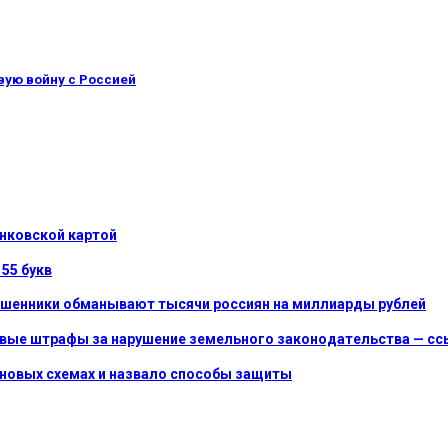
вую войну с Россией
нковской картой
55 букв
ошенники обманывают тысячи россиян на миллиарды рублей
е штрафы за нарушение земельного законодательства — ссыл
 новых схемах и назвало способы защиты