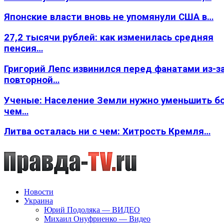
Японские власти вновь не упомянули США в…
27,2 тысячи рублей: как изменилась средняя
пенсия…
Григорий Лепс извинился перед фанатами из-з
повторной…
Ученые: Население Земли нужно уменьшить б
чем…
Литва осталась ни с чем: Хитрость Кремля…
Новости
Украина
Юрий Подоляка — ВИДЕО
Михаил Онуфриенко — Видео