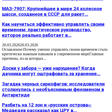
МАЗ-7907: Крупнейшее в мире 24 колесное
шасси, созданное в СССР для ракет...
Как научиться эффективно управлять своим
временем: практическое руководство,
которое реально работает в...
20.03.2026
20.03.2026
Оглавление:Почему умение управлять своим временем стало
критически важным навыком в современном миреГлавные
причины, из-за которых...
Доски у забора — уже нарушение? Когда
дачника могут оштрафовать за хранение...
Загадка черных саркофагов: исследователи
столкнулись с необъяснимым феноменом в
Антарктиде
Разбить на 12 зон и «русские острова»:
Медведев рассказал как ЦРУ в...