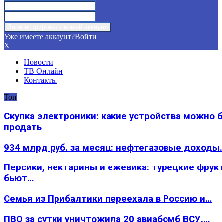
Уже имеете аккаунт?
Войти
X
Новости
ТВ Онлайн
Контакты
Топ
Скупка электроники: какие устройства можно 
продать
934 млрд руб. за месяц: нефтегазовые доходы
Персики, нектарины и ежевика: турецкие фрук
бьют…
Семья из Прибалтики переехала в Россию и…
ПВО за сутки уничтожила 20 авиабомб ВСУ,…