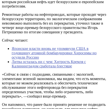
которым российская нефть идет белорусским и европейским
потребителям.
Ремонтные работы на нефтепроводах, которые проходят через
белорусскую территорию, по экологическим соображениям
невозможно выполнить без их перекрытия, уточнил также в
четверг вице-премьер белорусского правительства Игорь
Петришенко по итогам совещания у президента.
Сейчас читают:
Японские власти вновь не упомянули США в
годовщину атомной бомбардировки Хиросимы но
осудили Россию
Литва осталась ни с чем: Хитрость Кремля с
Калининградом сработала блестяще
«Сейчас в связи с подходами, связанными с экологией,
элементами зеленой экономики, мы видим, что есть моменты,
которые не можем реализовать и обеспечить техническое
обслуживание этого нефтепровода без перекрытия
определенных участков, чтобы либо ограничить, либо
перекрыть», —сообщил вице-премьер.
Он напомнил, что ранее было принято решение не подводить
российских партнеров, не закрывать для прокачки нефти