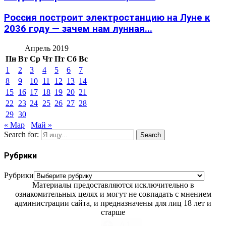
Россия построит электростанцию на Луне к
2036 году — зачем нам лунная...
Апрель 2019
Пн
Вт
Ср
Чт
Пт
Сб
Вс
1
2
3
4
5
6
7
8
9
10
11
12
13
14
15
16
17
18
19
20
21
22
23
24
25
26
27
28
29
30
« Мар
Май »
Search for:
Search
Рубрики
Рубрики
Материалы предоставляются исключительно в
ознакомительных целях и могут не совпадать с мнением
администрации сайта, и предназначены для лиц 18 лет и
старше