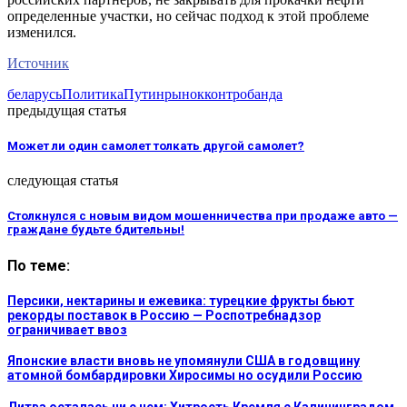
определенные участки, но сейчас подход к этой проблеме
изменился.
Источник
беларусь
Политика
Путин
рынок
контробанда
предыдущая статья
Может ли один самолет толкать другой самолет?
следующая статья
Столкнулся с новым видом мошенничества при продаже авто —
граждане будьте бдительны!
По теме:
Персики, нектарины и ежевика: турецкие фрукты бьют
рекорды поставок в Россию — Роспотребнадзор
ограничивает ввоз
Японские власти вновь не упомянули США в годовщину
атомной бомбардировки Хиросимы но осудили Россию