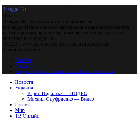
Правда-ТВ.ru
О нас
Правда-ТВ - Дискуссионно политическая
площадка.Использование материалов издания допускается
только при одновременном размещении гиперссылки на
оригинал в «Правда-ТВ»
@2023 - www.pravda-tv.ru. Все права принадлежат
правообладателям.
Главная
Авторам
Владельцам авторских прав. Ответственности.
Новости
Украина
Юрий Подоляка — ВИДЕО
Михаил Онуфриенко — Видео
Россия
Мир
ТВ Онлайн