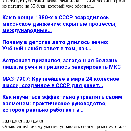
Институт Русистики назвал чемпиона — химический термин
из патента на 55 букв, который уже обогнал...
Как в конце 1980-х в СССР возродилось
масонское движение: скрытые процессы,
международные...
Почему в детстве лето длилось вечно:
Учёный нашёл ответ в том, как...
Астронавт признался, загадочная болезнь
лишила речи и пришлось эвакуировать МКС
МАЗ-7907: Крупнейшее в мире 24 колесное
шасси, созданное в СССР для ракет...
Как научиться эффективно управлять своим
временем: практическое руководство,
которое реально работает в...
20.03.2026
20.03.2026
Оглавление:Почему умение управлять своим временем стало