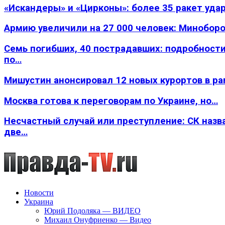
«Искандеры» и «Цирконы»: более 35 ракет уда
Армию увеличили на 27 000 человек: Минобор
Семь погибших, 40 пострадавших: подробности
по…
Мишустин анонсировал 12 новых курортов в р
Москва готова к переговорам по Украине, но…
Несчастный случай или преступление: СК назв
две…
Новости
Украина
Юрий Подоляка — ВИДЕО
Михаил Онуфриенко — Видео