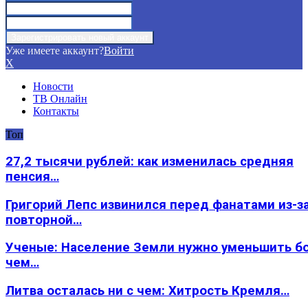
Уже имеете аккаунт?
Войти
X
Новости
ТВ Онлайн
Контакты
Топ
27,2 тысячи рублей: как изменилась средняя
пенсия…
Григорий Лепс извинился перед фанатами из-з
повторной…
Ученые: Население Земли нужно уменьшить б
чем…
Литва осталась ни с чем: Хитрость Кремля…