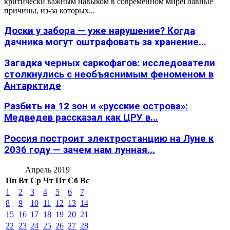
критически важным навыком в современном миреГлавные
причины, из-за которых...
Доски у забора — уже нарушение? Когда
дачника могут оштрафовать за хранение...
Загадка черных саркофагов: исследователи
столкнулись с необъяснимым феноменом в
Антарктиде
Разбить на 12 зон и «русские острова»:
Медведев рассказал как ЦРУ в...
Россия построит электростанцию на Луне к
2036 году — зачем нам лунная...
Апрель 2019
Пн
Вт
Ср
Чт
Пт
Сб
Вс
1
2
3
4
5
6
7
8
9
10
11
12
13
14
15
16
17
18
19
20
21
22
23
24
25
26
27
28