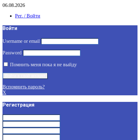
06.08.2026
Рег. / Войти
Войти
Username or email
Password
Помнить меня пока я не выйду
Вспомнить пароль?
X
Регистрация