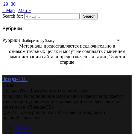
29
30
« Мар
Май »
Search for:
Search
Рубрики
Рубрики
Материалы предоставляются исключительно в
ознакомительных целях и могут не совпадать с мнением
администрации сайта, и предназначены для лиц 18 лет и
старше
Правда-ТВ.ru
О нас
Правда-ТВ - Дискуссионно политическая
площадка.Использование материалов издания допускается
только при одновременном размещении гиперссылки на
оригинал в «Правда-ТВ»
@2023 - www.pravda-tv.ru. Все права принадлежат
правообладателям.
Главная
Авторам