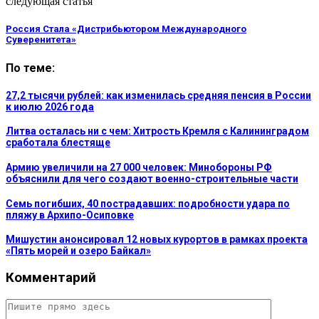
следующая статья
Россия Стала «Дистрибьютором Международного
Суверенитета»
По теме:
27,2 тысячи рублей: как изменилась средняя пенсия в России
к июлю 2026 года
Литва осталась ни с чем: Хитрость Кремля с Калининградом
сработала блестяще
Армию увеличили на 27 000 человек: Минобороны РФ
объяснили для чего создают военно-строительные части
Семь погибших, 40 пострадавших: подробности удара по
пляжу в Архипо-Осиповке
Мишустин анонсировал 12 новых курортов в рамках проекта
«Пять морей и озеро Байкал»
Комментарий