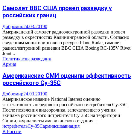
Самолет ВВС США провел разведку у
российских границ
Добромир
24.03.2019
0
Американский самолет радиоэлектронной разведки провел
разведку в окрестностях Калининградской области. Согласно
сведениям мониторингового ресурса Plane Radar, самолет
радиоэлектронной разведки ВВС США Boeing RC-135V Rivet
Joint...
Политика
сша
разведчик
Армия
Американские СМИ оценили эффективность
российского Су-35С
Добромир
24.03.2019
0
Американское издание National Interest оценило
эффективность передового российского истребителя Су-35С.
После появления видеоролика, запечатлевшего учения
экипажа российского истребителя Су-35С на территории
Сирии, журналисты американского издания...
истребитель
Су-35С
армия
сша
авиация
В России