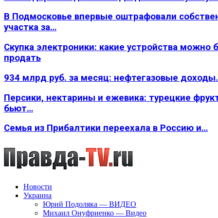
В Подмосковье впервые оштрафовали собстве
участка за…
Скупка электроники: какие устройства можно 
продать
934 млрд руб. за месяц: нефтегазовые доходы
Персики, нектарины и ежевика: турецкие фрук
бьют…
Семья из Прибалтики переехала в Россию и…
Новости
Украина
Юрий Подоляка — ВИДЕО
Михаил Онуфриенко — Видео