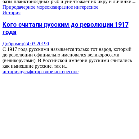
базы планктоноядных рыб и уничтожает их икру и личинки....
Природа
черное море
океан
разное интересное
История
Кого считали русским до революции 1917
года
Добромир
24.03.2019
0
С 1917 года русскими называется только тот народ, который
до революции официально именовался великороссами
(великорусами). В Российской империи русскими считались
как нынешние русские, так и...
история
русь
фото
разное интересное