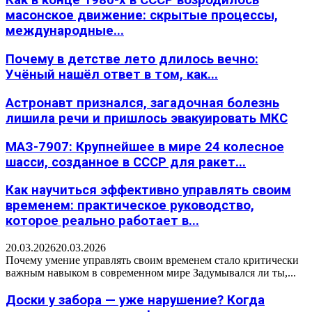
Как в конце 1980-х в СССР возродилось
масонское движение: скрытые процессы,
международные...
Почему в детстве лето длилось вечно:
Учёный нашёл ответ в том, как...
Астронавт признался, загадочная болезнь
лишила речи и пришлось эвакуировать МКС
МАЗ-7907: Крупнейшее в мире 24 колесное
шасси, созданное в СССР для ракет...
Как научиться эффективно управлять своим
временем: практическое руководство,
которое реально работает в...
20.03.2026
20.03.2026
Почему умение управлять своим временем стало критически
важным навыком в современном мире Задумывался ли ты,...
Доски у забора — уже нарушение? Когда