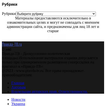
Рубрики
Рубрики
Материалы предоставляются исключительно в
ознакомительных целях и могут не совпадать с мнением
администрации сайта, и предназначены для лиц 18 лет и
старше
Правда-ТВ.ru
О нас
Правда-ТВ - Дискуссионно политическая
площадка.Использование материалов издания допускается
только при одновременном размещении гиперссылки на
оригинал в «Правда-ТВ»
@2023 - www.pravda-tv.ru. Все права принадлежат
правообладателям.
Главная
Авторам
Владельцам авторских прав. Ответственности.
Новости
Украина