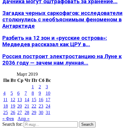
дачника могут оштрафовать за хранение...
Загадка черных саркофагов: исследователи
столкнулись с необъяснимым феноменом в
Антарктиде
Разбить на 12 зон и «русские острова»:
Медведев рассказал как ЦРУ в...
Россия построит электростанцию на Луне к
2036 году — зачем нам лунная...
Март 2019
Пн
Вт
Ср
Чт
Пт
Сб
Вс
1
2
3
4
5
6
7
8
9
10
11
12
13
14
15
16
17
18
19
20
21
22
23
24
25
26
27
28
29
30
31
« Фев
Апр »
Search for:
Search