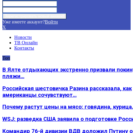
Уже имеете аккаунт?
Войти
X
Новости
ТВ Онлайн
Контакты
Топ
В Ялте отдыхающих экстренно призвали покин
пляжи…
Российская шестовичка Разина рассказала, как
американцы сочувствуют…
Почему растут цены на мясо: говядина, курица
WSJ: разведка США заявила о подготовке Росс
Командир 76-й дивизии ВДВ доложил Путину 