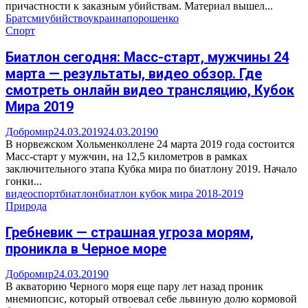
причастности к заказным убийствам. Материал вышел...
Брат
сми
убийство
украина
порошенко
Спорт
Биатлон сегодня: Масс-старт, мужчины 24
марта — результаты, видео обзор. Где
смотреть онлайн видео трансляцию, Кубок
Мира 2019
Добромир
24.03.2019
24.03.2019
0
В норвежском Хольменколлене 24 марта 2019 года состоится
Масс-старт у мужчин, на 12,5 километров в рамках
заключительного этапа Кубка мира по биатлону 2019. Начало
гонки...
видео
спорт
биатлон
биатлон кубок мира 2018-2019
Природа
Гребневик — страшная угроза морям,
проникла в Черное море
Добромир
24.03.2019
0
В акваторию Черного моря еще пару лет назад проник
мнемиопсис, который отвоевал себе львиную долю кормовой