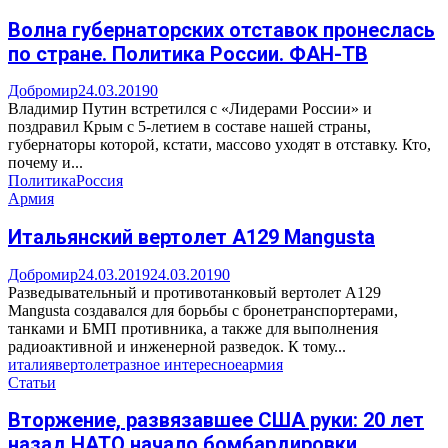
Волна губернаторских отставок пронеслась
по стране. Политика России. ФАН-ТВ
Добромир
24.03.2019
0
Владимир Путин встретился с «Лидерами России» и
поздравил Крым с 5-летием в составе нашей страны,
губернаторы которой, кстати, массово уходят в отставку. Кто,
почему и...
Политика
Россия
Армия
Итальянский вертолет А129 Mangusta
Добромир
24.03.2019
24.03.2019
0
Разведывательный и противотанковый вертолет А129
Mangusta создавался для борьбы с бронетранспортерами,
танками и БМП противника, а также для выполнения
радиоактивной и инженерной разведок. К тому...
италия
вертолет
разное интересное
армия
Статьи
Вторжение, развязавшее США руки: 20 лет
назад НАТО начало бомбардировки