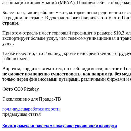
ассоциации кинокомпаний (MPAA), Голливуд сейчас поддерж
Более того, такие рабочие места, которые непосредственно св
в среднем по стране. В докладе также говорится о том, что
Гол
страны.
При этом отрасль имеет торговый профицит в размере $10,3 м
экспортирует больше услуг, чем телекоммуникационная и тра
услуг.
Также известно, что Голливуд кроме непосредственного трудо
рабочих мест.
Впрочем, гордится всем этим, по всей видимости, не стоит. Гол
не сможет полноценно существовать, как например, без ме
только перед финансовыми пузырями, различными биржами и б
Фото СС0 Pixabay
Эксклюзивно для Правда-ТВ
голливуд
сша
работа
яновости
предыдущая статья
Киев: крымчаки тысячами получают украинские паспорта