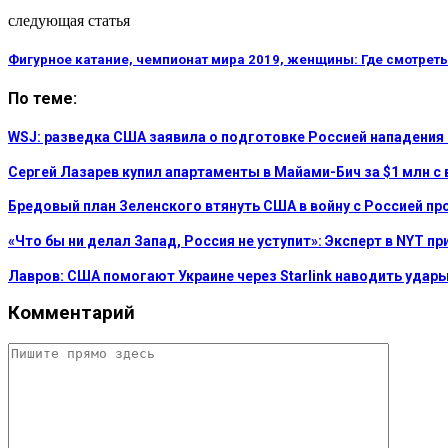
следующая статья
Фигурное катание, чемпионат мира 2019, женщины: Где смотрет
По теме:
WSJ: разведка США заявила о подготовке Россией нападения
Сергей Лазарев купил апартаменты в Майами-Бич за $1 млн с 
Бредовый план Зеленского втянуть США в войну с Россией пр
«Что бы ни делал Запад, Россия не уступит»: Эксперт в NYT п
Лавров: США помогают Украине через Starlink наводить удар
Комментарий