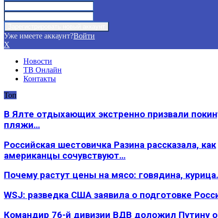
Уже имеете аккаунт?
Войти
X
Новости
ТВ Онлайн
Контакты
Топ
В Ялте отдыхающих экстренно призвали покин
пляжи…
Российская шестовичка Разина рассказала, как
американцы сочувствуют…
Почему растут цены на мясо: говядина, курица
WSJ: разведка США заявила о подготовке Росс
Командир 76-й дивизии ВДВ доложил Путину 