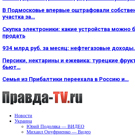
В Подмосковье впервые оштрафовали собстве
участка за…
Скупка электроники: какие устройства можно 
продать
934 млрд руб. за месяц: нефтегазовые доходы
Персики, нектарины и ежевика: турецкие фрук
бьют…
Семья из Прибалтики переехала в Россию и…
Новости
Украина
Юрий Подоляка — ВИДЕО
Михаил Онуфриенко — Видео