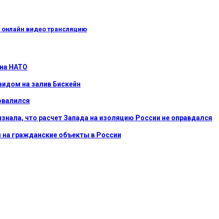
ь онлайн видео трансляцию
 на НАТО
видом на залив Бискейн
овалился
ризнала, что расчет Запада на изоляцию России не оправдался
ы на гражданские объекты в России