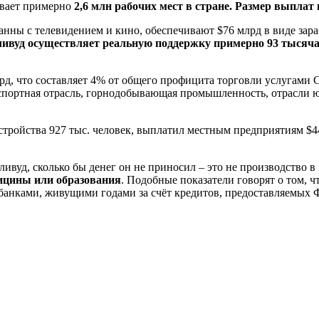
ивает примерно
2,6 млн рабочих мест в стране. Размер выплат 
язанны с телевидением и кино, обеспечивают $76 млрд в виде за
ливуд осуществляет реальную поддержку примерно 93 тысяча
лрд, что составляет 4% от общего профицита торговли услугам
нспортная отрасль, горнодобывающая промышленность, отрасли
устройства 927 тыс. человек, выплатил местным предприятиям $
ливуд, сколько бы денег он не приносил – это не производство в 
дицины или образования
. Подобные показатели говорят о том, 
анками, живущими годами за счёт кредитов, предоставляемых Ф