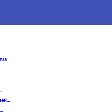
уть
…
ией…
о…