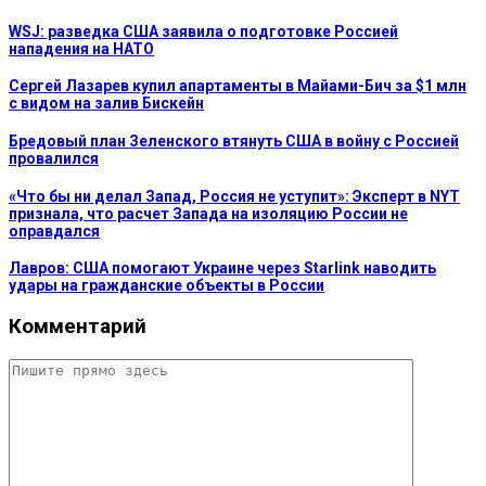
WSJ: разведка США заявила о подготовке Россией
нападения на НАТО
Сергей Лазарев купил апартаменты в Майами-Бич за $1 млн
с видом на залив Бискейн
Бредовый план Зеленского втянуть США в войну с Россией
провалился
«Что бы ни делал Запад, Россия не уступит»: Эксперт в NYT
признала, что расчет Запада на изоляцию России не
оправдался
Лавров: США помогают Украине через Starlink наводить
удары на гражданские объекты в России
Комментарий