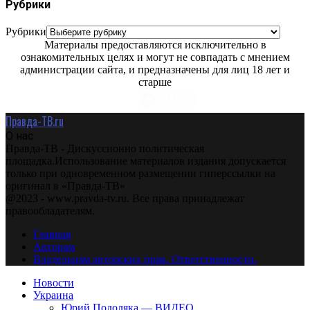
Рубрики
Рубрики
Материалы предоставляются исключительно в
ознакомительных целях и могут не совпадать с мнением
администрации сайта, и предназначены для лиц 18 лет и
старше
Правда-ТВ.ru
О нас
Правда-ТВ - Дискуссионно политическая
площадка.Использование материалов издания допускается
только при одновременном размещении гиперссылки на
оригинал в «Правда-ТВ»
@2023 - www.pravda-tv.ru. Все права принадлежат
правообладателям.
Главная
Авторам
Владельцам авторских прав. Ответственности.
Новости
Украина
Юрий Подоляка — ВИДЕО