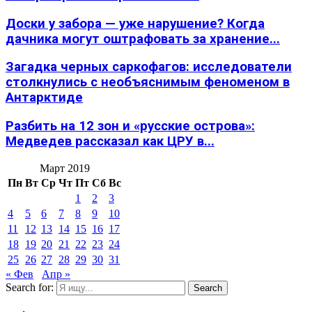
Доски у забора — уже нарушение? Когда
дачника могут оштрафовать за хранение...
Загадка черных саркофагов: исследователи
столкнулись с необъяснимым феноменом в
Антарктиде
Разбить на 12 зон и «русские острова»:
Медведев рассказал как ЦРУ в...
Март 2019
Пн
Вт
Ср
Чт
Пт
Сб
Вс
1
2
3
4
5
6
7
8
9
10
11
12
13
14
15
16
17
18
19
20
21
22
23
24
25
26
27
28
29
30
31
« Фев
Апр »
Search for:
Search