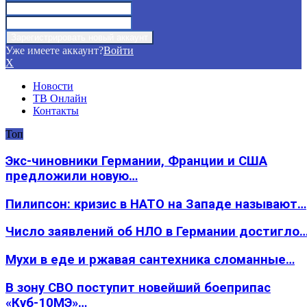
Уже имеете аккаунт?
Войти
X
Новости
ТВ Онлайн
Контакты
Топ
Экс-чиновники Германии, Франции и США
предложили новую…
Пилипсон: кризис в НАТО на Западе называют…
Число заявлений об НЛО в Германии достигло
Мухи в еде и ржавая сантехника сломанные…
В зону СВО поступит новейший боеприпас
«Куб-10МЭ»…