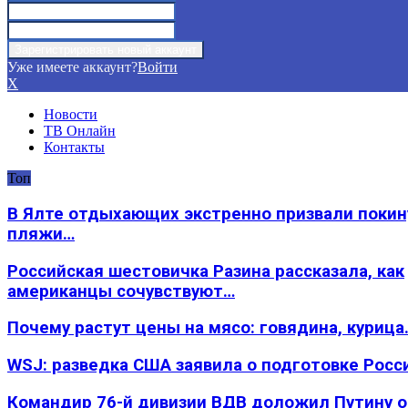
Уже имеете аккаунт?
Войти
X
Новости
ТВ Онлайн
Контакты
Топ
В Ялте отдыхающих экстренно призвали покин
пляжи…
Российская шестовичка Разина рассказала, как
американцы сочувствуют…
Почему растут цены на мясо: говядина, курица
WSJ: разведка США заявила о подготовке Росс
Командир 76-й дивизии ВДВ доложил Путину 