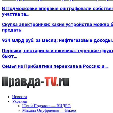
В Подмосковье впервые оштрафовали собстве
участка за…
Скупка электроники: какие устройства можно 
продать
934 млрд руб. за месяц: нефтегазовые доходы
Персики, нектарины и ежевика: турецкие фрук
бьют…
Семья из Прибалтики переехала в Россию и…
Новости
Украина
Юрий Подоляка — ВИДЕО
Михаил Онуфриенко — Видео