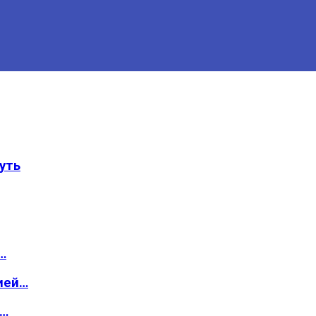
уть
…
ией…
о…