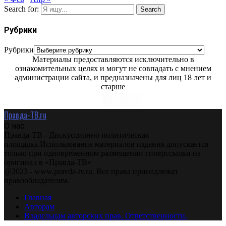
Search for:
Search
Рубрики
Рубрики
Материалы предоставляются исключительно в
ознакомительных целях и могут не совпадать с мнением
администрации сайта, и предназначены для лиц 18 лет и
старше
Правда-ТВ.ru
О нас
Правда-ТВ - Дискуссионно политическая
площадка.Использование материалов издания допускается
только при одновременном размещении гиперссылки на
оригинал в «Правда-ТВ»
@2023 - www.pravda-tv.ru. Все права принадлежат
правообладателям.
Главная
Авторам
Владельцам авторских прав. Ответственности.