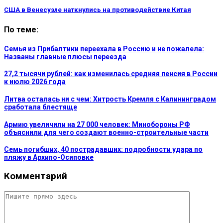
США в Венесуэле наткнулись на противодействие Китая
По теме:
Семья из Прибалтики переехала в Россию и не пожалела:
Названы главные плюсы переезда
27,2 тысячи рублей: как изменилась средняя пенсия в России
к июлю 2026 года
Литва осталась ни с чем: Хитрость Кремля с Калининградом
сработала блестяще
Армию увеличили на 27 000 человек: Минобороны РФ
объяснили для чего создают военно-строительные части
Семь погибших, 40 пострадавших: подробности удара по
пляжу в Архипо-Осиповке
Комментарий