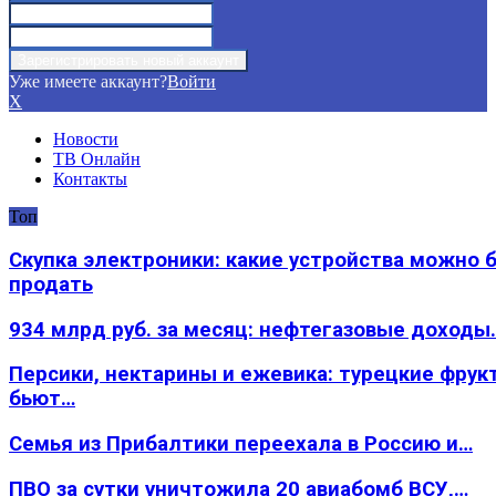
Уже имеете аккаунт?
Войти
X
Новости
ТВ Онлайн
Контакты
Топ
Скупка электроники: какие устройства можно 
продать
934 млрд руб. за месяц: нефтегазовые доходы
Персики, нектарины и ежевика: турецкие фрук
бьют…
Семья из Прибалтики переехала в Россию и…
ПВО за сутки уничтожила 20 авиабомб ВСУ,…