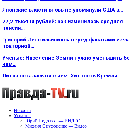
Японские власти вновь не упомянули США в…
27,2 тысячи рублей: как изменилась средняя
пенсия…
Григорий Лепс извинился перед фанатами из-з
повторной…
Ученые: Население Земли нужно уменьшить б
чем…
Литва осталась ни с чем: Хитрость Кремля…
Новости
Украина
Юрий Подоляка — ВИДЕО
Михаил Онуфриенко — Видео