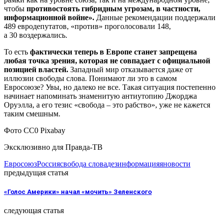
чтобы
противостоять гибридным угрозам, в частности,
информационной войне».
Данные рекомендации поддержали
489 евродепутатов, «против» проголосовали 148,
а 30 воздержались.
То есть
фактически теперь в Европе станет запрещена
любая точка зрения, которая не совпадает с официальной
позицией властей.
Западный мир отказывается даже от
иллюзии свободы слова. Понимают ли это в самом
Евросоюзе? Увы, но далеко не все. Такая ситуация постепенно
начинает напоминать знаменитую антиутопию Джорджа
Оруэлла, а его тезис «свобода – это рабство», уже не кажется
таким смешным.
Фото СС0 Pixabay
Эксклюзивно для Правда-ТВ
Евросоюз
Россия
свобода слова
дезинформация
яновости
предыдущая статья
«Голос Америки» начал «мочить» Зеленского
следующая статья