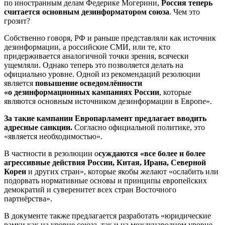
по иностранным делам Федерике Могерини,
Россия теперь
считается основным дезинформатором союза
. Чем это
грозит?
Собственно говоря, РФ и раньше представляли как источник
дезинформации, а российские СМИ, или те, кто
придерживается аналогичной точки зрения, всячески
ущемляли. Однако теперь это позволяется делать на
официально уровне. Одной из рекомендаций резолюции
является
повышение осведомлённости
«о дезинформационных кампаниях России
, которые
являются основным источником дезинформации в Европе».
За такие кампании Европарламент предлагает вводить
адресные санкции.
Согласно официальной политике, это
«является необходимостью».
В частности в резолюции о
суждаются «все более и более
агрессивные действия России, Китая, Ирана, Северной
Кореи
и других стран», которые якобы желают «ослабить или
подорвать нормативные основы и принципы европейских
демократий и суверенитет всех стран Восточного
партнёрства».
В документе также предлагается разработать «юридические
рамки как на уровне союза, так и на международном уровне,