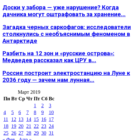
Доски у забора — уже нарушение? Когда
дачника могут оштрафовать за хранение...
Загадка черных саркофагов: исследователи
столкнулись с необъяснимым феноменом в
Антарктиде
Разбить на 12 зон и «русские острова»:
Медведев рассказал как ЦРУ в...
Россия построит электростанцию на Луне к
2036 году — зачем нам лунная...
Март 2019
Пн
Вт
Ср
Чт
Пт
Сб
Вс
1
2
3
4
5
6
7
8
9
10
11
12
13
14
15
16
17
18
19
20
21
22
23
24
25
26
27
28
29
30
31
« Фев
Апр »